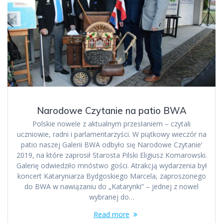
Narodowe Czytanie na patio BWA
Polskie nowele z aktualnym przesłaniem – czytali
uczniowie, radni i parlamentarzyści. W piątkowy wieczór na
patio naszej Galerii BWA odbyło się Narodowe Czytanie’
2019, na które zaprosił Starosta Pilski Eligiusz Komarowski.
Galerię odwiedziło mnóstwo gości. Atrakcją wydarzenia był
koncert Kataryniarza Bydgoskiego Marcela, zaproszonego
do BWA w nawiązaniu do „Katarynki” – jednej z nowel
wybranej do…
Read more