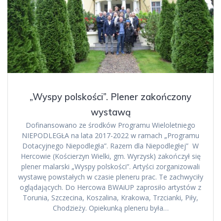
„Wyspy polskości”. Plener zakończony
wystawą
Dofinansowano ze środków Programu Wieloletniego
NIEPODLEGŁA na lata 2017-2022 w ramach „Programu
Dotacyjnego Niepodległa”. Razem dla Niepodległej” W
Hercowie (Kościerzyn Wielki, gm. Wyrzysk) zakończył się
plener malarski „Wyspy polskości”. Artyści zorganizowali
wystawę powstałych w czasie pleneru prac. Te zachwyciły
oglądających. Do Hercowa BWAiUP zaprosiło artystów z
Torunia, Szczecina, Koszalina, Krakowa, Trzcianki, Piły,
Chodzieży. Opiekunką pleneru była…