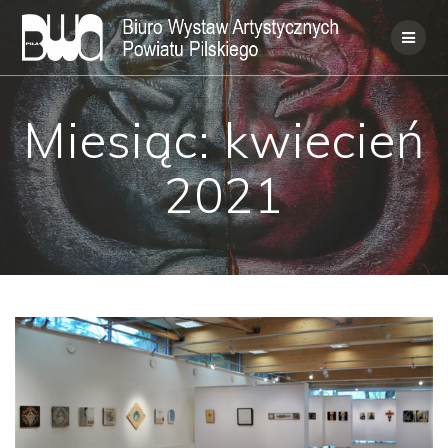
Skip
to
content
Miesiąc:
kwiecień
2021