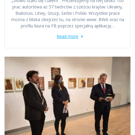
„Słowo stało się Ciałem”. Prezentujemy na niej blisko 100
prac autorstwa aż 57 twórców z sześciu krajów: Ukrainy,
Białorusi, Litwy, Gruzji, Serbii i Polski. Wszystkie prace
można z bliska obejrzeć tu, na stronie www. BWA oraz na
profilu biura na FB poprzez specjalną aplikację…
Read more