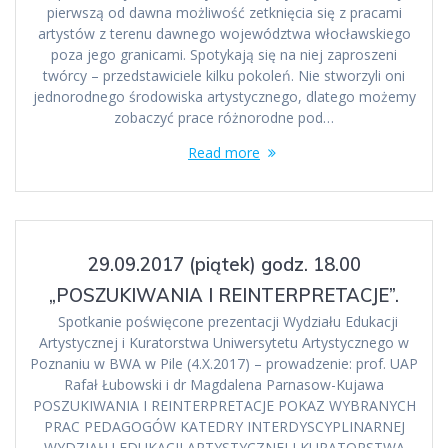
pierwszą od dawna możliwość zetknięcia się z pracami
artystów z terenu dawnego województwa włocławskiego
poza jego granicami. Spotykają się na niej zaproszeni
twórcy – przedstawiciele kilku pokoleń. Nie stworzyli oni
jednorodnego środowiska artystycznego, dlatego możemy
zobaczyć prace różnorodne pod…
Read more
29.09.2017 (piątek) godz. 18.00
„POSZUKIWANIA I REINTERPRETACJE”.
Spotkanie poświęcone prezentacji Wydziału Edukacji
Artystycznej i Kuratorstwa Uniwersytetu Artystycznego w
Poznaniu w BWA w Pile (4.X.2017) – prowadzenie: prof. UAP
Rafał Łubowski i dr Magdalena Parnasow-Kujawa
POSZUKIWANIA I REINTERPRETACJE POKAZ WYBRANYCH
PRAC PEDAGOGÓW KATEDRY INTERDYSCYPLINARNEJ
WYDZIAŁU EDUKACJI ARTYSTYCZNEJ I KURATORSTWA