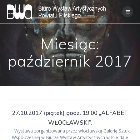
Skip
to
content
Miesiąc:
październik 2017
27.10.2017 (piątek) godz. 19.00 „ALFABET
WŁOCŁAWSKI”.
Wystawa zorganizowana przez włocławską Galerię Sztuki
Współczesnej w Biurze Wystaw Artystycznych w Pile daje