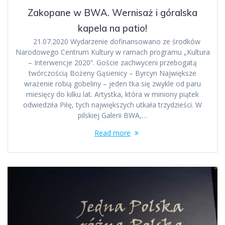
Zakopane w BWA. Wernisaż i góralska
kapela na patio!
21.07.2020 Wydarzenie dofinansowano ze środków
Narodowego Centrum Kultury w ramach programu „Kultura
– Interwencje 2020”. Goście zachwyceni przebogatą
twórczością Bożeny Gąsienicy – Byrcyn Największe
wrażenie robią gobeliny – jeden tka się zwykle od paru
miesięcy do kilku lat. Artystka, która w miniony piątek
odwiedziła Piłę, tych największych utkała trzydzieści. W
pilskiej Galerii BWA,…
Read more