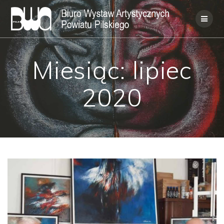
Skip
to
content
Miesiąc:
lipiec
2020