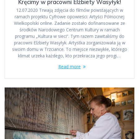
Kręcimy w pracowni Elżbiety Wasyłyk!
12.07.2020 Trwają zdjęcia do filmów powstających w
ramach projektu Cyfrowe opowieści: Artyści Północnej
Wielkopolski online. Zadanie zostało dofinansowane ze
środków Narodowego Centrum Kultury w ramach
programu „Kultura w sieci”. Tym razem zawitaliśmy do
pracowni Elżbiety Wasyłyk. Artystka zorganizowała ją w
swoim domu w Trzciance. To miejsce niezwykłe, którego
klimat urzeka każdego, kto przekracza jego progi.…
Read more