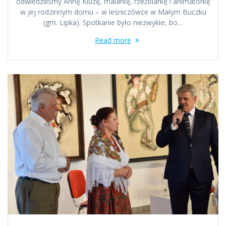
odwiedziliśmy Annę Kluzę, malarkę, rzeźbiarkę i animatorkę
w jej rodzinnym domu – w leśniczówce w Małym Buczku
(gm. Lipka). Spotkanie było niezwykłe, bo…
Read more