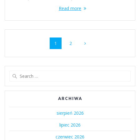
Read more
Posts
Page
Page
1
2
navigation
Search
for:
ARCHIWA
sierpień 2026
lipiec 2026
czerwiec 2026