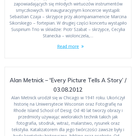
zapowiadających się młodych wirtuozów instrumentów
smyczkowych. W inauguracyjnym koncercie wystąpili:
Sebastian Czaja – skrzypce przy akompaniamencie Marcina
Sikorskiego – fortepian. W drugiej części koncertu wystąpiło
Suspirium Trio w składzie: Piotr Szabat – skrzypce, Cecylia
Stanecka – wiolonczela,…
Read more
Alan Metnick – 'Every Picture Tells A Story’ /
03.08.2012
Alan Metnick urodził się w Chicago w 1941 roku. Ukończył
historię na Uniwersytecie Wisconsin oraz Fotografię na
Rhode Island School of Desig. Od 40 lat tworzy obrazy i
przedmioty używając wielorakich technik takich jak
fotografia, sitodruk, witraż, malarstwo, rysunek oraz
tekstylia. Katalizatorem dla jego twórczości zawsze były i
będą konteksty historyczne, biblijne oraz osobiste. Od…