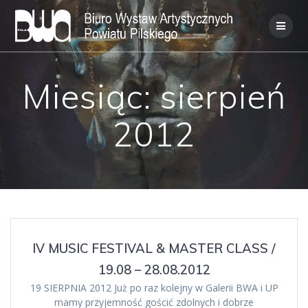
Skip
to
content
Miesiąc:
sierpień
2012
IV MUSIC FESTIVAL & MASTER CLASS /
19.08 – 28.08.2012
19 SIERPNIA 2012 Już po raz kolejny w Galerii BWA i UP
mamy przyjemność gościć zdolnych i dobrze