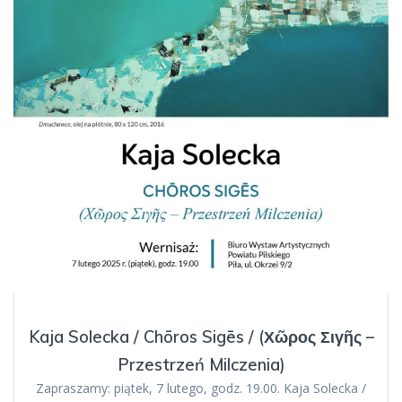
Kaja Solecka / Chōros Sigēs / (Χῶρος Σιγῆς –
Przestrzeń Milczenia)
Zapraszamy: piątek, 7 lutego, godz. 19.00. Kaja Solecka /