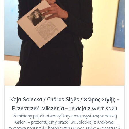
Kaja Solecka / Chōros Sigēs / Χῶρος Σιγῆς –
Przestrzeń Milczenia – relacja z wernisażu
W miniony piątek otworzyliśmy nową wystawę w naszej
Galerii – prezentujemy prace Kai Soleckiej z Krakowa.
Wystawa nosi tytuł Chōros Sigēs (Χῶρος Σιγῆς – Przestrzeń