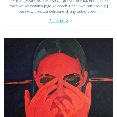
*** Małgorzata Borsukiewicz – pilska malarka, entuzjastka
życia we wszystkich jego kolorach. Baśniowa tematyka jej
obrazów porusza delikatne struny odbiorców,…
Read more