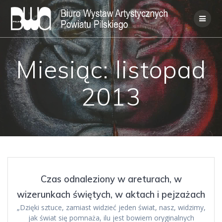
Skip
to
content
Miesiąc:
listopad
2013
Czas odnaleziony w areturach, w
wizerunkach świętych, w aktach i pejzażach
„Dzięki sztuce, zamiast widzieć jeden świat, nasz, widzimy,
jak świat się pomnaża, ilu jest bowiem oryginalnych