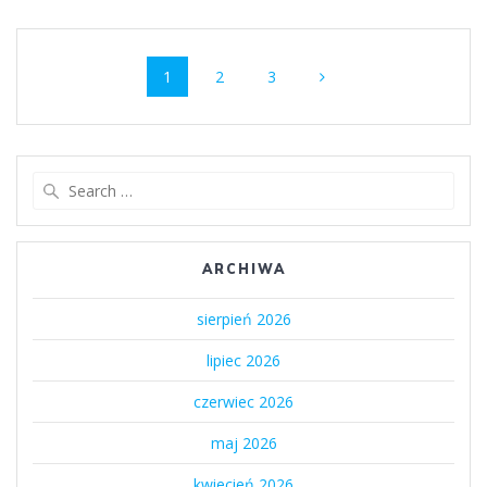
Posts
Page
Page
Page
1
2
3
navigation
Search
for:
ARCHIWA
sierpień 2026
lipiec 2026
czerwiec 2026
maj 2026
kwiecień 2026