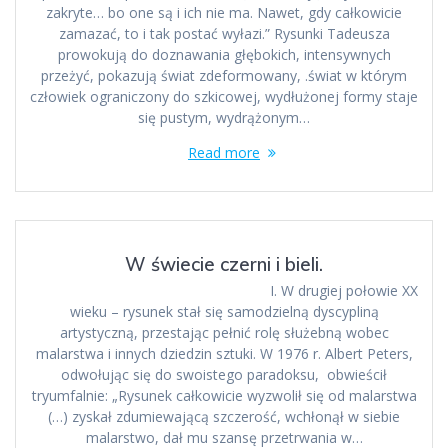
zakryte… bo one są i ich nie ma. Nawet, gdy całkowicie
zamazać, to i tak postać wyłazi.” Rysunki Tadeusza
prowokują do doznawania głębokich, intensywnych
przeżyć, pokazują świat zdeformowany, .świat w którym
człowiek ograniczony do szkicowej, wydłużonej formy staje
się pustym, wydrążonym…
Read more
W świecie czerni i bieli.
I. W drugiej połowie XX
wieku – rysunek stał się samodzielną dyscypliną
artystyczną, przestając pełnić rolę służebną wobec
malarstwa i innych dziedzin sztuki. W 1976 r. Albert Peters,
odwołując się do swoistego paradoksu, obwieścił
tryumfalnie: „Rysunek całkowicie wyzwolił się od malarstwa
(…) zyskał zdumiewającą szczerość, wchłonął w siebie
malarstwo, dał mu szansę przetrwania w…