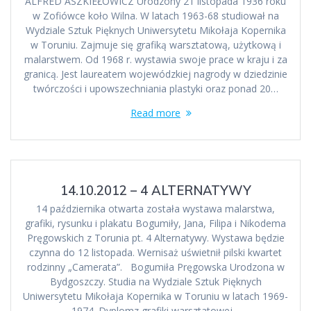
ALFRED ASZKIEŁOWICZ Urodzony 21 listopada 1936 roku
w Zofiówce koło Wilna. W latach 1963-68 studiował na
Wydziale Sztuk Pięknych Uniwersytetu Mikołaja Kopernika
w Toruniu. Zajmuje się grafiką warsztatową, użytkową i
malarstwem. Od 1968 r. wystawia swoje prace w kraju i za
granicą. Jest laureatem wojewódzkiej nagrody w dziedzinie
twórczości i upowszechniania plastyki oraz ponad 20…
Read more
14.10.2012 – 4 ALTERNATYWY
14 października otwarta została wystawa malarstwa,
grafiki, rysunku i plakatu Bogumiły, Jana, Filipa i Nikodema
Pręgowskich z Torunia pt. 4 Alternatywy. Wystawa będzie
czynna do 12 listopada. Wernisaż uświetnił pilski kwartet
rodzinny „Camerata”. Bogumiła Pręgowska Urodzona w
Bydgoszczy. Studia na Wydziale Sztuk Pięknych
Uniwersytetu Mikołaja Kopernika w Toruniu w latach 1969-
1974. Dyplomz grafiki warsztatowej…