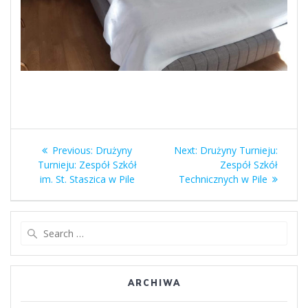
Nawigacja
Previous
Next
Previous:
Drużyny
Next:
Drużyny Turnieju:
wpisu
post:
post:
Turnieju: Zespół Szkół
Zespół Szkół
im. St. Staszica w Pile
Technicznych w Pile
Search
for:
ARCHIWA