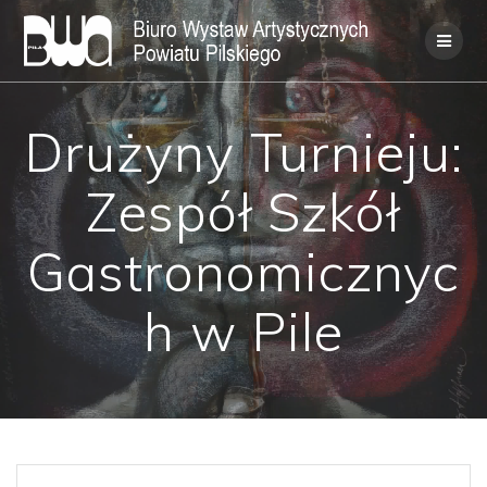
Skip
to
content
Drużyny Turnieju:
Zespół Szkół
Gastronomicznyc
h w Pile