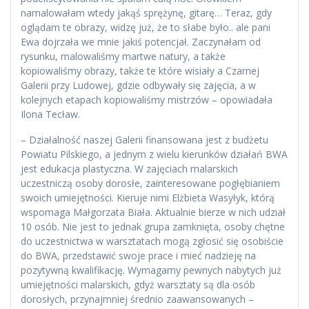
namalowałam wtedy jakąś sprężynę, gitarę… Teraz, gdy
oglądam te obrazy, widzę już, że to słabe było.. ale pani
Ewa dojrzała we mnie jakiś potencjał. Zaczynałam od
rysunku, malowaliśmy martwe natury, a także
kopiowaliśmy obrazy, także te które wisiały a Czarnej
Galerii przy Ludowej, gdzie odbywały się zajęcia, a w
kolejnych etapach kopiowaliśmy mistrzów – opowiadała
Ilona Tecław.
– Działalność naszej Galerii finansowana jest z budżetu
Powiatu Pilskiego, a jednym z wielu kierunków działań BWA
jest edukacja plastyczna. W zajęciach malarskich
uczestniczą osoby dorosłe, zainteresowane pogłębianiem
swoich umiejętności. Kieruje nimi Elżbieta Wasyłyk, którą
wspomaga Małgorzata Biała. Aktualnie bierze w nich udział
10 osób. Nie jest to jednak grupa zamknięta, osoby chętne
do uczestnictwa w warsztatach mogą zgłosić się osobiście
do BWA, przedstawić swoje prace i mieć nadzieję na
pozytywną kwalifikację. Wymagamy pewnych nabytych już
umiejętności malarskich, gdyż warsztaty są dla osób
dorosłych, przynajmniej średnio zaawansowanych –