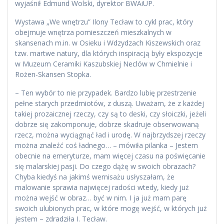
wyjaśnił Edmund Wolski, dyrektor BWAiUP.
Wystawa „We wnętrzu” Ilony Tecław to cykl prac, który
obejmuje wnętrza pomieszczeń mieszkalnych w
skansenach m.in. w Osieku i Wdzydzach Kiszewskich oraz
tzw. martwe natury, dla których inspiracją były ekspozycje
w Muzeum Ceramiki Kaszubskiej Neclów w Chmielnie i
Rożen-Skansen Stopka.
– Ten wybór to nie przypadek. Bardzo lubię przestrzenie
pełne starych przedmiotów, z duszą. Uważam, że z każdej
takiej prozaicznej rzeczy, czy są to deski, czy słoiczki, jeżeli
dobrze się zakomponuje, dobrze skadruje obserwowaną
rzecz, można wyciągnąć ład i urodę. W najbrzydszej rzeczy
można znaleźć coś ładnego… – mówiła pilanka – Jestem
obecnie na emeryturze, mam więcej czasu na poświęcanie
się malarskiej pasji. Do czego dążę w swoich obrazach?
Chyba kiedyś na jakimś wernisażu usłyszałam, że
malowanie sprawia najwięcej radości wtedy, kiedy już
można wejść w obraz… być w nim. I ja już mam parę
swoich ulubionych prac, w które mogę wejść, w których już
jestem – zdradziła I. Tecław.