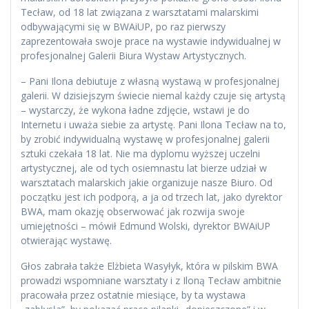
Tecław, od 18 lat związana z warsztatami malarskimi
odbywającymi się w BWAiUP, po raz pierwszy
zaprezentowała swoje prace na wystawie indywidualnej w
profesjonalnej Galerii Biura Wystaw Artystycznych.
– Pani Ilona debiutuje z własną wystawą w profesjonalnej
galerii. W dzisiejszym świecie niemal każdy czuje się artystą
– wystarczy, że wykona ładne zdjęcie, wstawi je do
Internetu i uważa siebie za artystę. Pani Ilona Tecław na to,
by zrobić indywidualną wystawę w profesjonalnej galerii
sztuki czekała 18 lat. Nie ma dyplomu wyższej uczelni
artystycznej, ale od tych osiemnastu lat bierze udział w
warsztatach malarskich jakie organizuje nasze Biuro. Od
początku jest ich podporą, a ja od trzech lat, jako dyrektor
BWA, mam okazję obserwować jak rozwija swoje
umiejętności – mówił Edmund Wolski, dyrektor BWAiUP
otwierając wystawę.
Głos zabrała także Elżbieta Wasyłyk, która w pilskim BWA
prowadzi wspomniane warsztaty i z Iloną Tecław ambitnie
pracowała przez ostatnie miesiące, by ta wystawa