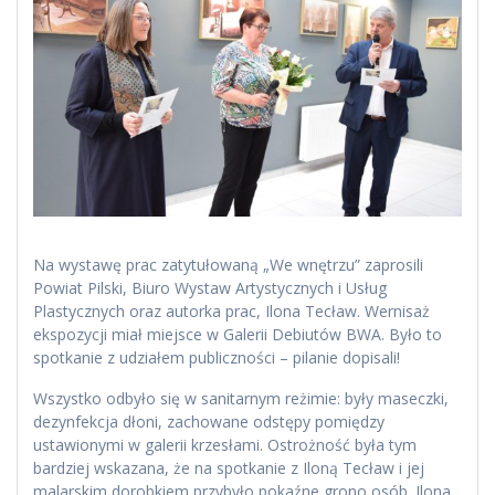
Na wystawę prac zatytułowaną „We wnętrzu” zaprosili
Powiat Pilski, Biuro Wystaw Artystycznych i Usług
Plastycznych oraz autorka prac, Ilona Tecław. Wernisaż
ekspozycji miał miejsce w Galerii Debiutów BWA. Było to
spotkanie z udziałem publiczności – pilanie dopisali!
Wszystko odbyło się w sanitarnym reżimie: były maseczki,
dezynfekcja dłoni, zachowane odstępy pomiędzy
ustawionymi w galerii krzesłami. Ostrożność była tym
bardziej wskazana, że na spotkanie z Iloną Tecław i jej
malarskim dorobkiem przybyło pokaźne grono osób. Ilona