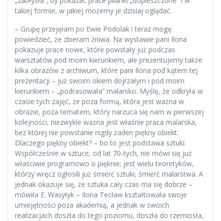
„zabłysła”, by pokazać prace pilanki „dopieszczone” i w
takiej formie, w jakiej możemy je dzisiaj oglądać.
– Grupę przejęłam po Ewie Podolak i teraz mogę
powiedzieć, że zbieram żniwa. Na wystawie pani Ilona
pokazuje prace nowe, które powstały już podczas
warsztatów pod moim kierunkiem, ale prezentujemy także
kilka obrazów z archiwum, które pani Ilona pod kątem tej
prezentacji – już swoim okiem dojrzałym i pod moim
kierunkiem – „podrasowała” malarsko. Myślę, że odkryła w
czasie tych zajęć, że poza formą, która jest ważna w
obrazie, poza tematem, który narzuca się nam w pierwszej
kolejności, niezwykle ważna jest właśnie praca malarska,
bez której nie powstanie nigdy żaden piękny obiekt.
Dlaczego piękny obiekt? – bo to jest podstawa sztuki.
Współcześnie w sztuce, od lat 70-tych, nie mówi się już
właściwie programowo o pięknie; jest wielu teoretyków,
którzy wręcz ogłosili już śmierć sztuki, śmierć malarstwa. A
jednak okazuje się, że sztuka cały czas ma się dobrze –
mówiła E. Wasyłyk – Ilona Tecław kształtowała swoje
umiejętności poza akademią, a jednak w swoich
realizacjach doszła do tego poziomu, doszła do rzemiosła,