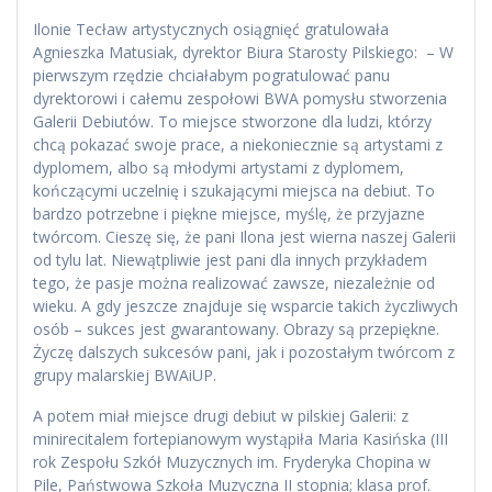
Ilonie Tecław artystycznych osiągnięć gratulowała
Agnieszka Matusiak, dyrektor Biura Starosty Pilskiego: – W
pierwszym rzędzie chciałabym pogratulować panu
dyrektorowi i całemu zespołowi BWA pomysłu stworzenia
Galerii Debiutów. To miejsce stworzone dla ludzi, którzy
chcą pokazać swoje prace, a niekoniecznie są artystami z
dyplomem, albo są młodymi artystami z dyplomem,
kończącymi uczelnię i szukającymi miejsca na debiut. To
bardzo potrzebne i piękne miejsce, myślę, że przyjazne
twórcom. Cieszę się, że pani Ilona jest wierna naszej Galerii
od tylu lat. Niewątpliwie jest pani dla innych przykładem
tego, że pasje można realizować zawsze, niezależnie od
wieku. A gdy jeszcze znajduje się wsparcie takich życzliwych
osób – sukces jest gwarantowany. Obrazy są przepiękne.
Życzę dalszych sukcesów pani, jak i pozostałym twórcom z
grupy malarskiej BWAiUP.
A potem miał miejsce drugi debiut w pilskiej Galerii: z
minirecitalem fortepianowym wystąpiła Maria Kasińska (III
rok Zespołu Szkół Muzycznych im. Fryderyka Chopina w
Pile, Państwowa Szkoła Muzyczna II stopnia; klasa prof.