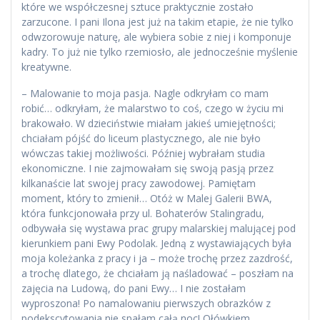
które we współczesnej sztuce praktycznie zostało
zarzucone. I pani Ilona jest już na takim etapie, że nie tylko
odwzorowuje naturę, ale wybiera sobie z niej i komponuje
kadry. To już nie tylko rzemiosło, ale jednocześnie myślenie
kreatywne.
– Malowanie to moja pasja. Nagle odkryłam co mam
robić… odkryłam, że malarstwo to coś, czego w życiu mi
brakowało. W dzieciństwie miałam jakieś umiejętności;
chciałam pójść do liceum plastycznego, ale nie było
wówczas takiej możliwości. Później wybrałam studia
ekonomiczne. I nie zajmowałam się swoją pasją przez
kilkanaście lat swojej pracy zawodowej. Pamiętam
moment, który to zmienił… Otóż w Malej Galerii BWA,
która funkcjonowała przy ul. Bohaterów Stalingradu,
odbywała się wystawa prac grupy malarskiej malującej pod
kierunkiem pani Ewy Podolak. Jedną z wystawiających była
moja koleżanka z pracy i ja – może trochę przez zazdrość,
a trochę dlatego, że chciałam ją naśladować – poszłam na
zajęcia na Ludową, do pani Ewy… I nie zostałam
wyproszona! Po namalowaniu pierwszych obrazków z
podekscytowania nie spałam całą noc! Ołówkiem