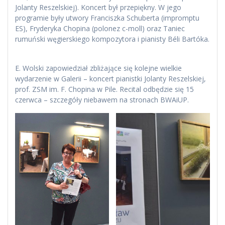
Jolanty Reszelskiej). Koncert był przepiękny. W jego
programie były utwory Franciszka Schuberta (impromptu
ES), Fryderyka Chopina (polonez c-moll) oraz Taniec
rumuński węgierskiego kompozytora i pianisty Béli Bartóka.
E. Wolski zapowiedział zbliżające się kolejne wielkie
wydarzenie w Galerii – koncert pianistki Jolanty Reszelskiej,
prof. ZSM im. F. Chopina w Pile. Recital odbędzie się 15
czerwca – szczegóły niebawem na stronach BWAiUP.