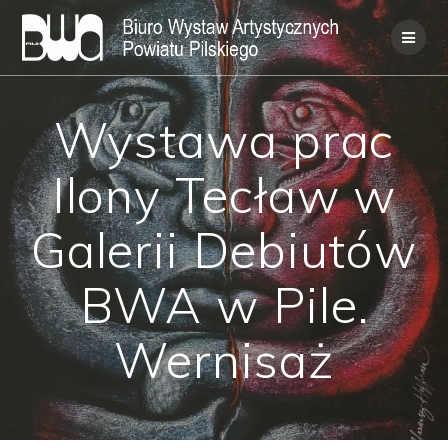
Skip
to
content
Wystawa prac
Ilony Tecław w
Galerii Debiutów
BWA w Pile.
Wernisaż