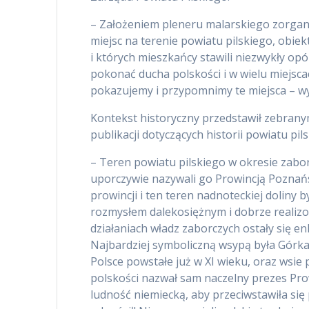
– Założeniem pleneru malarskiego zorga
miejsc na terenie powiatu pilskiego, obiek
i których mieszkańcy stawili niezwykły op
pokonać ducha polskości i w wielu miejsca
pokazujemy i przypomnimy te miejsca – w
Kontekst historyczny przedstawił zebranym
publikacji dotyczących historii powiatu pi
– Teren powiatu pilskiego w okresie zabo
uporczywie nazywali go Prowincją Poznań
prowincji i ten teren nadnoteckiej doliny
rozmysłem dalekosiężnym i dobrze realizo
działaniach władz zaborczych ostały się en
Najbardziej symboliczną wsypą była Górka
Polsce powstałe już w XI wieku, oraz wsi
polskości nazwał sam naczelny prezes Pro
ludność niemiecką, aby przeciwstawiła się