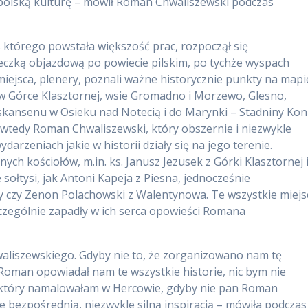
e, polską kulturę – mówił Roman Chwaliszewski podczas
 którego powstała większość prac, rozpoczął się
czką objazdową po powiecie pilskim, po tychże wyspach
e miejsca, plenery, poznali ważne historycznie punkty na mapi
w Górce Klasztornej, wsie Gromadno i Morzewo, Glesno,
 skansenu w Osieku nad Notecią i do Marynki – Stadniny Kon
 wtedy Roman Chwaliszewski, który obszernie i niezwykle
darzeniach jakie w historii działy się na jego terenie.
nych kościołów, m.in. ks. Janusz Jezusek z Górki Klasztornej 
 sołtysi, jak Antoni Kapeja z Piesna, jednocześnie
y czy Zenon Polachowski z Walentynowa. Te wszystkie miejs
Szczególnie zapadły w ich serca opowieści Romana
aliszewskiego. Gdyby nie to, że zorganizowano nam tę
Roman opowiadał nam te wszystkie historie, nic bym nie
 który namalowałam w Hercowie, gdyby nie pan Roman
e bezpośrednią, niezwykle silną inspiracją – mówiła podczas