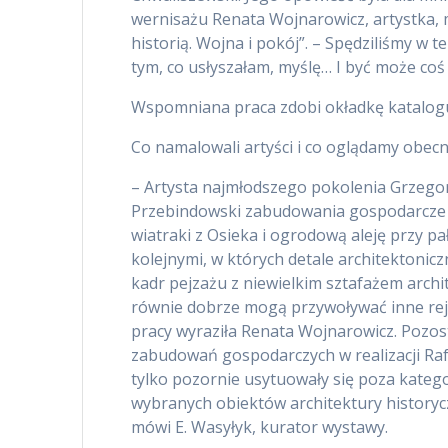
wernisażu Renata Wojnarowicz, artystka, ma
historią. Wojna i pokój”. – Spędziliśmy w t
tym, co usłyszałam, myślę… I być może coś
Wspomniana praca zdobi okładkę katalog
Co namalowali artyści i co oglądamy obecn
– Artysta najmłodszego pokolenia Grzegor
Przebindowski zabudowania gospodarcze s
wiatraki z Osieka i ogrodową aleję przy pa
kolejnymi, w których detale architektoni
kadr pejzażu z niewielkim sztafażem archi
równie dobrze mogą przywoływać inne rejo
pracy wyraziła Renata Wojnarowicz. Pozos
zabudowań gospodarczych w realizacji Raf
tylko pozornie usytuowały się poza kateg
wybranych obiektów architektury historyc
mówi E. Wasyłyk, kurator wystawy.