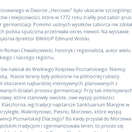
nizowanego w Dworze „Hercowo” było ukazanie szczególnyc
tów i miejscowości, które w 1772 roku trafiły pod zabór prus
ór germanizacji. Pomimo usilnych wysiłków zaborca nie zdoła
ch polska spuścizna przetrwała okres niewoli. Na wystawie
yjaśnia dyrektor BWAiUP Edmund Wolski.
 Roman Chwaliszewski, historyk i regionalista, autor wielu
lskiego i naszego regionu.
rów należał do Wielkiego Księstwa Poznańskiego. Niemcy
ską. Nasze tereny były położone na północnej rubieży
 był obszarem najbardziej intensywnych, planowanych z
wanych działań procesu germanizacji. Przy tak intensywnyc
klawy, które stanowiły swoiste, owe wyspy polskości.
 Klasztorna, wg tradycji najstarsze Sanktuarium Maryjne w
e przyległe, Walentynowo, Piesno, Morzewo, które wyspą
wincji Poznańskiej! Dlaczego? Bo kiedy przysłał do Morzewa
 polskim tradycjom i zgermanizowała teren, to proces się