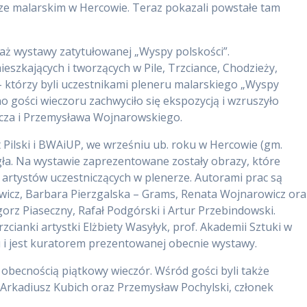
nerze malarskim w Hercowie. Teraz pokazali powstałe tam
saż wystawy zatytułowanej „Wyspy polskości”.
szkających i tworzących w Pile, Trzciance, Chodzieży,
 – którzy byli uczestnikami pleneru malarskiego „Wyspy
o gości wieczoru zachwyciło się ekspozycją i wzruszyło
za i Przemysława Wojnarowskiego.
 Pilski i BWAiUP, we wrześniu ub. roku w Hercowie (gm.
a. Na wystawie zaprezentowane zostały obrazy, które
e artystów uczestniczących w plenerze. Autorami prac są
ełowicz, Barbara Pierzgalska – Grams, Renata Wojnarowicz ora
orz Piaseczny, Rafał Podgórski i Artur Przebindowski.
cianki artystki Elżbiety Wasyłyk, prof. Akademii Sztuki w
u i jest kuratorem prezentowanej obecnie wystawy.
obecnością piątkowy wieczór. Wśród gości byli także
a Arkadiusz Kubich oraz Przemysław Pochylski, członek