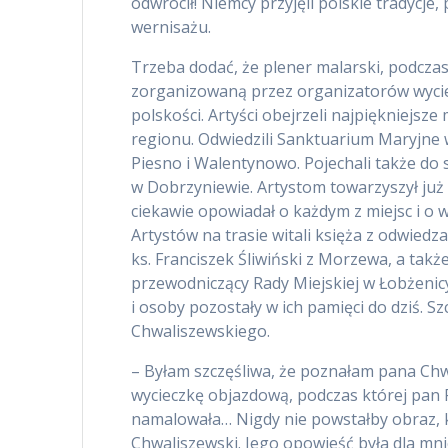
odwrócił! Niemcy przyjęli polskie tradycj
wernisażu.
Trzeba dodać, że plener malarski, podczas
zorganizowaną przez organizatorów wycie
polskości. Artyści obejrzeli najpiękniejsz
regionu. Odwiedzili Sanktuarium Maryjne 
Piesno i Walentynowo. Pojechali także do
w Dobrzyniewie. Artystom towarzyszył już
ciekawie opowiadał o każdym z miejsc i o wy
Artystów na trasie witali księża z odwiedza
ks. Franciszek Śliwiński z Morzewa, a także
przewodniczący Rady Miejskiej w Łobżenic
i osoby pozostały w ich pamięci do dziś. 
Chwaliszewskiego.
– Byłam szczęśliwa, że poznałam pana Chw
wycieczkę objazdową, podczas której pan 
namalowała… Nigdy nie powstałby obraz,
Chwaliszewski. Jego opowieść była dla mni