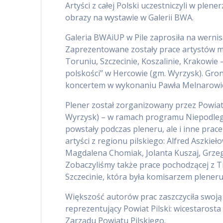
Artyści z całej Polski uczestniczyli w ple
obrazy na wystawie w Galerii BWA.
Galeria BWAiUP w Pile zaprosiła na werni
Zaprezentowane zostały prace artystów mie
Toruniu, Szczecinie, Koszalinie, Krakowie
polskości” w Hercowie (gm. Wyrzysk). Gron
koncertem w wykonaniu Pawła Melnarowic
Plener został zorganizowany przez Powiat
Wyrzysk) – w ramach programu Niepodległ
powstały podczas pleneru, ale i inne prac
artyści z regionu pilskiego: Alfred Aszki
Magdalena Chomiak, Jolanta Kuszaj, Grzeg
Zobaczyliśmy także prace pochodzącej z Trz
Szczecinie, która była komisarzem plener
Większość autorów prac zaszczyciła swoją 
reprezentujący Powiat Pilski: wicestarost
Zarządu Powiatu Pilskiego.