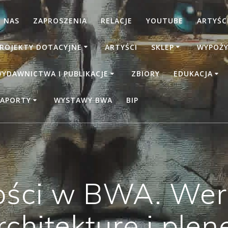
 NAS
ZAPROSZENIA
RELACJE
YOUTUBE
ARTYŚCI
ROJEKTY DOTACYJNE
ARTYŚCI
SKLEP
WYPOŻY
YDAWNICTWA I PUBLIKACJE
ZBIORY
EDUKACJA
APORTY
WYSTAWY BWA
BIP
ści w BWA. Wern
chitekturę i ple