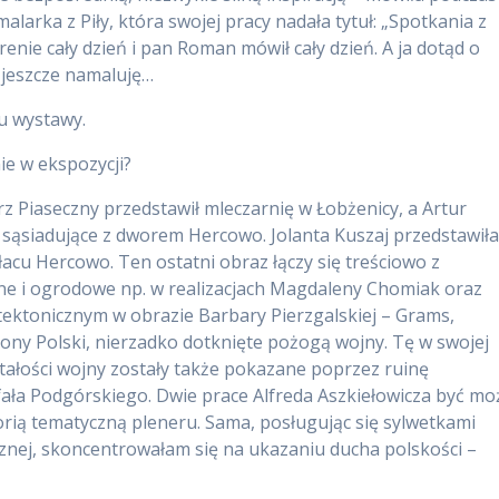
larka z Piły, która swojej pracy nadała tytuł: „Spotkania z
erenie cały dzień i pan Roman mówił cały dzień. A ja dotąd o
 jeszcze namaluję…
u wystawy.
ie w ekspozycji?
z Piaseczny przedstawił mleczarnię w Łobżenicy, a Artur
ąsiadujące z dworem Hercowo. Jolanta Kuszaj przedstawił
łacu Hercowo. Ten ostatni obraz łączy się treściowo z
czne i ogrodowe np. w realizacjach Magdaleny Chomiak oraz
tektonicznym w obrazie Barbary Pierzgalskiej – Grams,
ny Polski, nierzadko dotknięte pożogą wojny. Tę w swojej
tałości wojny zostały także pokazane poprzez ruinę
ała Podgórskiego. Dwie prace Alfreda Aszkiełowicza być mo
orią tematyczną pleneru. Sama, posługując się sylwetkami
znej, skoncentrowałam się na ukazaniu ducha polskości –