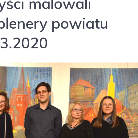
yści malowali
 plenery powiatu
03.2020