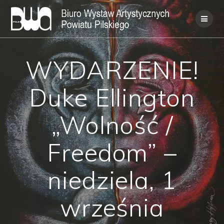
Skip
to
content
WYDARZENIE!
Duke Ellington
„Wolność /
Freedom” –
niedziela, 1
września