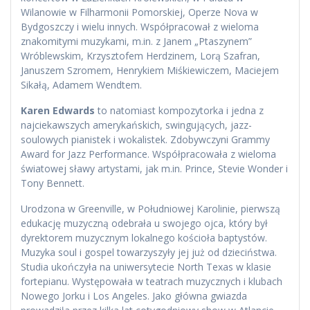
Wilanowie w Filharmonii Pomorskiej, Operze Nova w
Bydgoszczy i wielu innych. Współpracował z wieloma
znakomitymi muzykami, m.in. z Janem „Ptaszynem”
Wróblewskim, Krzysztofem Herdzinem, Lorą Szafran,
Januszem Szromem, Henrykiem Miśkiewiczem, Maciejem
Sikałą, Adamem Wendtem.
Karen Edwards
to natomiast kompozytorka i jedna z
najciekawszych amerykańskich, swingujących, jazz-
soulowych pianistek i wokalistek. Zdobywczyni Grammy
Award for Jazz Performance. Współpracowała z wieloma
światowej sławy artystami, jak m.in. Prince, Stevie Wonder i
Tony Bennett.
Urodzona w Greenville, w Południowej Karolinie, pierwszą
edukację muzyczną odebrała u swojego ojca, który był
dyrektorem muzycznym lokalnego kościoła baptystów.
Muzyka soul i gospel towarzyszyły jej już od dzieciństwa.
Studia ukończyła na uniwersytecie North Texas w klasie
fortepianu. Występowała w teatrach muzycznych i klubach
Nowego Jorku i Los Angeles. Jako główna gwiazda