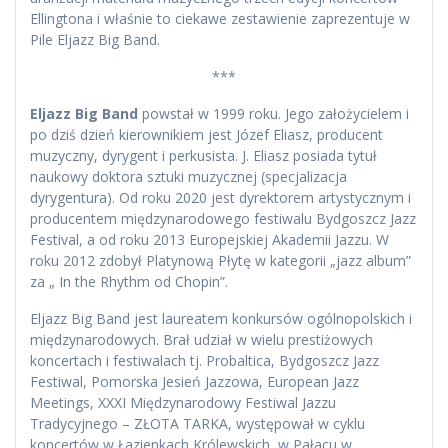
Ellingtona i właśnie to ciekawe zestawienie zaprezentuje w
Pile Eljazz Big Band.
***
Eljazz Big Band
powstał w 1999 roku. Jego założycielem i
po dziś dzień kierownikiem jest Józef Eliasz, producent
muzyczny, dyrygent i perkusista. J. Eliasz posiada tytuł
naukowy doktora sztuki muzycznej (specjalizacja
dyrygentura). Od roku 2020 jest dyrektorem artystycznym i
producentem międzynarodowego festiwalu Bydgoszcz Jazz
Festival, a od roku 2013 Europejskiej Akademii Jazzu. W
roku 2012 zdobył Platynową Płytę w kategorii „jazz album”
za „ In the Rhythm od Chopin”.
Eljazz Big Band jest laureatem konkursów ogólnopolskich i
międzynarodowych. Brał udział w wielu prestiżowych
koncertach i festiwalach tj. Probaltica, Bydgoszcz Jazz
Festiwal, Pomorska Jesień Jazzowa, European Jazz
Meetings, XXXI Międzynarodowy Festiwal Jazzu
Tradycyjnego – ZŁOTA TARKA, występował w cyklu
koncertów w Łazienkach Królewskich, w Pałacu w