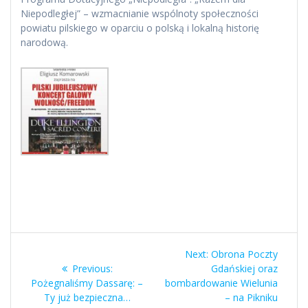
Niepodległej” – wzmacnianie wspólnoty społeczności
powiatu pilskiego w oparciu o polską i lokalną historię
narodową.
Nawigacja
Next
Next:
Obrona Poczty
wpisu
Previous
post:
Previous:
Gdańskiej oraz
post:
Pożegnaliśmy Dassarę: –
bombardowanie Wielunia
Ty już bezpieczna…
– na Pikniku