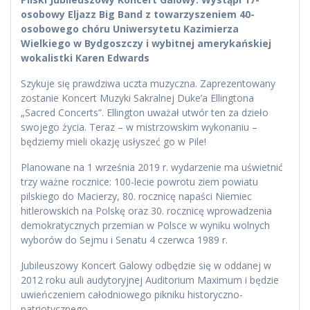
osobowy Eljazz Big Band z towarzyszeniem 40-
osobowego chóru Uniwersytetu Kazimierza
Wielkiego w Bydgoszczy i wybitnej amerykańskiej
wokalistki Karen Edwards
Szykuje się prawdziwa uczta muzyczna. Zaprezentowany
zostanie Koncert Muzyki Sakralnej Duke’a Ellingtona
„Sacred Concerts”. Ellington uważał utwór ten za dzieło
swojego życia. Teraz – w mistrzowskim wykonaniu –
będziemy mieli okazję usłyszeć go w Pile!
Planowane na 1 września 2019 r. wydarzenie ma uświetnić
trzy ważne rocznice: 100-lecie powrotu ziem powiatu
pilskiego do Macierzy, 80. rocznicę napaści Niemiec
hitlerowskich na Polskę oraz 30. rocznicę wprowadzenia
demokratycznych przemian w Polsce w wyniku wolnych
wyborów do Sejmu i Senatu 4 czerwca 1989 r.
Jubileuszowy Koncert Galowy odbędzie się w oddanej w
2012 roku auli audytoryjnej Auditorium Maximum i będzie
uwieńczeniem całodniowego pikniku historyczno-
patriotycznego.