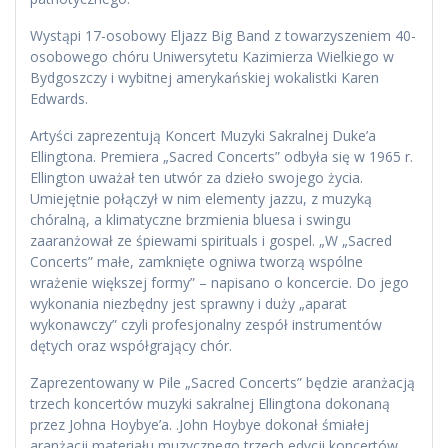
Wystąpi 17-osobowy Eljazz Big Band z towarzyszeniem 40-
osobowego chóru Uniwersytetu Kazimierza Wielkiego w
Bydgoszczy i wybitnej amerykańskiej wokalistki Karen
Edwards.
Artyści zaprezentują Koncert Muzyki Sakralnej Duke’a
Ellingtona. Premiera „Sacred Concerts” odbyła się w 1965 r.
Ellington uważał ten utwór za dzieło swojego życia.
Umiejętnie połączył w nim elementy jazzu, z muzyką
chóralną, a klimatyczne brzmienia bluesa i swingu
zaaranżował ze śpiewami spirituals i gospel. „W „Sacred
Concerts” małe, zamknięte ogniwa tworzą wspólne
wrażenie większej formy” – napisano o koncercie. Do jego
wykonania niezbędny jest sprawny i duży „aparat
wykonawczy” czyli profesjonalny zespół instrumentów
dętych oraz współgrający chór.
Zaprezentowany w Pile „Sacred Concerts” będzie aranżacją
trzech koncertów muzyki sakralnej Ellingtona dokonaną
przez Johna Hoybye’a. .John Hoybye dokonał śmiałej
aranżacji materiału muzycznego trzech edycji koncertów