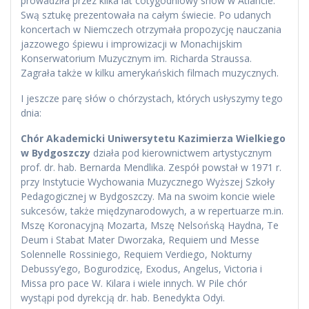
prowadziła przez kilka lat cotygodniowy show w Atlancie.
Swą sztukę prezentowała na całym świecie. Po udanych
koncertach w Niemczech otrzymała propozycję nauczania
jazzowego śpiewu i improwizacji w Monachijskim
Konserwatorium Muzycznym im. Richarda Straussa.
Zagrała także w kilku amerykańskich filmach muzycznych.
I jeszcze parę słów o chórzystach, których usłyszymy tego
dnia:
Chór Akademicki Uniwersytetu Kazimierza Wielkiego
w Bydgoszczy
działa pod kierownictwem artystycznym
prof. dr. hab. Bernarda Mendlika. Zespół powstał w 1971 r.
przy Instytucie Wychowania Muzycznego Wyższej Szkoły
Pedagogicznej w Bydgoszczy. Ma na swoim koncie wiele
sukcesów, także międzynarodowych, a w repertuarze m.in.
Mszę Koronacyjną Mozarta, Mszę Nelsońską Haydna, Te
Deum i Stabat Mater Dworzaka, Requiem und Messe
Solennelle Rossiniego, Requiem Verdiego, Nokturny
Debussy’ego, Bogurodzicę, Exodus, Angelus, Victoria i
Missa pro pace W. Kilara i wiele innych. W Pile chór
wystąpi pod dyrekcją dr. hab. Benedykta Odyi.