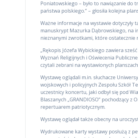
Poniatowskiego – było to nawiązanie do t
państwa polskiego.” – głosiła kolejna pla
Ważne informacje na wystawie dotyczyły ta
manuskrypt Mazurka Dąbrowskiego, na inn
nieznanymi zwrotkami, które ostatecznie
„Rękopis Józefa Wybickiego zawiera sześ
Wyznań Religijnych i Oświecenia Publicznego 
czytali zebrani na wystawionych planszach
Wystawę oglądali m.in. słuchacze Uniwersy
wojskowych i policyjnych Zespołu Szkół Te
uczestnicy koncertu, jaki odbył się pod W
Blaszanych „GRANDIOSO” pochodzący z Ork
repertuarem patriotycznym.
Wystawę oglądał także obecny na uroczysto
Wydrukowane karty wystawy posłużą z pewn