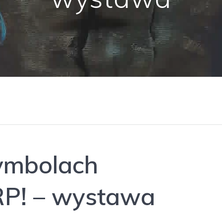
ymbolach
P! – wystawa