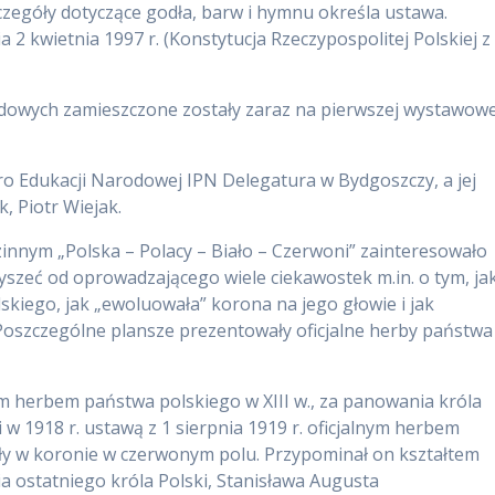
zczegóły dotyczące godła, barw i hymnu określa ustawa.
a 2 kwietnia 1997 r. (Konstytucja Rzeczypospolitej Polskiej z
odowych zamieszczone zostały zaraz na pierwszej wystawowe
o Edukacji Narodowej IPN Delegatura w Bydgoszczy, a jej
, Piotr Wiejak.
zinnym „Polska – Polacy – Biało – Czerwoni” zainteresowało
yszeć od oprowadzającego wiele ciekawostek m.in. o tym, ja
lskiego, jak „ewoluowała” korona na jego głowie i jak
Poszczególne plansze prezentowały oficjalne herby państwa
nym herbem państwa polskiego w XIII w., za panowania króla
 w 1918 r. ustawą z 1 sierpnia 1919 r. oficjalnym herbem
Biały w koronie w czerwonym polu. Przypominał on kształtem
a ostatniego króla Polski, Stanisława Augusta