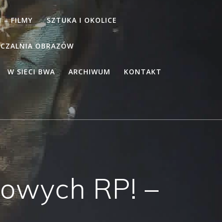
 – FILMY
SZTUKA I OKOLICE
CZALNIA OBRAZÓW
W SIECI BWA
ARCHIWUM
KONTAKT
owych RP! –