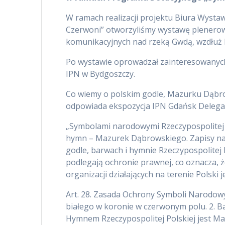
W ramach realizacji projektu Biura Wystaw
Czerwoni” otworzyliśmy wystawę plenerow
komunikacyjnych nad rzeką Gwdą, wzdłu
Po wystawie oprowadzał zainteresowanych
IPN w Bydgoszczy.
Co wiemy o polskim godle, Mazurku Dąbro
odpowiada ekspozycja IPN Gdańsk Delega
„Symbolami narodowymi Rzeczypospolitej Po
hymn – Mazurek Dąbrowskiego. Zapisy na t
godle, barwach i hymnie Rzeczypospolitej
podlegają ochronie prawnej, co oznacza, ż
organizacji działających na terenie Polski 
Art. 28. Zasada Ochrony Symboli Narodowyc
białego w koronie w czerwonym polu. 2. Bar
Hymnem Rzeczypospolitej Polskiej jest Ma