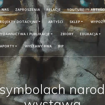
 NAS
ZAPROSZENIA
RELACJE
YOUTUBE
ARTYŚCI
ROJEKTY DOTACYJNE
ARTYŚCI
SKLEP
WYPOŻY
YDAWNICTWA I PUBLIKACJE
ZBIORY
EDUKACJA
APORTY
WYSTAWY BWA
BIP
 symbolach narod
wystawa