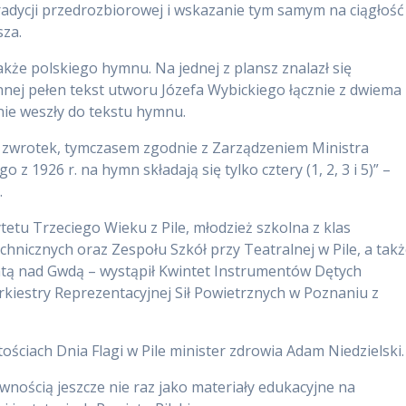
radycji przedrozbiorowej i wskazanie tym samym na ciągłość
nsza.
kże polskiego hymnu. Na jednej z plansz znalazł się
ej pełen tekst utworu Józefa Wybickiego łącznie z dwiema
 nie weszły do tekstu hymnu.
ć zwrotek, tymczasem zgodnie z Zarządzeniem Ministra
z 1926 r. na hymn składają się tylko cztery (1, 2, 3 i 5)” –
.
tetu Trzeciego Wieku z Pile, młodzież szkolna z klas
chnicznych oraz Zespołu Szkół przy Teatralnej w Pile, a tak
iatą nad Gwdą – wystąpił Kwintet Instrumentów Dętych
iestry Reprezentacyjnej Sił Powietrznych w Poznaniu z
ściach Dnia Flagi w Pile minister zdrowia Adam Niedzielski.
ością jeszcze nie raz jako materiały edukacyjne na