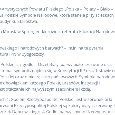
 Artystycznych Powiatu Pilskiego „Polska – Polacy – Biało –
ą Polskie Symbole Narodowe, która stanęła przy ścieżkach
ż budynku Starostwa.
 Mirosław Sprenger, kierownik referatu Edukacji Narodow
wskiego i narodowych barwach? – m.in. na te pytania
tura IPN w Bydgoszczy.
lskiej są: godło – Orzeł Biały, barwy biało-czerwone oraz
emat symboli znajdują się w Konstytucji RP oraz Ustawie o
 Polskiej oraz o pieczęciach państwowych. Symbole narodow
e obowiązkiem każdego Polaka, urzędów, instytucji i
jest otaczanie ich najwyższym szacunkiem i czcią.
h 1. Godłem Rzeczypospolitej Polskiej jest wizerunek orła
wami Rzeczypospolitej Polskiej są kolory biały i czerwony. 3
zurek Dąbrowskiego. 4. Godło, barwy i hymn Rzeczypospolit