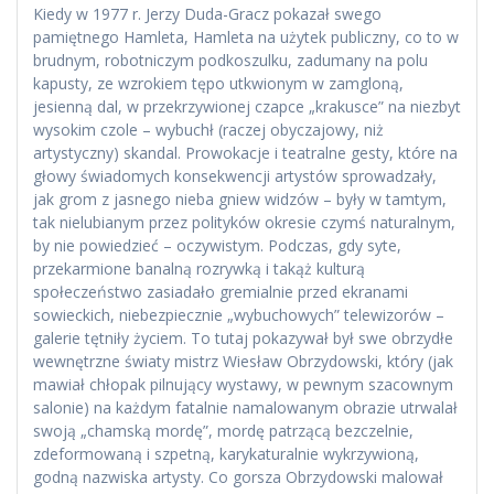
Kiedy w 1977 r. Jerzy Duda-Gracz pokazał swego
pamiętnego Hamleta, Hamleta na użytek publiczny, co to w
brudnym, robotniczym podkoszulku, zadumany na polu
kapusty, ze wzrokiem tępo utkwionym w zamgloną,
jesienną dal, w przekrzywionej czapce „krakusce” na niezbyt
wysokim czole – wybuchł (raczej obyczajowy, niż
artystyczny) skandal. Prowokacje i teatralne gesty, które na
głowy świadomych konsekwencji artystów sprowadzały,
jak grom z jasnego nieba gniew widzów – były w tamtym,
tak nielubianym przez polityków okresie czymś naturalnym,
by nie powiedzieć – oczywistym. Podczas, gdy syte,
przekarmione banalną rozrywką i takąż kulturą
społeczeństwo zasiadało gremialnie przed ekranami
sowieckich, niebezpiecznie „wybuchowych” telewizorów –
galerie tętniły życiem. To tutaj pokazywał był swe obrzydłe
wewnętrzne światy mistrz Wiesław Obrzydowski, który (jak
mawiał chłopak pilnujący wystawy, w pewnym szacownym
salonie) na każdym fatalnie namalowanym obrazie utrwalał
swoją „chamską mordę”, mordę patrzącą bezczelnie,
zdeformowaną i szpetną, karykaturalnie wykrzywioną,
godną nazwiska artysty. Co gorsza Obrzydowski malował