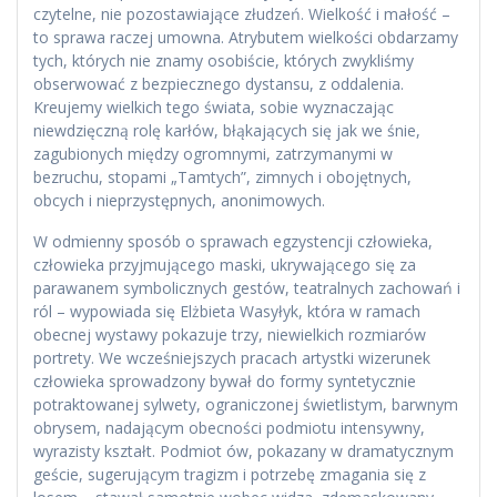
czytelne, nie pozostawiające złudzeń. Wielkość i małość –
to sprawa raczej umowna. Atrybutem wielkości obdarzamy
tych, których nie znamy osobiście, których zwykliśmy
obserwować z bezpiecznego dystansu, z oddalenia.
Kreujemy wielkich tego świata, sobie wyznaczając
niewdzięczną rolę karłów, błąkających się jak we śnie,
zagubionych między ogromnymi, zatrzymanymi w
bezruchu, stopami „Tamtych”, zimnych i obojętnych,
obcych i nieprzystępnych, anonimowych.
W odmienny sposób o sprawach egzystencji człowieka,
człowieka przyjmującego maski, ukrywającego się za
parawanem symbolicznych gestów, teatralnych zachowań i
ról – wypowiada się Elżbieta Wasyłyk, która w ramach
obecnej wystawy pokazuje trzy, niewielkich rozmiarów
portrety. We wcześniejszych pracach artystki wizerunek
człowieka sprowadzony bywał do formy syntetycznie
potraktowanej sylwety, ograniczonej świetlistym, barwnym
obrysem, nadającym obecności podmiotu intensywny,
wyrazisty kształt. Podmiot ów, pokazany w dramatycznym
geście, sugerującym tragizm i potrzebę zmagania się z