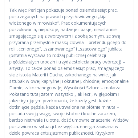
Tak więc Perlicjan pokazuje ponad osiemdziesiąt prac,
postrzeganych na prawach przysłowiowego „kija
włożonego w mrowisko”. Prac dokumentujących
poszukiwania, niepokoje, nadzieje i pasje, nieustannie
zmagającego się z tworzywem i z sobą samym, ze swą
przybraną przemyślnie maską clowna – pretendującego do
roli „cenionego”, „szanowanego” i „szacownego” jubilata
(ostatnia wystawa to rodzaj publicznej celebracji
pięćdziesiątych urodzin i trzydziestolecia pracy twórczej) –
artysty. To także ponad osiemdziesiąt prac, zmagającego
się z istotą Materii i Ducha, zakochanego naiwnie, jak
sztubak w owej kapryśnej i okrutnej, chłodnej emocjonalnie
Damie, zakochanego w Jej Wysokości Sztuce – malarza.
Pokazano tutaj zatem wszystko „jak leci”, w głębokim i
jakże irytującym przekonaniu, że każdy gest, każde
dotknięcie pędzla, każda utrwalona na płótnie minuta –
posiada swoją wagę, swoje istotne i kruche zarazem,
bardzo nietrwałe i ulotne, dość umowne znaczenie. Widzów
postawiono w sytuacji bez wyjścia: energia zapisana w
dziele powraca entuzjazmem publiczności. Krytykom