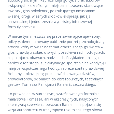
autobiograficznym. Reprezentują go cykle prac autorów
związanych z określonym miejscem i czasem, stanowiące
swoisty „głos pokolenia”, poszukującego nieustannie
własnej drogi, własnych środków ekspresji, jakiejś
uniwersalnej i jednocześnie wyrazistej, intensywnej –
formuły przekazu.
W nurcie tym mieszczą się prace zawierające ujawniony,
odkryty, demonstrowany publicznie portret psychologiczny
artysty, który mówiąc na temat otaczającego go świata –
głosi prawdę o sobie, o swych poszukiwaniach, odkryciach,
niepokojach, obawach, nadziejach. Przykładem takiego
bardzo osobistego, subiektywnego spojrzenia na kondycję i
miejsce współczesnego twórcy, reprezentanta prawdziwej
Bohemy – okazują się prace dwóch awangardzistów,
prowokatorów, skłonnych do obrazoburczych, teatralnych
gestów: Tomasza Perlicjana i Rafała Łuszczewskiego.
Co prawda ani w surrealnym, wyrafinowanym formalnie
malarstwie Tomasza, ani w ekspresyjnych, nasyconych
intensywną czerwienią obrazach Rafała – nie pojawia się
wizja autoportretu w tradycyjnym rozumieniu tego słowa.