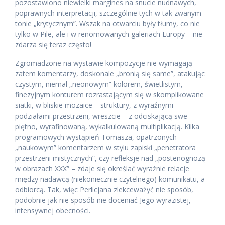
pozostawiono niewielki margines na snucie nudnawych,
poprawnych interpretacji, szczególnie tych w tak zwanym
tonie „krytycznym”. Wszak na otwarciu były tłumy, co nie
tylko w Pile, ale i w renomowanych galeriach Europy – nie
zdarza się teraz często!
Zgromadzone na wystawie kompozycje nie wymagają
zatem komentarzy, doskonale „bronią się same”, atakując
czystym, niemal „neonowym” kolorem, świetlistym,
finezyjnym konturem rozrastającym się w skomplikowane
siatki, w bliskie mozaice – struktury, z wyraźnymi
podziałami przestrzeni, wreszcie – z odciskającą swe
piętno, wyrafinowaną, wykalkulowaną multiplikacją. Kilka
programowych wystąpień Tomasza, opatrzonych
„naukowym” komentarzem w stylu zapiski „penetratora
przestrzeni mistycznych”, czy refleksje nad „postenognozą
w obrazach XXX” – zdaje się określać wyraźnie relacje
między nadawcą (niekoniecznie czytelnego) komunikatu, a
odbiorcą. Tak, więc Perlicjana zlekceważyć nie sposób,
podobnie jak nie sposób nie doceniać Jego wyrazistej,
intensywnej obecności.