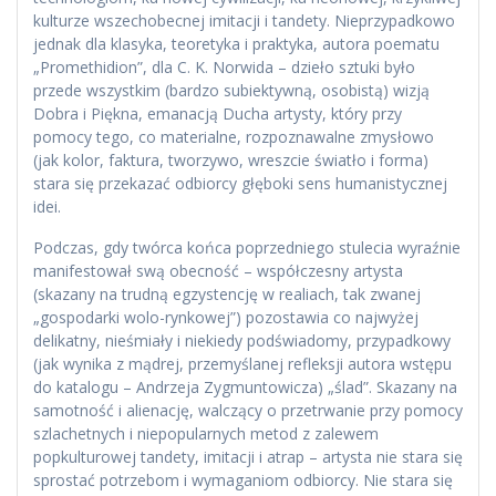
kulturze wszechobecnej imitacji i tandety. Nieprzypadkowo
jednak dla klasyka, teoretyka i praktyka, autora poematu
„Promethidion”, dla C. K. Norwida – dzieło sztuki było
przede wszystkim (bardzo subiektywną, osobistą) wizją
Dobra i Piękna, emanacją Ducha artysty, który przy
pomocy tego, co materialne, rozpoznawalne zmysłowo
(jak kolor, faktura, tworzywo, wreszcie światło i forma)
stara się przekazać odbiorcy głęboki sens humanistycznej
idei.
Podczas, gdy twórca końca poprzedniego stulecia wyraźnie
manifestował swą obecność – współczesny artysta
(skazany na trudną egzystencję w realiach, tak zwanej
„gospodarki wolo-rynkowej”) pozostawia co najwyżej
delikatny, nieśmiały i niekiedy podświadomy, przypadkowy
(jak wynika z mądrej, przemyślanej refleksji autora wstępu
do katalogu – Andrzeja Zygmuntowicza) „ślad”. Skazany na
samotność i alienację, walczący o przetrwanie przy pomocy
szlachetnych i niepopularnych metod z zalewem
popkulturowej tandety, imitacji i atrap – artysta nie stara się
sprostać potrzebom i wymaganiom odbiorcy. Nie stara się