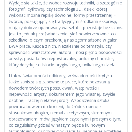
Wydaje się także, że wobec rozwoju techniki, a szczególnie
fotografii cyfrowej, czy technologii 3D, dzięki której
wykonać można replikę dowolnej formy przestrzennej –
twórca, posługujący się tradycyjnymi środkami ekspresji,
mający dobrze opanowany warsztat – pozostaje bez szans.
Jest to jednak przeświadczenie tyleż powierzchowne, co
szkodliwe, o czym przekonują nas zgormadzone w galerii
BWA prace. Każda z nich, niezależnie od tematyki, czy
sprawności warsztatowej autora – nosi piętno osobowości
artysty, posiada ów niepowtarzalny, unikalny charakter,
który decyduje o istocie oryginalnego, unikalnego dzieła.
I tak w świadomości odbiorcy, w świadomości krytyka
także zapiszą się zapewne te prace, które pozostaną
dowodem twórczych poszukiwań, wątpliwości i
niepewności artysty, dokumentem jego własnej, zwykle
osobnej i raczej niełatwej drogi. Współczesna sztuka
powraca bowiem do korzeni, do źródeł, operuje
stosunkowo ubogim, niemal ascetycznym, skromnym
obrazowaniem, mówi językiem czytelnym i prostym o tym,
co zagubiliśmy gdzieś w naszym pędzie ku nowym
technologiom, ku nowej cywilizacji, ku neonowej, krzykliwej