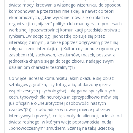
świata mody, kreowania własnego wizerunku, do sposobu
komponowania przestrzeni miejskiej, a nawet do teorii
ekonomicznych, gdzie wyraźnie mówi się o rolach w
organizacji, o „pijarze” polityka lub managera, o procesach
werbalnej i pozawerbalnej komunikacji przedsiębiorstwa z
rynkiem. „W socjologii jednostkę opisuje się przez
interakcję z innymi, a także poprzez odgrywaną przez nią
rolę na scenie interakcji. (…) Kultura dysponuje ogromnym
zasobem ról, zachowań, kostiumów, masek, postaw, a
jednostka chętnie sięga do tego zbioru, nadając swym
działaniom charakter teatralny.”(1)
Co więcej adresat komunikatu jakim okazuje się obraz
sztalugowy, grafika, czy fotografia, obdarzony (przez
współczesnych psychologów) całą gamą specyficznych
cech, typowych dla neurotyka (nieprzypadkowo mówi się
już oficjalnie o „neurotycznej osobowości naszych
czasów”(2)) – doświadcza w równej mierze potrzeby
intensywnych przeżyć, co tęsknoty do alienacji, ucieczki od
świata realnego, w którym wieje poprawnością, nudą i
„ponowoczesnym” smutkiem. Szansą na taką ucieczkę