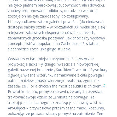
nie tylko piętnem barokowej „cudowności”, ale i dowcipu,
zabawy proponowanej odbiorcy, do udziału w której
zostaje on nie tyle zaproszony, co zobligowany.
Nieprzypadkowo zatem galerie i poważne (do niedawna)
dostojne salony sztuki – w początkach XXI wieku stają się
miejscem zabawnych eksperymentów, błazeńskich,
zabarwionych groteską poczynań, jak chociażby wystawy
konceptualistów, popularne na Zachodzie już w latach
siedemdziesiątych ubiegłego stulecia.
Wystarczy w tym miejscu przypomnieć artystyczne
prowokacje Jacka Tylickiego, właściciela Nowojorskiej
galerii, nazwanej ironicznie „Kurnikiem”, w której żywe kury
oglądają własne wizerunki, namalowane z całą powaga i
patosem dziewiętnastowiecznego realizmu, zgodnie z
2
zasadą, że „For a chicken the most beautiful is chicken”.
Powrót konceptu, pomysłu sprawia, że artystą przestaje
traktować swoje dzieło ze „śmiertelna powagą”, że
traktując siebie samego jak znaczący i zabawny w istocie
Art-Object – przywdziewa prześmieszne maski, kostiumy,
pokazując że posiada własny pomysł na zaistnienie. Ten