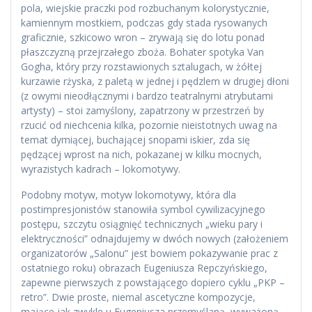
pola, wiejskie praczki pod rozbuchanym kolorystycznie,
kamiennym mostkiem, podczas gdy stada rysowanych
graficznie, szkicowo wron – zrywają się do lotu ponad
płaszczyzną przejrzałego zboża. Bohater spotyka Van
Gogha, który przy rozstawionych sztalugach, w żółtej
kurzawie rżyska, z paletą w jednej i pędzlem w drugiej dłoni
(z owymi nieodłącznymi i bardzo teatralnymi atrybutami
artysty) – stoi zamyślony, zapatrzony w przestrzeń by
rzucić od niechcenia kilka, pozornie nieistotnych uwag na
temat dymiącej, buchającej snopami iskier, zda się
pędzącej wprost na nich, pokazanej w kilku mocnych,
wyrazistych kadrach – lokomotywy.
Podobny motyw, motyw lokomotywy, która dla
postimpresjonistów stanowiła symbol cywilizacyjnego
postępu, szczytu osiągnięć technicznych „wieku pary i
elektryczności” odnajdujemy w dwóch nowych (założeniem
organizatorów „Salonu” jest bowiem pokazywanie prac z
ostatniego roku) obrazach Eugeniusza Repczyńskiego,
zapewne pierwszych z powstającego dopiero cyklu „PKP –
retro”. Dwie proste, niemal ascetyczne kompozycje,
mające jak zwykle u Eugeniusza przemyślaną, wyważoną