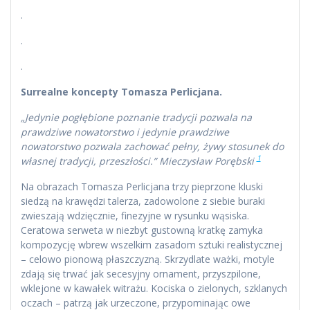
.
.
.
Surrealne koncepty Tomasza Perlicjana.
„Jedynie pogłębione poznanie tradycji pozwala na
prawdziwe nowatorstwo i jedynie prawdziwe
nowatorstwo pozwala zachować pełny, żywy stosunek do
1
własnej tradycji, przeszłości.” Mieczysław Porębski
Na obrazach Tomasza Perlicjana trzy pieprzone kluski
siedzą na krawędzi talerza, zadowolone z siebie buraki
zwieszają wdzięcznie, finezyjne w rysunku wąsiska.
Ceratowa serweta w niezbyt gustowną kratkę zamyka
kompozycję wbrew wszelkim zasadom sztuki realistycznej
– celowo pionową płaszczyzną. Skrzydlate ważki, motyle
zdają się trwać jak secesyjny ornament, przyszpilone,
wklejone w kawałek witrażu. Kociska o zielonych, szklanych
oczach – patrzą jak urzeczone, przypominając owe