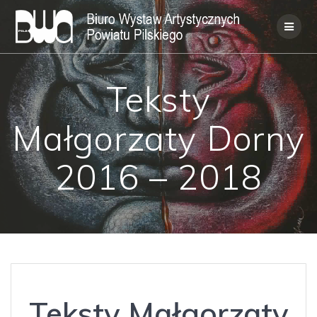
Skip
to
content
Teksty
Małgorzaty Dorny
2016 – 2018
Teksty Małgorzaty