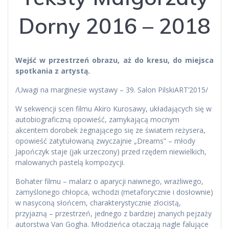
Dorny 2016 – 2018
Wejść w przestrzeń obrazu, aż do kresu, do miejsca
spotkania z artystą.
/Uwagi na marginesie wystawy – 39. Salon PilskiART’2015/
W sekwencji scen filmu Akiro Kurosawy, układających się w
autobiograficzną opowieść, zamykającą mocnym
akcentem dorobek żegnającego się ze światem reżysera,
opowieść zatytułowaną zwyczajnie „Dreams” – młody
Japończyk staje (jak urzeczony) przed rzędem niewielkich,
malowanych pastelą kompozycji.
Bohater filmu – malarz o aparycji naiwnego, wrażliwego,
zamyślonego chłopca, wchodzi (metaforycznie i dosłownie)
w nasyconą słońcem, charakterystycznie złocistą,
przyjazną – przestrzeń, jednego z bardziej znanych pejzaży
autorstwa Van Gogha. Młodzieńca otaczają nagle falujące