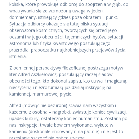
koliska, które prowokuje odbiorcę do spojrzenia w głąb, do
wpatrywania się ze wzmożoną uwagą w jeden,
domniemany, istniejący gdzieś poza obrazem – punkt.
Sytuacja odbiorcy okazuje się tutaj bliska sytuacji
obserwatora kosmicznych, tworzących się przed jego
oczami i w jego obecności, tajemniczych bytów, sytuacji
astronoma lub fizyka kwantowego poszukującego
praźródła, prapoczątku najdrobniejszych przejawów życia,
istnienia.
Z odmiennej perspektywy filozoficznej postrzega motyw
liter Alfred Aszkiełowicz, poszukujący raczej śladów
obecności tego, kto dokonał zapisu, kto utrwalił magiczną,
nieczytelną i niezrozumiałą już dzisiaj inskrypcję na
kamiennej, marmurowej płycie.
Alfred (mówiąc nie bez ironii) stawia nam wszystkim i
każdemu z osobna – nagrobki, zwiastuje koniec cywilizacji,
upadek kultury, ostateczny koniec humanizmu. Zostaną po
nas inskrypcje, trwałe bowiem wykonane, wykute w
kamieniu (doskonale imitowanym na płótnie) i nie jest to
przesłanie szczególnie optymistyczne.