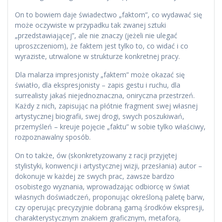
On to bowiem daje świadectwo „faktom”, co wydawać się
może oczywiste w przypadku tak zwanej sztuki
„przedstawiającej”, ale nie znaczy (jeżeli nie ulegać
uproszczeniom), że faktem jest tylko to, co widać i co
wyraziste, utrwalone w strukturze konkretnej pracy.
Dla malarza impresjonisty „faktem” może okazać się
światło, dla ekspresjonisty – zapis gestu i ruchu, dla
surrealisty jakaś niejednoznaczna, oniryczna przestrzeń.
Każdy z nich, zapisując na płótnie fragment swej własnej
artystycznej biografii, swej drogi, swych poszukiwań,
przemyśleń – kreuje pojęcie „faktu” w sobie tylko właściwy,
rozpoznawalny sposób.
On to także, ów (skonkretyzowany z racji przyjętej
stylistyki, konwencji i artystycznej wizji, przesłania) autor –
dokonuje w każdej ze swych prac, zawsze bardzo
osobistego wyznania, wprowadzając odbiorcę w świat
własnych doświadczeń, proponując określoną paletę barw,
czy operując precyzyjnie dobraną gamą środków ekspresji,
charakterystycznym znakiem graficznym, metaforą,