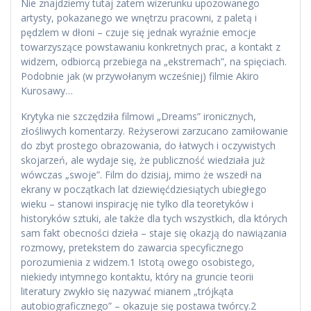
Nie znajdziemy tutaj zatem wizerunku upozowanego
artysty, pokazanego we wnętrzu pracowni, z paletą i
pędzlem w dłoni – czuje się jednak wyraźnie emocje
towarzyszące powstawaniu konkretnych prac, a kontakt z
widzem, odbiorcą przebiega na „ekstremach”, na spięciach.
Podobnie jak (w przywołanym wcześniej) filmie Akiro
Kurosawy…
Krytyka nie szczędziła filmowi „Dreams” ironicznych,
złośliwych komentarzy. Reżyserowi zarzucano zamiłowanie
do zbyt prostego obrazowania, do łatwych i oczywistych
skojarzeń, ale wydaje się, że publiczność wiedziała już
wówczas „swoje”. Film do dzisiaj, mimo że wszedł na
ekrany w początkach lat dziewięćdziesiątych ubiegłego
wieku – stanowi inspirację nie tylko dla teoretyków i
historyków sztuki, ale także dla tych wszystkich, dla których
sam fakt obecności dzieła – staje się okazją do nawiązania
rozmowy, pretekstem do zawarcia specyficznego
porozumienia z widzem.1 Istotą owego osobistego,
niekiedy intymnego kontaktu, który na gruncie teorii
literatury zwykło się nazywać mianem „trójkąta
autobiograficznego” – okazuje się postawa twórcy.2