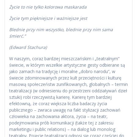
Życie to nie tylko kolorowa maskarada
Życie tym piękniejsze i ważniejsze jest
Blednie przy nim wszystko, blednie przy nim sama
śmierć.”
(Edward Stachura)
W naszym, coraz bardziej mieszczańskim i „teatralnym”
świecie, w którym wszelkie artystyczne gesty odbierane są
jako zamach na tradycję i moralne „dobro narodu”, w
świecie zdominowanych przez kult przeciętności i kulturę
masową społeczeństw zunifikowanych, globalnych – termin
teatralizacji (w odniesieniu do przestrzeni oddziaływań dzieł
sztuki) robi rzeczywistą karierę. Karierę tym bardziej
efektowną, że coraz większa liczba badaczy życia
publicznego – zwraca uwagę na fakt stylizacji zachowań
człowieka na zachowania aktora, życia – na teatr,
podejmowania prób komunikacji (także tej z zakresu
marketingu i public relations) – na dialog lub monolog
teatralny. Pojęcie teatralizacji odnosi się coraz częściej do