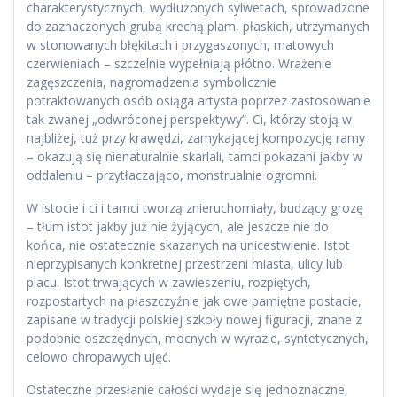
charakterystycznych, wydłużonych sylwetach, sprowadzone
do zaznaczonych grubą krechą plam, płaskich, utrzymanych
w stonowanych błękitach i przygaszonych, matowych
czerwieniach – szczelnie wypełniają płótno. Wrażenie
zagęszczenia, nagromadzenia symbolicznie
potraktowanych osób osiąga artysta poprzez zastosowanie
tak zwanej „odwróconej perspektywy”. Ci, którzy stoją w
najbliżej, tuż przy krawędzi, zamykającej kompozycję ramy
– okazują się nienaturalnie skarlali, tamci pokazani jakby w
oddaleniu – przytłaczająco, monstrualnie ogromni.
W istocie i ci i tamci tworzą znieruchomiały, budzący grozę
– tłum istot jakby już nie żyjących, ale jeszcze nie do
końca, nie ostatecznie skazanych na unicestwienie. Istot
nieprzypisanych konkretnej przestrzeni miasta, ulicy lub
placu. Istot trwających w zawieszeniu, rozpiętych,
rozpostartych na płaszczyźnie jak owe pamiętne postacie,
zapisane w tradycji polskiej szkoły nowej figuracji, znane z
podobnie oszczędnych, mocnych w wyrazie, syntetycznych,
celowo chropawych ujęć.
Ostateczne przesłanie całości wydaje się jednoznaczne,