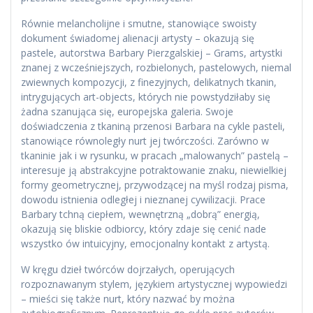
Równie melancholijne i smutne, stanowiące swoisty
dokument świadomej alienacji artysty – okazują się
pastele, autorstwa Barbary Pierzgalskiej – Grams, artystki
znanej z wcześniejszych, rozbielonych, pastelowych, niemal
zwiewnych kompozycji, z finezyjnych, delikatnych tkanin,
intrygujących art-objects, których nie powstydziłaby się
żadna szanująca się, europejska galeria. Swoje
doświadczenia z tkaniną przenosi Barbara na cykle pasteli,
stanowiące równoległy nurt jej twórczości. Zarówno w
tkaninie jak i w rysunku, w pracach „malowanych” pastelą –
interesuje ją abstrakcyjne potraktowanie znaku, niewielkiej
formy geometrycznej, przywodzącej na myśl rodzaj pisma,
dowodu istnienia odległej i nieznanej cywilizacji. Prace
Barbary tchną ciepłem, wewnętrzną „dobrą” energią,
okazują się bliskie odbiorcy, który zdaje się cenić nade
wszystko ów intuicyjny, emocjonalny kontakt z artystą.
W kręgu dzieł twórców dojrzałych, operujących
rozpoznawanym stylem, językiem artystycznej wypowiedzi
– mieści się także nurt, który nazwać by można