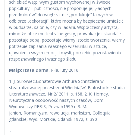
schlebiać wątpliwym gustom wychowanej w świecie
popkultury – publiczności, nie proponuje jej „ładnych
przedmiotów” do wnętrza, nie „produkuje” łatwych w
odbiorze „dekoracji”, które można by bezpiecznie umieścić
w buduarze, salonie, czy w jadalni. Współczesny artysta,
mimo że obce mu teatralne gesty, prowokacje i skandale –
pozostaje sobą, pozostaje wierny istocie tworzenia, wierny
potrzebie zapisania własnego wizerunku w sztuce,
ujawnienia swych emocji i myśli, potrzebie pozostawienia
rozpoznawalnego i ważnego śladu.
Małgorzata Dorna
, Piła, luty 2016
1. J. Surowiec,Bohaterowie Arthura Schnitzlera w
steatralizowanej przestrzeni Wiednia[w] Białostockie studia
Literaturoznawcze, Nr 2/ 2011, s. 168. 2. K. Horney,
Neurotyczna osobowość naszych czasów, Dom
Wydawniczy REBIS, Poznań1999 r. 3. M.
Janion, Romantyzm, rewolucja, marksizm, Colloquia
gdańskie, Wyd. Morskie, Gdańsk 1972, s. 390
.