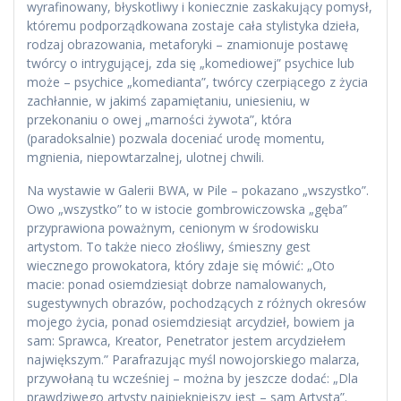
wyrafinowany, błyskotliwy i koniecznie zaskakujący pomysł,
któremu podporządkowana zostaje cała stylistyka dzieła,
rodzaj obrazowania, metaforyki – znamionuje postawę
twórcy o intrygującej, zda się „komediowej” psychice lub
może – psychice „komedianta”, twórcy czerpiącego z życia
zachłannie, w jakimś zapamiętaniu, uniesieniu, w
przekonaniu o owej „marności żywota”, która
(paradoksalnie) pozwala doceniać urodę momentu,
mgnienia, niepowtarzalnej, ulotnej chwili.
Na wystawie w Galerii BWA, w Pile – pokazano „wszystko”.
Owo „wszystko” to w istocie gombrowiczowska „gęba”
przyprawiona poważnym, cenionym w środowisku
artystom. To także nieco złośliwy, śmieszny gest
wiecznego prowokatora, który zdaje się mówić: „Oto
macie: ponad osiemdziesiąt dobrze namalowanych,
sugestywnych obrazów, pochodzących z różnych okresów
mojego życia, ponad osiemdziesiąt arcydzieł, bowiem ja
sam: Sprawca, Kreator, Penetrator jestem arcydziełem
największym.” Parafrazując myśl nowojorskiego malarza,
przywołaną tu wcześniej – można by jeszcze dodać: „Dla
prawdziwego artysty najpiękniejszy jest – sam Artysta”.