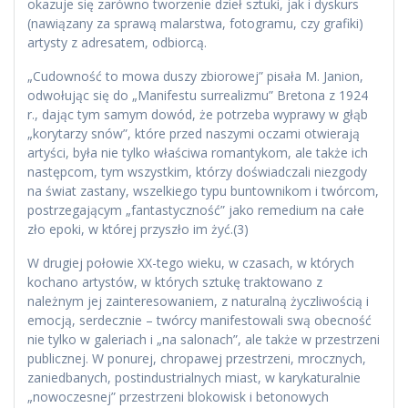
okazuje się zarówno tworzenie dzieł sztuki, jak i dyskurs
(nawiązany za sprawą malarstwa, fotogramu, czy grafiki)
artysty z adresatem, odbiorcą.
„Cudowność to mowa duszy zbiorowej” pisała M. Janion,
odwołując się do „Manifestu surrealizmu” Bretona z 1924
r., dając tym samym dowód, że potrzeba wyprawy w głąb
„korytarzy snów”, które przed naszymi oczami otwierają
artyści, była nie tylko właściwa romantykom, ale także ich
następcom, tym wszystkim, którzy doświadczali niezgody
na świat zastany, wszelkiego typu buntownikom i twórcom,
postrzegającym „fantastyczność” jako remedium na całe
zło epoki, w której przyszło im żyć.(3)
W drugiej połowie XX-tego wieku, w czasach, w których
kochano artystów, w których sztukę traktowano z
należnym jej zainteresowaniem, z naturalną życzliwością i
emocją, serdecznie – twórcy manifestowali swą obecność
nie tylko w galeriach i „na salonach”, ale także w przestrzeni
publicznej. W ponurej, chropawej przestrzeni, mrocznych,
zaniedbanych, postindustrialnych miast, w karykaturalnie
„nowoczesnej” przestrzeni blokowisk i betonowych