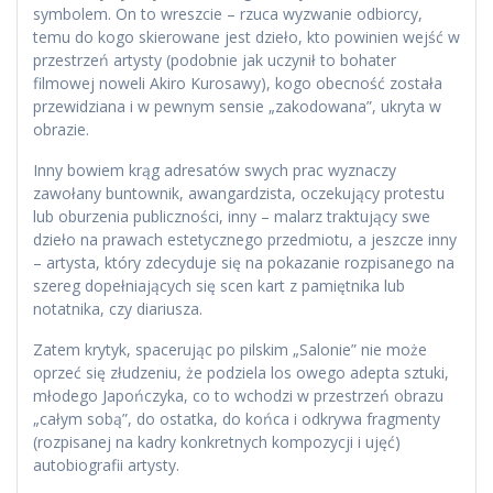
symbolem. On to wreszcie – rzuca wyzwanie odbiorcy,
temu do kogo skierowane jest dzieło, kto powinien wejść w
przestrzeń artysty (podobnie jak uczynił to bohater
filmowej noweli Akiro Kurosawy), kogo obecność została
przewidziana i w pewnym sensie „zakodowana”, ukryta w
obrazie.
Inny bowiem krąg adresatów swych prac wyznaczy
zawołany buntownik, awangardzista, oczekujący protestu
lub oburzenia publiczności, inny – malarz traktujący swe
dzieło na prawach estetycznego przedmiotu, a jeszcze inny
– artysta, który zdecyduje się na pokazanie rozpisanego na
szereg dopełniających się scen kart z pamiętnika lub
notatnika, czy diariusza.
Zatem krytyk, spacerując po pilskim „Salonie” nie może
oprzeć się złudzeniu, że podziela los owego adepta sztuki,
młodego Japończyka, co to wchodzi w przestrzeń obrazu
„całym sobą”, do ostatka, do końca i odkrywa fragmenty
(rozpisanej na kadry konkretnych kompozycji i ujęć)
autobiografii artysty.