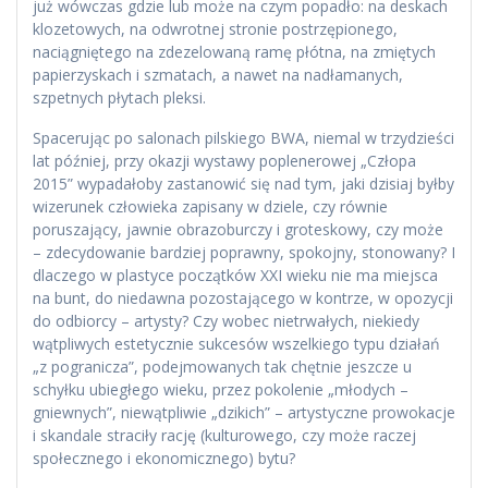
już wówczas gdzie lub może na czym popadło: na deskach
klozetowych, na odwrotnej stronie postrzępionego,
naciągniętego na zdezelowaną ramę płótna, na zmiętych
papierzyskach i szmatach, a nawet na nadłamanych,
szpetnych płytach pleksi.
Spacerując po salonach pilskiego BWA, niemal w trzydzieści
lat później, przy okazji wystawy poplenerowej „Człopa
2015” wypadałoby zastanowić się nad tym, jaki dzisiaj byłby
wizerunek człowieka zapisany w dziele, czy równie
poruszający, jawnie obrazoburczy i groteskowy, czy może
– zdecydowanie bardziej poprawny, spokojny, stonowany? I
dlaczego w plastyce początków XXI wieku nie ma miejsca
na bunt, do niedawna pozostającego w kontrze, w opozycji
do odbiorcy – artysty? Czy wobec nietrwałych, niekiedy
wątpliwych estetycznie sukcesów wszelkiego typu działań
„z pogranicza”, podejmowanych tak chętnie jeszcze u
schyłku ubiegłego wieku, przez pokolenie „młodych –
gniewnych”, niewątpliwie „dzikich” – artystyczne prowokacje
i skandale straciły rację (kulturowego, czy może raczej
społecznego i ekonomicznego) bytu?