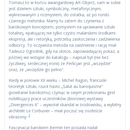
Tomasz to w końcu awangardowy Art-Object, sam w sobie
jest dziełem sztuki, symboliczny, metaforycznym,
wykreowanym z rozmysłem, do ostatka, aż po rondo
czarnego melonika. Mamy tu zatem do czynienia z
barokowym konceptem, pomysłem na uprawianie sztuki
totalnej, epatującej nie tylko czysto malarskimi środkami
ekspresji, ale i retoryką, potrzebą zaskoczenia i zadziwienia
odbiorcy. To oczywista metoda na zaistnienie i rację miał
Tadeusz Ogrodnik, gdy na ulotce, zapowiadającej pokaz, a
później we wstępie do katalogu – napisał był (nie bez
życzliwej, serdecznej ironii) że Perlicjan jest „wszędzie”
oraz, że „wszędzie go pełno”.
Kiedy w połowie XX wieku – Michel Ragon, francuski
teoretyk sztuki, rzucił hasło „Salut au baroquisme”
(powitanie barokizmu) czyniąc w swym przekonaniu gest
nobilitujący prace uczestników zbiorowej wystawy
„Divergences 6” – wywołał skandal w środowisku, a wybitny
architekt Le Corbusier – miał poczuć się osobiście
3
obrażony.
Fascynacja barokiem (termin ten posiada nadal