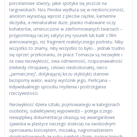
porcelanowe stwory, jakie spotyka się jeszcze na
targowiskach. Nos Pinokia wydłuża się w nieskończoność,
aniołom wyrastają wprost z pleców ciężkie, kamienne
skrzydła, a nienaturalnie duże, płasko malowane oczy
bohaterów, umieszczone w zdeformowanych twarzach –
przypominają raczej satyryczny rysunek lub kadr z film
animowanego, niż fragment realistycznego portretu. Niby
wszystko to znamy, niby wszystko to było… Jednak trudno
się oprzeć przekonaniu, że prace Tomasza są niezwykłe i
że owa niezwykłość, owa odmienność, rozpoznawalność
(niekiedy chropawej, celowo niedoskonałej, nieco
„jarmarcznej”, dotykającej kiczu stylistyki) stanowi
bezsporny walor, ważny wyróżnik jego, Perlicjana –
indywidualnego sposobu myślenia i postrzegania
rzeczywistości.
Niezwykłość dzieła sztuki, pojmowanego w kategoriach
osobistej, subiektywnej wypowiedzi – polega (czego
niewątpliwą dokumentacja okazują się awangardowe
zjawiska w plastyce naszego stulecia) na swobodnym
operowaniu konceptem, mozaiką, nagromadzeniem
skontrastowanych ze sobą symboli i form, naznaczonych