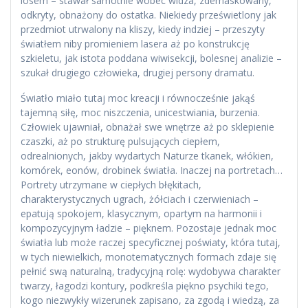
losem – stawał samotnie wobec widza, zdemaskowany,
odkryty, obnażony do ostatka. Niekiedy prześwietlony jak
przedmiot utrwalony na kliszy, kiedy indziej – przeszyty
światłem niby promieniem lasera aż po konstrukcję
szkieletu, jak istota poddana wiwisekcji, bolesnej analizie –
szukał drugiego człowieka, drugiej persony dramatu.
Światło miało tutaj moc kreacji i równocześnie jakąś
tajemną siłę, moc niszczenia, unicestwiania, burzenia.
Człowiek ujawniał, obnażał swe wnętrze aż po sklepienie
czaszki, aż po strukturę pulsujących ciepłem,
odrealnionych, jakby wydartych Naturze tkanek, włókien,
komórek, eonów, drobinek światła. Inaczej na portretach…
Portrety utrzymane w ciepłych błękitach,
charakterystycznych ugrach, żółciach i czerwieniach –
epatują spokojem, klasycznym, opartym na harmonii i
kompozycyjnym ładzie – pięknem. Pozostaje jednak moc
światła lub może raczej specyficznej poświaty, która tutaj,
w tych niewielkich, monotematycznych formach zdaje się
pełnić swą naturalną, tradycyjną rolę: wydobywa charakter
twarzy, łagodzi kontury, podkreśla piękno psychiki tego,
kogo niezwykły wizerunek zapisano, za zgodą i wiedzą, za