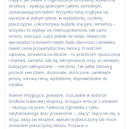
strukturę – epatują spokojem i jakimś surrealnym,
zastanawiającym ładem. Wszystko tutaj rozgrywa się
wyraźnie w jednym planie, w wydzielonej, osobnej
płaszczyźnie. Lokomotywa, budynki stacyjne, semafory –
wszystko to wydaje się równouprawnione, tak samo
istotne, znaczące. Ludzi jednak nie widać. Malarz nie
wprowadza tu bowiem nawet śladu obecności człowieka,
nawet cienia pozaartystycznej narracji. Przestrzeń
zapisana, utrwalona na obrazie – to przestrzeń opuszczona
i martwa, zamarła, zda się zatrzymana w ciszy, w celowym,
budzącym zakłopotanie – milczeniu. Tak jakby Demiurg
porzucił swe dzieło, doskonałe, skończone, zamknięte
prostą, surową ramą, wydzielone, dopowiedziane do
ostatka.
Równie intrygujące, poważne, oszczędne w doborze
środków malarskiej ekspresji, dozujące emocje z umiarem
– okazują się prace Tadeusza Ogrodnika z cyklu,
zatytułowanego dość przewrotnie – „Idący”. Idący nie idą, a
stoją, zdają się wtopieni, wpisani w płaszczyznę lub może
zniewoleni płaszczyzną obrazu. Postacie o