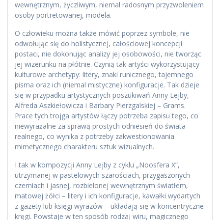
wewnętrznym, życzliwym, niemal radosnym przyzwoleniem
osoby portretowanej, modela.
O człowieku można także mówić poprzez symbole, nie
odwołując się do holistycznej, całościowej koncepcji
postaci, nie dokonując analizy jej osobowości, nie tworząc
jej wizerunku na płótnie. Czynią tak artyści wykorzystujący
kulturowe archetypy: litery, znaki runicznego, tajemnego
pisma oraz ich (niemal mistyczne) konfiguracje. Tak dzieje
się w przypadku artystycznych poszukiwań Anny Lejby,
Alfreda Aszkiełowicza i Barbary Pierzgalskiej – Grams.
Prace tych trojga artystów łączy potrzeba zapisu tego, co
niewyrażalne za sprawą prostych odniesień do świata
realnego, co wynika z potrzeby zakwestionowania
mimetycznego charakteru sztuk wizualnych.
I tak w kompozycji Anny Lejby z cyklu „Noosfera X”,
utrzymanej w pastelowych szarościach, przygaszonych
czerniach i jasnej, rozbielonej wewnętrznym światłem,
matowej żółci – litery i ich konfiguracje, kawałki wydartych
z gazety lub księgi wyrazów – układają się w koncentryczne
kręgi. Powstaje w ten sposób rodzaj wiru, magicznego