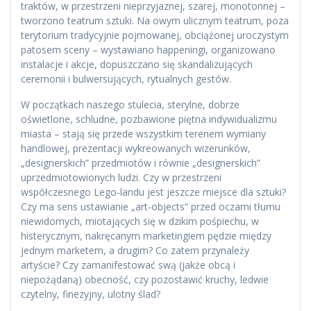
traktów, w przestrzeni nieprzyjaznej, szarej, monotonnej –
tworzono teatrum sztuki. Na owym ulicznym teatrum, poza
terytorium tradycyjnie pojmowanej, obciążonej uroczystym
patosem sceny – wystawiano happeningi, organizowano
instalacje i akcje, dopuszczano się skandalizujących
ceremonii i bulwersujących, rytualnych gestów.
W początkach naszego stulecia, sterylne, dobrze
oświetlone, schludne, pozbawione piętna indywidualizmu
miasta – stają się przede wszystkim terenem wymiany
handlowej, prezentacji wykreowanych wizerunków,
„designerskich” przedmiotów i równie „designerskich”
uprzedmiotowionych ludzi. Czy w przestrzeni
współczesnego Lego-landu jest jeszcze miejsce dla sztuki?
Czy ma sens ustawianie „art-objects” przed oczami tłumu
niewidomych, miotających się w dzikim pośpiechu, w
histerycznym, nakręcanym marketingiem pędzie między
jednym marketem, a drugim? Co zatem przynależy
artyście? Czy zamanifestować swą (jakże obcą i
niepożądaną) obecność, czy pozostawić kruchy, ledwie
czytelny, finezyjny, ulotny ślad?