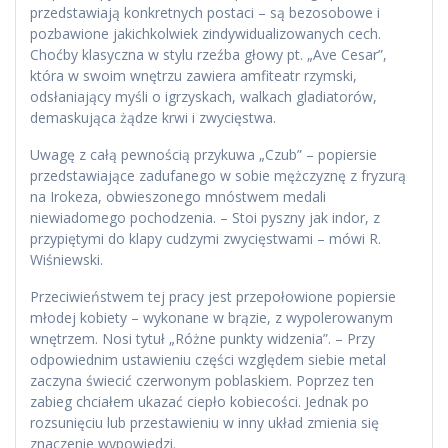
przedstawiają konkretnych postaci – są bezosobowe i
pozbawione jakichkolwiek zindywidualizowanych cech.
Choćby klasyczna w stylu rzeźba głowy pt. „Ave Cesar”,
która w swoim wnętrzu zawiera amfiteatr rzymski,
odsłaniający myśli o igrzyskach, walkach gladiatorów,
demaskująca żądze krwi i zwycięstwa.
Uwagę z całą pewnością przykuwa „Czub” – popiersie
przedstawiające zadufanego w sobie mężczyznę z fryzurą
na Irokeza, obwieszonego mnóstwem medali
niewiadomego pochodzenia. – Stoi pyszny jak indor, z
przypiętymi do klapy cudzymi zwycięstwami – mówi R.
Wiśniewski.
Przeciwieństwem tej pracy jest przepołowione popiersie
młodej kobiety – wykonane w brązie, z wypolerowanym
wnętrzem. Nosi tytuł „Różne punkty widzenia”. – Przy
odpowiednim ustawieniu części względem siebie metal
zaczyna świecić czerwonym poblaskiem. Poprzez ten
zabieg chciałem ukazać ciepło kobiecości. Jednak po
rozsunięciu lub przestawieniu w inny układ zmienia się
znaczenie wypowiedzi.