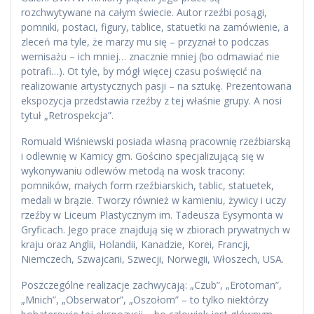
rozchwytywane na całym świecie. Autor rzeźbi posągi,
pomniki, postaci, figury, tablice, statuetki na zamówienie, a
zleceń ma tyle, że marzy mu się – przyznał to podczas
wernisażu – ich mniej… znacznie mniej (bo odmawiać nie
potrafi…). Ot tyle, by mógł więcej czasu poświęcić na
realizowanie artystycznych pasji – na sztukę. Prezentowana
ekspozycja przedstawia rzeźby z tej właśnie grupy. A nosi
tytuł „Retrospekcja”.
Romuald Wiśniewski posiada własną pracownię rzeźbiarską
i odlewnię w Kamicy gm. Gościno specjalizującą się w
wykonywaniu odlewów metodą na wosk tracony:
pomników, małych form rzeźbiarskich, tablic, statuetek,
medali w brązie. Tworzy również w kamieniu, żywicy i uczy
rzeźby w Liceum Plastycznym im. Tadeusza Eysymonta w
Gryficach. Jego prace znajdują się w zbiorach prywatnych w
kraju oraz Anglii, Holandii, Kanadzie, Korei, Francji,
Niemczech, Szwajcarii, Szwecji, Norwegii, Włoszech, USA.
Poszczególne realizacje zachwycają: „Czub”, „Erotoman”,
„Mnich”, „Obserwator”, „Oszołom” – to tylko niektórzy