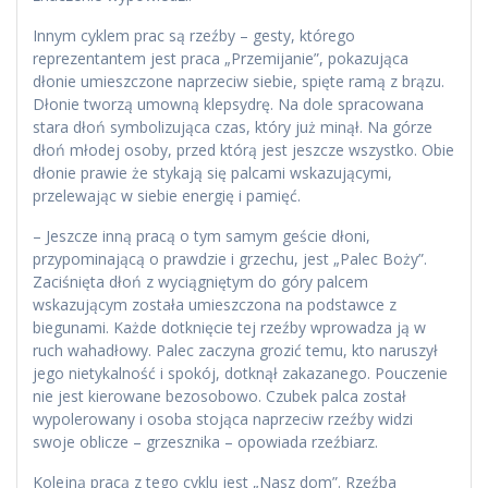
Innym cyklem prac są rzeźby – gesty, którego
reprezentantem jest praca „Przemijanie”, pokazująca
dłonie umieszczone naprzeciw siebie, spięte ramą z brązu.
Dłonie tworzą umowną klepsydrę. Na dole spracowana
stara dłoń symbolizująca czas, który już minął. Na górze
dłoń młodej osoby, przed którą jest jeszcze wszystko. Obie
dłonie prawie że stykają się palcami wskazującymi,
przelewając w siebie energię i pamięć.
– Jeszcze inną pracą o tym samym geście dłoni,
przypominającą o prawdzie i grzechu, jest „Palec Boży”.
Zaciśnięta dłoń z wyciągniętym do góry palcem
wskazującym została umieszczona na podstawce z
biegunami. Każde dotknięcie tej rzeźby wprowadza ją w
ruch wahadłowy. Palec zaczyna grozić temu, kto naruszył
jego nietykalność i spokój, dotknął zakazanego. Pouczenie
nie jest kierowane bezosobowo. Czubek palca został
wypolerowany i osoba stojąca naprzeciw rzeźby widzi
swoje oblicze – grzesznika – opowiada rzeźbiarz.
Kolejną pracą z tego cyklu jest „Nasz dom”. Rzeźba