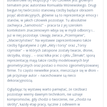
bohaterowie tej ekspozycji – bo człowiek jest głównym
tematem prac autorstwa Romualda Wiśniewskiego. Drugi
biegun tej twórczości stanowią rzeźby będące obrazem
pojęć abstrakcyjnych, głównie są to reprezentacje emocji i
stanów, w jakich człowiek pozostaje. Tu absolutnie
zachwyca „Samotność” – praca ta z jej szerokim
kontekstem znaczeniowym wbija się w myśli odbiorcy i…
już w niej pozostaje. Uwagę zwraca „Przemijanie”,
„Macierzyństwo”. Na wystawie zaprezentowano także
rzeźby figuratywne z cykli „Akty i torsy” oraz „Torsy
rzymskie” – w których zatopione zostały twarze, dłonie,
skrzydła, stopy… – oraz kilka prac z cyklu „Ślimaki”; sporą
reprezentację mają także rzeźby modelowanych brył
geometrycznych oraz postaci o mocno zgeometryzowanej
firmie. To często niewielkie prace, mieszczące się w dłoni –
jak przyznaje autor – nacechowane są nieco
dekoracyjnością.
Oglądając tę wystawę warto pamiętać, że rzeźbiarz
pozostaje wierny dawnym technikom, nie uznaje
kompromisów, gdy chodzi o tworzenie, nie „chodzi na
skróty”, każdy etap pracy, łącznie z odlewem w