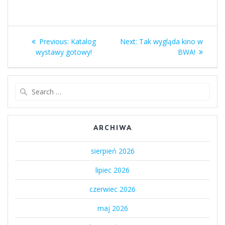
Nawigacja
Previous
Next
Previous:
Katalog
Next:
Tak wygląda kino w
wpisu
post:
post:
wystawy gotowy!
BWA!
Search
for:
ARCHIWA
sierpień 2026
lipiec 2026
czerwiec 2026
maj 2026