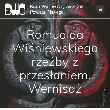
Skip
to
content
Romualda
Wiśniewskiego
rzeźby z
przesłaniem.
Wernisaż