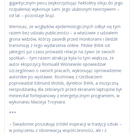
gigantycznym piecu (wykorzystując hektolitry oleju do jego
rozpalenia) wykonuje sam. Jego ulubionym tworzywem –
od lat – pozostaje brąz.
Wernisaż, ze względów epidemiologicznych odbył się tym
razem bez udziału publiczności – a właściwie z udziałem
grona widzów, którzy zasiedli przed monitorami i śledzili
transmisję z tego wydarzenia online. Pilskie BWA od
jakiegoś już czasu prowadzi relacje na żywo ze swoich
spotkań – tym razem atrakcja była to tym większa, że
autor ekspozycji Romuald Wiśniewski opowiedział
szczegółowo o swoich pracach, wykonując oprowadzenie
autorskie po wystawie. Rozmowę z rzeźbiarzem
poprowadził Edmund Wolski, dyrektor BWA, a muzyczną
niespodzianką dla zebranych przed ekranami laptopów był
minirecital fortepianowy z energetycznym programem, w
wykonaniu Macieja Trojniara.
***
– Świadomie poszukuję źródeł inspiracji w tradycji sztuki –
w połączeniu z obserwacją współczesności, ale i z