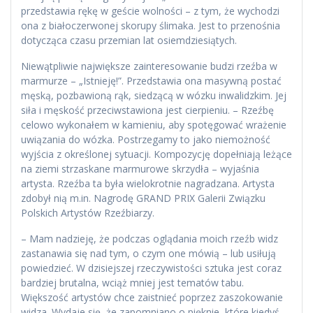
przedstawia rękę w geście wolności – z tym, że wychodzi
ona z białoczerwonej skorupy ślimaka. Jest to przenośnia
dotycząca czasu przemian lat osiemdziesiątych.
Niewątpliwie największe zainteresowanie budzi rzeźba w
marmurze – „Istnieję!”. Przedstawia ona masywną postać
męską, pozbawioną rąk, siedzącą w wózku inwalidzkim. Jej
siła i męskość przeciwstawiona jest cierpieniu. – Rzeźbę
celowo wykonałem w kamieniu, aby spotęgować wrażenie
uwiązania do wózka. Postrzegamy to jako niemożność
wyjścia z określonej sytuacji. Kompozycję dopełniają leżące
na ziemi strzaskane marmurowe skrzydła – wyjaśnia
artysta. Rzeźba ta była wielokrotnie nagradzana. Artysta
zdobył nią m.in. Nagrodę GRAND PRIX Galerii Związku
Polskich Artystów Rzeźbiarzy.
– Mam nadzieję, że podczas oglądania moich rzeźb widz
zastanawia się nad tym, o czym one mówią – lub usiłują
powiedzieć. W dzisiejszej rzeczywistości sztuka jest coraz
bardziej brutalna, wciąż mniej jest tematów tabu.
Większość artystów chce zaistnieć poprzez zaszokowanie
widza. Wydaje się, że zapomniano o pięknie, które kiedyś