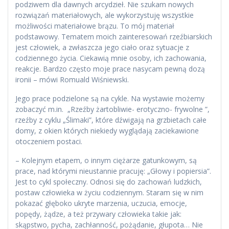
podziwem dla dawnych arcydzieł. Nie szukam nowych
rozwiązań materiałowych, ale wykorzystuję wszystkie
możliwości materiałowe brązu. To mój materiał
podstawowy. Tematem moich zainteresowań rzeźbiarskich
jest człowiek, a zwłaszcza jego ciało oraz sytuacje z
codziennego życia. Ciekawią mnie osoby, ich zachowania,
reakcje. Bardzo często moje prace nasycam pewną dozą
ironii – mówi Romuald Wiśniewski.
Jego prace podzielone są na cykle. Na wystawie możemy
zobaczyć m.in. „Rzeźby żartobliwie- erotyczno- frywolne ”,
rzeźby z cyklu „Ślimaki”, które dźwigają na grzbietach całe
domy, z okien których niekiedy wyglądają zaciekawione
otoczeniem postaci.
– Kolejnym etapem, o innym ciężarze gatunkowym, są
prace, nad którymi nieustannie pracuję: „Głowy i popiersia”.
Jest to cykl społeczny. Odnosi się do zachowań ludzkich,
postaw człowieka w życiu codziennym. Staram się w nim
pokazać głęboko ukryte marzenia, uczucia, emocje,
popędy, żądze, a też przywary człowieka takie jak:
skąpstwo, pycha, zachłanność, pożądanie, głupota… Nie