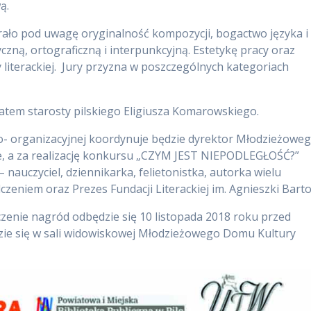
ą.
brało pod uwagę oryginalność kompozycji, bogactwo języka i
czną, ortograficzną i interpunkcyjną. Estetykę pracy oraz
 literackiej. Jury przyzna w poszczególnych kategoriach
tem starosty pilskiego Eligiusza Komarowskiego.
o- organizacyjnej koordynuje będzie dyrektor Młodzieżowe
ke, a za realizację konkursu „CZYM JEST NIEPODLEGŁOŚĆ?”
nauczyciel, dziennikarka, felietonistka, autorka wielu
dczeniem oraz Prezes Fundacji Literackiej im. Agnieszki Barto
enie nagród odbędzie się 10 listopada 2018 roku przed
zie się w sali widowiskowej Młodzieżowego Domu Kultury