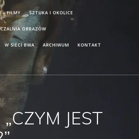
 – FILMY
SZTUKA I OKOLICE
CZALNIA OBRAZÓW
W SIECI BWA
ARCHIWUM
KONTAKT
ki „CZYM JEST
?”