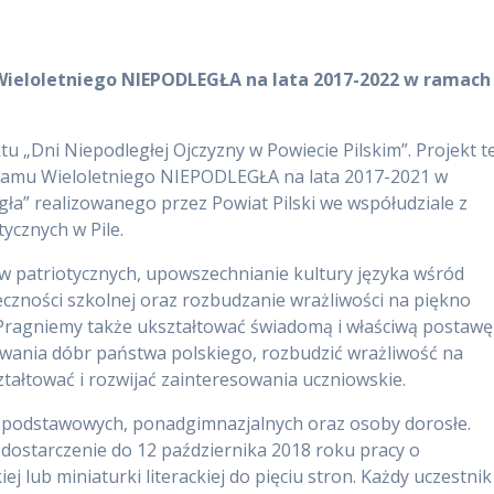
ieloletniego NIEPODLEGŁA na lata 2017-2022 w ramach
u „Dni Niepodległej Ojczyzny w Powiecie Pilskim”. Projekt t
ramu Wieloletniego NIEPODLEGŁA na lata 2017-2021 w
a” realizowanego przez Powiat Pilski we współudziale z
ycznych w Pile.
w patriotycznych, upowszechnianie kultury języka wśród
eczności szkolnej oraz rozbudzanie wrażliwości na piękno
 Pragniemy także ukształtować świadomą i właściwą postawę
wania dóbr państwa polskiego, rozbudzić wrażliwość na
tałtować i rozwijać zainteresowania uczniowskie.
 podstawowych, ponadgimnazjalnych oraz osoby dorosłe.
dostarczenie do 12 października 2018 roku pracy o
ej lub miniaturki literackiej do pięciu stron. Każdy uczestnik