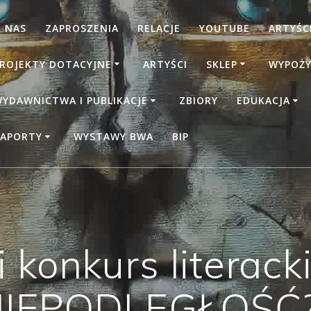
 NAS
ZAPROSZENIA
RELACJE
YOUTUBE
ARTYŚCI
ROJEKTY DOTACYJNE
ARTYŚCI
SKLEP
WYPOŻY
YDAWNICTWA I PUBLIKACJE
ZBIORY
EDUKACJA
APORTY
WYSTAWY BWA
BIP
 konkurs literac
IEPODLEGŁOŚĆ