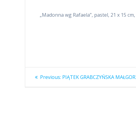
„Madonna wg Rafaela”, pastel, 21 x 15 cm, 
Nawigacja
Previous
Previous:
PIĄTEK GRABCZYŃSKA MAŁGO
post:
wpisu