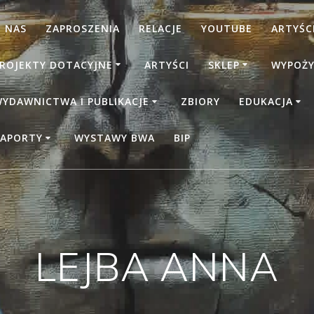
 NAS
ZAPROSZENIA
RELACJE
YOUTUBE
ARTYŚCI
ROJEKTY DOTACYJNE
ARTYŚCI
SKLEP
WYPOŻY
YDAWNICTWA I PUBLIKACJE
ZBIORY
EDUKACJA
APORTY
WYSTAWY BWA
BIP
LEJBA ANNA