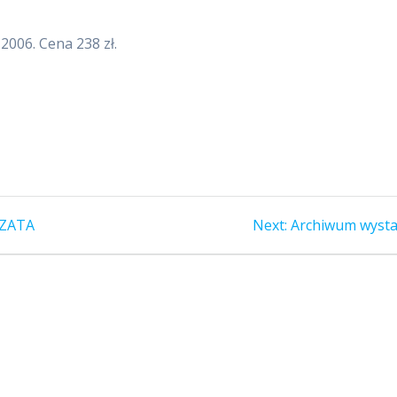
2006. Cena 238 zł.
Next
RZATA
Next:
Archiwum wyst
post: