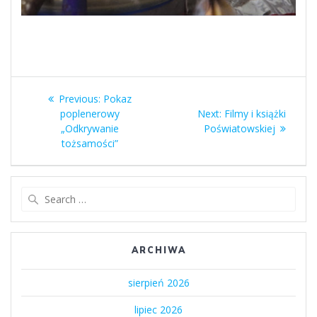
Nawigacja
Previous
Previous:
Pokaz
wpisu
post:
Next
poplenerowy
Next:
Filmy i książki
post:
„Odkrywanie
Poświatowskiej
tożsamości”
Search
for:
ARCHIWA
sierpień 2026
lipiec 2026