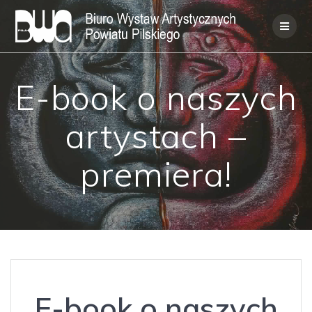
Skip
to
content
E-book o naszych
artystach –
premiera!
E-book o naszych