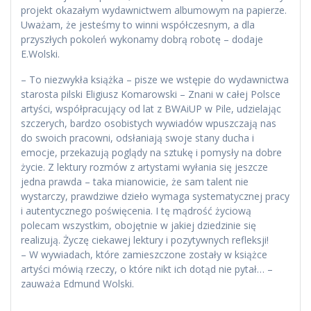
projekt okazałym wydawnictwem albumowym na papierze.
Uważam, że jesteśmy to winni współczesnym, a dla
przyszłych pokoleń wykonamy dobrą robotę – dodaje
E.Wolski.
– To niezwykła książka – pisze we wstępie do wydawnictwa
starosta pilski Eligiusz Komarowski – Znani w całej Polsce
artyści, współpracujący od lat z BWAiUP w Pile, udzielając
szczerych, bardzo osobistych wywiadów wpuszczają nas
do swoich pracowni, odsłaniają swoje stany ducha i
emocje, przekazują poglądy na sztukę i pomysły na dobre
życie. Z lektury rozmów z artystami wyłania się jeszcze
jedna prawda – taka mianowicie, że sam talent nie
wystarczy, prawdziwe dzieło wymaga systematycznej pracy
i autentycznego poświęcenia. I tę mądrość życiową
polecam wszystkim, obojętnie w jakiej dziedzinie się
realizują. Życzę ciekawej lektury i pozytywnych refleksji!
– W wywiadach, które zamieszczone zostały w książce
artyści mówią rzeczy, o które nikt ich dotąd nie pytał… –
zauważa Edmund Wolski.