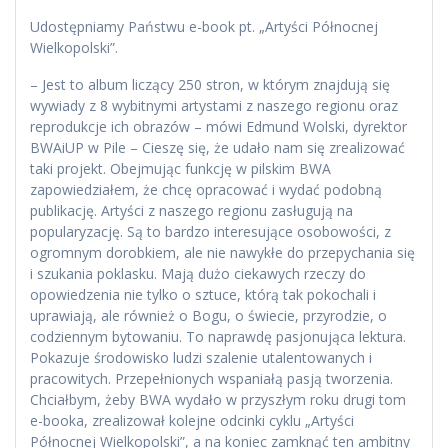
Udostępniamy Państwu e-book pt. „Artyści Północnej
Wielkopolski”.
– Jest to album liczący 250 stron, w którym znajdują się
wywiady z 8 wybitnymi artystami z naszego regionu oraz
reprodukcje ich obrazów – mówi Edmund Wolski, dyrektor
BWAiUP w Pile – Cieszę się, że udało nam się zrealizować
taki projekt. Obejmując funkcję w pilskim BWA
zapowiedziałem, że chcę opracować i wydać podobną
publikację. Artyści z naszego regionu zasługują na
popularyzację. Są to bardzo interesujące osobowości, z
ogromnym dorobkiem, ale nie nawykłe do przepychania się
i szukania poklasku. Mają dużo ciekawych rzeczy do
opowiedzenia nie tylko o sztuce, którą tak pokochali i
uprawiają, ale również o Bogu, o świecie, przyrodzie, o
codziennym bytowaniu. To naprawdę pasjonująca lektura.
Pokazuje środowisko ludzi szalenie utalentowanych i
pracowitych. Przepełnionych wspaniałą pasją tworzenia.
Chciałbym, żeby BWA wydało w przyszłym roku drugi tom
e-booka, zrealizował kolejne odcinki cyklu „Artyści
Północnej Wielkopolski”, a na koniec zamknąć ten ambitny