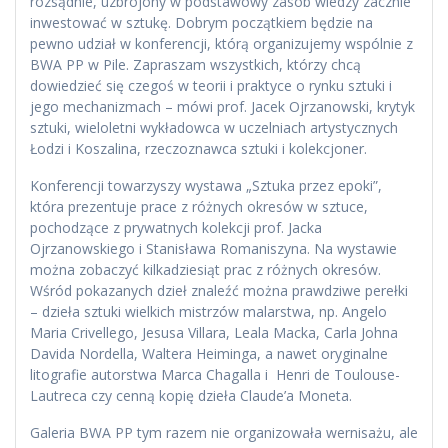
rozsądnie, uzbrojony w podstawowy zasób wiedzy zacznie
inwestować w sztukę. Dobrym początkiem będzie na
pewno udział w konferencji, którą organizujemy wspólnie z
BWA PP w Pile. Zapraszam wszystkich, którzy chcą
dowiedzieć się czegoś w teorii i praktyce o rynku sztuki i
jego mechanizmach – mówi prof. Jacek Ojrzanowski, krytyk
sztuki, wieloletni wykładowca w uczelniach artystycznych
Łodzi i Koszalina, rzeczoznawca sztuki i kolekcjoner.
Konferencji towarzyszy wystawa „Sztuka przez epoki”,
która prezentuje prace z różnych okresów w sztuce,
pochodzące z prywatnych kolekcji prof. Jacka
Ojrzanowskiego i Stanisława Romaniszyna. Na wystawie
można zobaczyć kilkadziesiąt prac z różnych okresów.
Wśród pokazanych dzieł znaleźć można prawdziwe perełki
– dzieła sztuki wielkich mistrzów malarstwa, np. Angelo
Maria Crivellego, Jesusa Villara, Leala Macka, Carla Johna
Davida Nordella, Waltera Heiminga, a nawet oryginalne
litografie autorstwa Marca Chagalla i Henri de Toulouse-
Lautreca czy cenną kopię dzieła Claude’a Moneta.
Galeria BWA PP tym razem nie organizowała wernisażu, ale