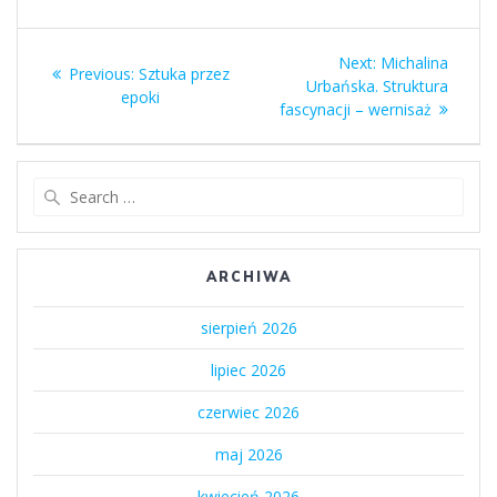
Nawigacja
Next
Next:
Michalina
Previous
Previous:
Sztuka przez
wpisu
post:
Urbańska. Struktura
post:
epoki
fascynacji – wernisaż
Search
for:
ARCHIWA
sierpień 2026
lipiec 2026
czerwiec 2026
maj 2026
kwiecień 2026