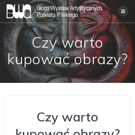
Skip
to
content
Czy warto
kupować obrazy?
Czy warto
kupować obrazy?