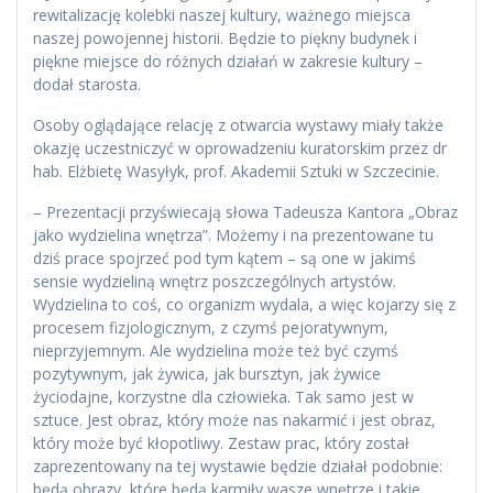
rewitalizację kolebki naszej kultury, ważnego miejsca
naszej powojennej historii. Będzie to piękny budynek i
piękne miejsce do różnych działań w zakresie kultury –
dodał starosta.
Osoby oglądające relację z otwarcia wystawy miały także
okazję uczestniczyć w oprowadzeniu kuratorskim przez dr
hab. Elżbietę Wasyłyk, prof. Akademii Sztuki w Szczecinie.
– Prezentacji przyświecają słowa Tadeusza Kantora „Obraz
jako wydzielina wnętrza”. Możemy i na prezentowane tu
dziś prace spojrzeć pod tym kątem – są one w jakimś
sensie wydzieliną wnętrz poszczególnych artystów.
Wydzielina to coś, co organizm wydala, a więc kojarzy się z
procesem fizjologicznym, z czymś pejoratywnym,
nieprzyjemnym. Ale wydzielina może też być czymś
pozytywnym, jak żywica, jak bursztyn, jak żywice
życiodajne, korzystne dla człowieka. Tak samo jest w
sztuce. Jest obraz, który może nas nakarmić i jest obraz,
który może być kłopotliwy. Zestaw prac, który został
zaprezentowany na tej wystawie będzie działał podobnie:
będą obrazy, które będą karmiły wasze wnętrze i takie,