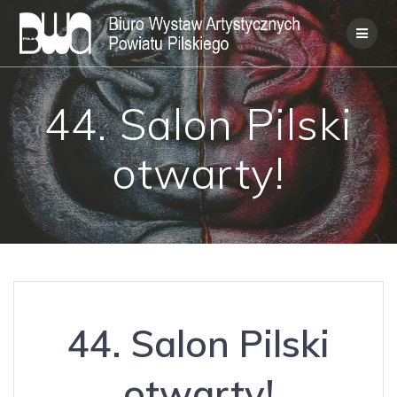
Skip
to
content
44. Salon Pilski
otwarty!
44. Salon Pilski
otwarty!