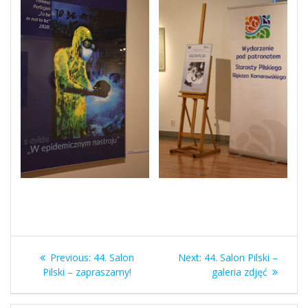
Nawigacja
Previous
Next
Previous:
44. Salon
Next:
44. Salon Pilski –
wpisu
post:
post:
Pilski – zapraszamy!
galeria zdjęć