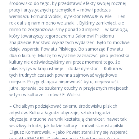
środowisko do tego, by przedstawić efekty swojej rocznej
pracy i artystycznych przemyśleń – mówił podczas
wernisażu Edmund Wolski, dyrektor BWAiUP w Pile. – Ten
rok dał się nam mocno we znaki… Byliśmy zamknięci, ale
mimo to zorganizowaliśmy ponad 30 imprez – w katalogu,
który towarzyszy tegorocznemu Salonowi Pilskiemu
znajdziecie Państwo wykaz tych wydarzeń. Było to możliwe
dzięki wsparciu Powiatu Pilskiego. Bo samorząd Powiatu
dba o kulturę. Muszę to wyraźnie zaznaczyć: jako jednostka
kultury nie doświadczyliśmy ani przez moment tego, że
jakiś kryzys w kraju istnieje – dodał dyrektor. – Kultura w
tych trudnych czasach powinna zajmować wyjątkowe
miejsce. Przygnębiająca niepewność bytu, niepewność
jutra, sprawia, że szukamy otuchy w przyjaznych miejscach,
w tym w kulturze – mówił E. Wolski.
– Chciałbym podziękować całemu środowisku pilskich
artystów. Kultura łagodzi obyczaje, sztuka łagodzi
obyczaje, a trudne warunki kształtują charakter, nawet tak
wrażliwych ludzi, jak ludzie kultury – mówił starosta pilski
Eligiusz Komarowski. – Jako Powiat staraliśmy się wspierać
projekty BWAiUP. Dzięki wsparciu Ministerstwa Kultury i