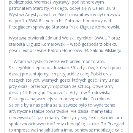
publiczności. Wernisaż wystawy, pod honorowym
patronatem Starosty Pilskiego, odbył się w Galerii Biura
Wystaw Artystycznych w Pile i transmitowany był na żywo
na profilu BWA 8 stycznia br. Patronat honorowy nad
Przeglądem sprawuje Starosta Pilski Eligiusz Komarowski.
Wystawę otwierali Edmund Wolski, dyrektor BWAiUP oraz
starosta Eligiusz Komarowski – współgospodarz obiektu,
gość i jednocześnie Patron Honorowy 44. Salonu Pilskiego.
– Witam wszystkich zebranych przed monitorami.
Szczególnie ciepło pozdrawiam 35. artystów, których prace
dzisiaj prezentujemy, ich przyjaciół z całej Polski oraz
naszych stałych, wiernych gości, których gościliśmy u nas
przy okazji przeróżnych spotkań ze sztuką. Otwieramy
dzisiaj 44. Przegląd Twórczości Artystów Środowiska
Pilskiego – najważniejszą imprezę w roku. Co roku na
Salonie była nas pełna sala, zawsze było to wydarzenie
artystyczne i także towarzyskie. Ale dzisiaj mamy taką
rzeczywistość, jaką mamy. Cieszymy się, że dzięki mediom
społecznościowym możemy chłonąć tę sztukę. To Przegląd
to impreza ważna jak żadna inna, ponieważ mobilizuje całe