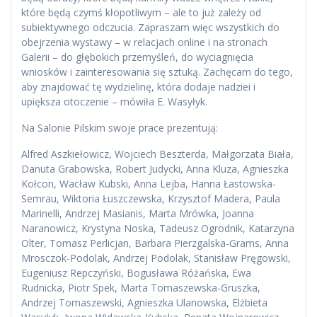
które będą czymś kłopotliwym – ale to już zależy od
subiektywnego odczucia. Zapraszam więc wszystkich do
obejrzenia wystawy – w relacjach online i na stronach
Galerii – do głębokich przemyśleń, do wyciagnięcia
wniosków i zainteresowania się sztuką. Zachęcam do tego,
aby znajdować tę wydzielinę, która dodaje nadziei i
upiększa otoczenie – mówiła E. Wasyłyk.
Na Salonie Pilskim swoje prace prezentują:
Alfred Aszkiełowicz, Wojciech Beszterda, Małgorzata Biała,
Danuta Grabowska, Robert Judycki, Anna Kluza, Agnieszka
Kołcon, Wacław Kubski, Anna Lejba, Hanna Łastowska-
Semrau, Wiktoria Łuszczewska, Krzysztof Madera, Paula
Marinelli, Andrzej Masianis, Marta Mrówka, Joanna
Naranowicz, Krystyna Noska, Tadeusz Ogrodnik, Katarzyna
Olter, Tomasz Perlicjan, Barbara Pierzgalska-Grams, Anna
Mrosczok-Podolak, Andrzej Podolak, Stanisław Pręgowski,
Eugeniusz Repczyński, Bogusława Różańska, Ewa
Rudnicka, Piotr Spek, Marta Tomaszewska-Gruszka,
Andrzej Tomaszewski, Agnieszka Ulanowska, Elżbieta