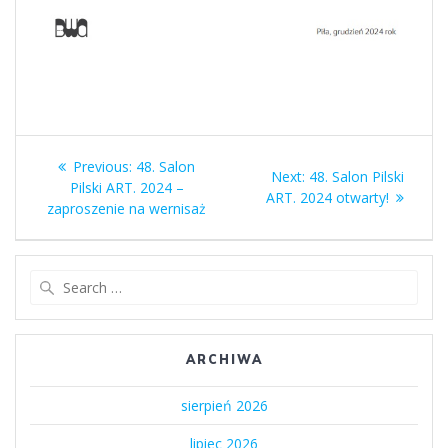
Nawigacja
Previous
Previous:
48. Salon
Next
Next:
48. Salon Pilski
wpisu
post:
Pilski ART. 2024 –
post:
ART. 2024 otwarty!
zaproszenie na wernisaż
Search
for:
ARCHIWA
sierpień 2026
lipiec 2026