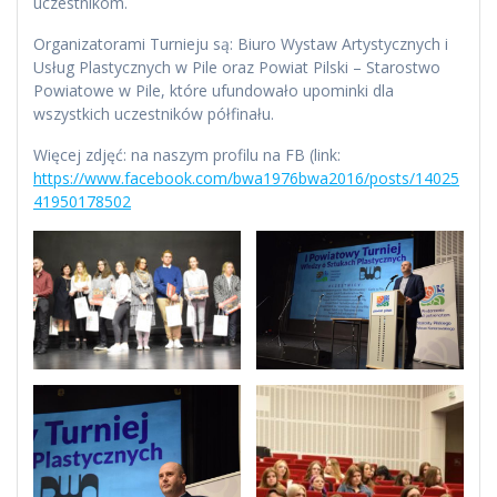
uczestnikom.
Organizatorami Turnieju są: Biuro Wystaw Artystycznych i
Usług Plastycznych w Pile oraz Powiat Pilski – Starostwo
Powiatowe w Pile, które ufundowało upominki dla
wszystkich uczestników półfinału.
Więcej zdjęć: na naszym profilu na FB (link:
https://www.facebook.com/bwa1976bwa2016/posts/14025
41950178502