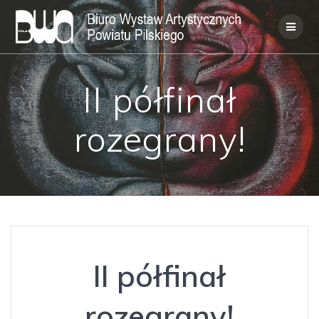
Skip
to
content
II półfinał
rozegrany!
II półfinał
rozegrany!