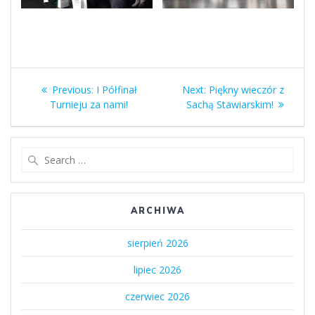
Nawigacja
Previous
Next
Previous:
I Półfinał
Next:
Piękny wieczór z
wpisu
post:
post:
Turnieju za nami!
Sachą Stawiarskim!
Search
for:
ARCHIWA
sierpień 2026
lipiec 2026
czerwiec 2026