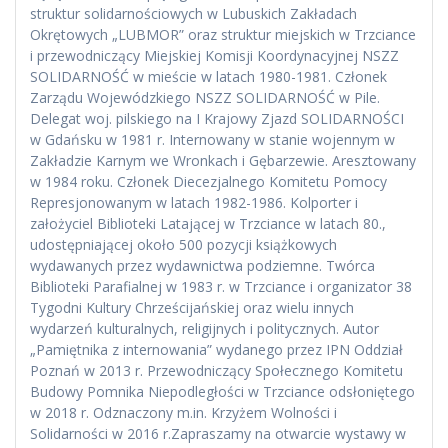
struktur solidarnościowych w Lubuskich Zakładach
Okrętowych „LUBMOR” oraz struktur miejskich w Trzciance
i przewodniczący Miejskiej Komisji Koordynacyjnej NSZZ
SOLIDARNOŚĆ w mieście w latach 1980-1981. Członek
Zarządu Wojewódzkiego NSZZ SOLIDARNOŚĆ w Pile.
Delegat woj. pilskiego na I Krajowy Zjazd SOLIDARNOŚCI
w Gdańsku w 1981 r. Internowany w stanie wojennym w
Zakładzie Karnym we Wronkach i Gębarzewie. Aresztowany
w 1984 roku. Członek Diecezjalnego Komitetu Pomocy
Represjonowanym w latach 1982-1986. Kolporter i
założyciel Biblioteki Latającej w Trzciance w latach 80.,
udostępniającej około 500 pozycji książkowych
wydawanych przez wydawnictwa podziemne. Twórca
Biblioteki Parafialnej w 1983 r. w Trzciance i organizator 38
Tygodni Kultury Chrześcijańskiej oraz wielu innych
wydarzeń kulturalnych, religijnych i politycznych. Autor
„Pamiętnika z internowania” wydanego przez IPN Oddział
Poznań w 2013 r. Przewodniczący Społecznego Komitetu
Budowy Pomnika Niepodległości w Trzciance odsłoniętego
w 2018 r. Odznaczony m.in. Krzyżem Wolności i
Solidarności w 2016 r.Zapraszamy na otwarcie wystawy w