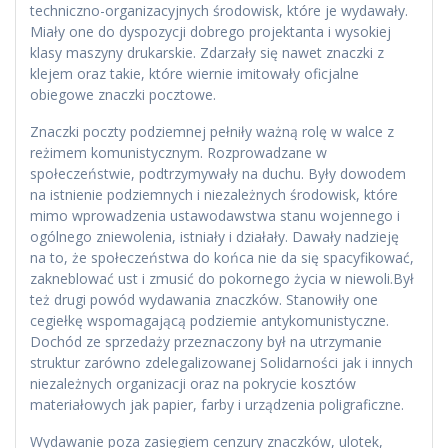
techniczno-organizacyjnych środowisk, które je wydawały.
Miały one do dyspozycji dobrego projektanta i wysokiej
klasy maszyny drukarskie. Zdarzały się nawet znaczki z
klejem oraz takie, które wiernie imitowały oficjalne
obiegowe znaczki pocztowe.
Znaczki poczty podziemnej pełniły ważną rolę w walce z
reżimem komunistycznym. Rozprowadzane w
społeczeństwie, podtrzymywały na duchu. Były dowodem
na istnienie podziemnych i niezależnych środowisk, które
mimo wprowadzenia ustawodawstwa stanu wojennego i
ogólnego zniewolenia, istniały i działały. Dawały nadzieję
na to, że społeczeństwa do końca nie da się spacyfikować,
zakneblować ust i zmusić do pokornego życia w niewoli.Był
też drugi powód wydawania znaczków. Stanowiły one
cegiełkę wspomagającą podziemie antykomunistyczne.
Dochód ze sprzedaży przeznaczony był na utrzymanie
struktur zarówno zdelegalizowanej Solidarności jak i innych
niezależnych organizacji oraz na pokrycie kosztów
materiałowych jak papier, farby i urządzenia poligraficzne.
Wydawanie poza zasięgiem cenzury znaczków, ulotek,