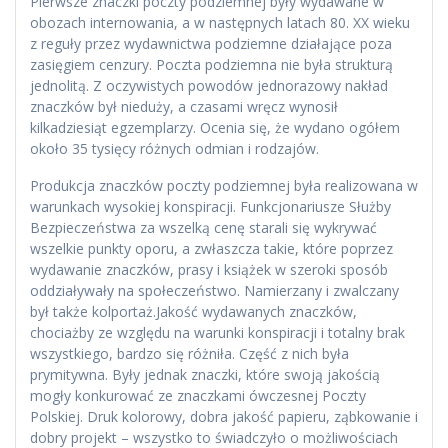
Pierwsze znaczki poczty podziemnej były wydawane w
obozach internowania, a w następnych latach 80. XX wieku
z reguły przez wydawnictwa podziemne działające poza
zasięgiem cenzury. Poczta podziemna nie była strukturą
jednolitą. Z oczywistych powodów jednorazowy nakład
znaczków był nieduży, a czasami wręcz wynosił
kilkadziesiąt egzemplarzy. Ocenia się, że wydano ogółem
około 35 tysięcy różnych odmian i rodzajów.
Produkcja znaczków poczty podziemnej była realizowana w
warunkach wysokiej konspiracji. Funkcjonariusze Służby
Bezpieczeństwa za wszelką cenę starali się wykrywać
wszelkie punkty oporu, a zwłaszcza takie, które poprzez
wydawanie znaczków, prasy i książek w szeroki sposób
oddziaływały na społeczeństwo. Namierzany i zwalczany
był także kolportaż.Jakość wydawanych znaczków,
chociażby ze względu na warunki konspiracji i totalny brak
wszystkiego, bardzo się różniła. Część z nich była
prymitywna. Były jednak znaczki, które swoją jakością
mogły konkurować ze znaczkami ówczesnej Poczty
Polskiej. Druk kolorowy, dobra jakość papieru, ząbkowanie i
dobry projekt – wszystko to świadczyło o możliwościach