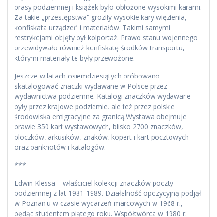
prasy podziemnej i książek było obłożone wysokimi karami.
Za takie „przestępstwa” groziły wysokie kary więzienia,
konfiskata urządzeń i materiałów. Takimi samymi
restrykcjami objęty był kolportaż. Prawo stanu wojennego
przewidywało również konfiskatę środków transportu,
którymi materiały te były przewożone.
Jeszcze w latach osiemdziesiątych próbowano
skatalogować znaczki wydawane w Polsce przez
wydawnictwa podziemne. Katalogi znaczków wydawane
były przez krajowe podziemie, ale też przez polskie
środowiska emigracyjne za granicą.Wystawa obejmuje
prawie 350 kart wystawowych, blisko 2700 znaczków,
bloczków, arkusików, znaków, kopert i kart pocztowych
oraz banknotów i katalogów.
***
Edwin Klessa – właściciel kolekcji znaczków poczty
podziemnej z lat 1981-1989. Działalność opozycyjną podjął
w Poznaniu w czasie wydarzeń marcowych w 1968 r.,
będąc studentem piątego roku. Współtwórca w 1980 r.