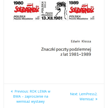
Nawigacja
Previous
Previous:
ROK LEMA w
Next
Next:
LemPress2.
wpisu
post:
BWA – zaproszenie na
post:
Wernisaż
wernisaż wystawy