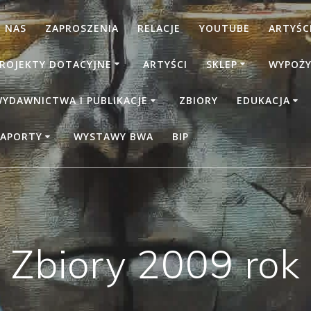
 NAS
ZAPROSZENIA
RELACJE
YOUTUBE
ARTYŚCI
ROJEKTY DOTACYJNE
ARTYŚCI
SKLEP
WYPOŻY
YDAWNICTWA I PUBLIKACJE
ZBIORY
EDUKACJA
APORTY
WYSTAWY BWA
BIP
Zbiory 2009 rok