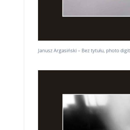
Janusz Argasiński – Bez tytułu, photo digita