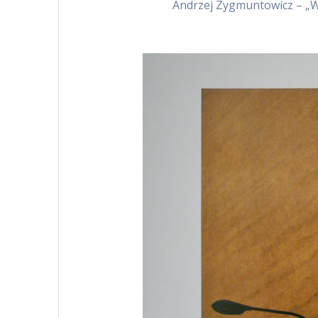
Andrzej Zygmuntowicz – „Wi