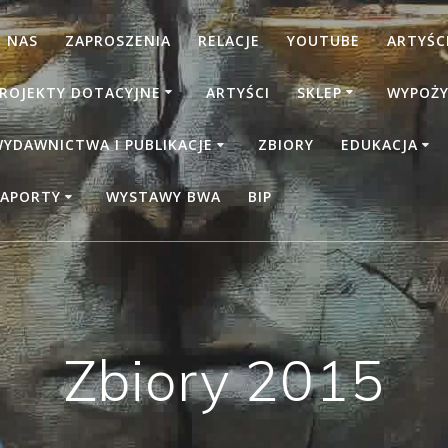
 NAS
ZAPROSZENIA
RELACJE
YOUTUBE
ARTYŚCI
ROJEKTY DOTACYJNE
ARTYŚCI
SKLEP
WYPOŻY
YDAWNICTWA I PUBLIKACJE
ZBIORY
EDUKACJA
APORTY
WYSTAWY BWA
BIP
Zbiory 2015