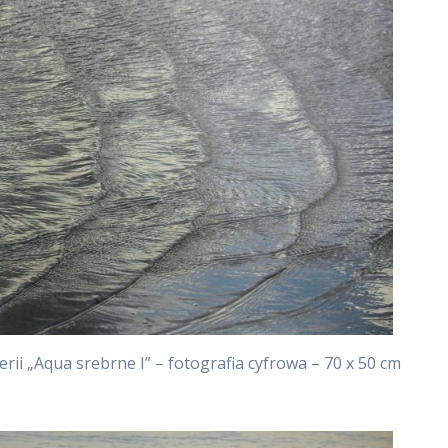
rii „Aqua srebrne I” – fotografia cyfrowa – 70 x 50 cm