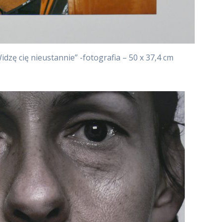
dzę cię nieustannie” -fotografia – 50 x 37,4 cm