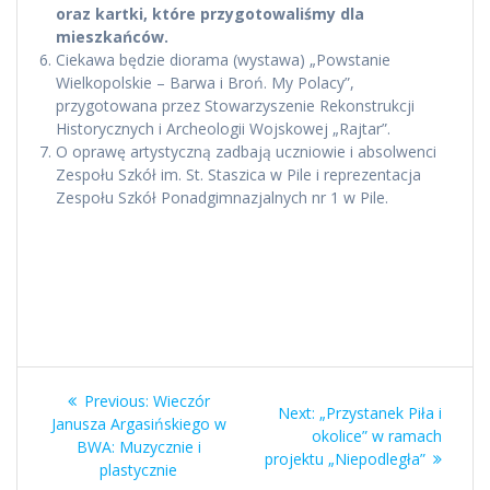
oraz kartki, które przygotowaliśmy dla
mieszkańców.
Ciekawa będzie diorama (wystawa) „Powstanie
Wielkopolskie – Barwa i Broń. My Polacy”,
przygotowana przez Stowarzyszenie Rekonstrukcji
Historycznych i Archeologii Wojskowej „Rajtar”.
O oprawę artystyczną zadbają uczniowie i absolwenci
Zespołu Szkół im. St. Staszica w Pile i reprezentacja
Zespołu Szkół Ponadgimnazjalnych nr 1 w Pile.
Nawigacja
Previous
Previous:
Wieczór
Next
Next:
„Przystanek Piła i
wpisu
post:
Janusza Argasińskiego w
post:
okolice” w ramach
BWA: Muzycznie i
projektu „Niepodległa”
plastycznie