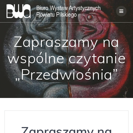
Skip
to
content
Zapraszamy na
wspólne czytanie
„Przedwiośnia”
Zapraszamy na