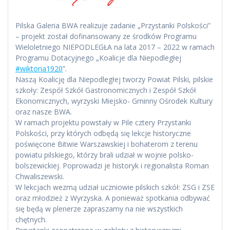
Pilska Galeria BWA realizuje zadanie „Przystanki Polskości”
– projekt został dofinansowany ze środków Programu
Wieloletniego NIEPODLEGŁA na lata 2017 – 2022 w ramach
Programu Dotacyjnego „Koalicje dla Niepodległej
#wiktoria1920
”.
Naszą Koalicję dla Niepodległej tworzy Powiat Pilski, pilskie
szkoły: Zespół Szkół Gastronomicznych i Zespół Szkół
Ekonomicznych, wyrzyski Miejsko- Gminny Ośrodek Kultury
oraz nasze BWA.
W ramach projektu powstały w Pile cztery Przystanki
Polskości, przy których odbędą się lekcje historyczne
poświęcone Bitwie Warszawskiej i bohaterom z terenu
powiatu pilskiego, którzy brali udział w wojnie polsko-
bolszewickiej. Poprowadzi je historyk i regionalista Roman
Chwaliszewski.
W lekcjach wezmą udział uczniowie pilskich szkół: ZSG i ZSE
oraz młodzież z Wyrzyska. A ponieważ spotkania odbywać
się będą w plenerze zapraszamy na nie wszystkich
chętnych.