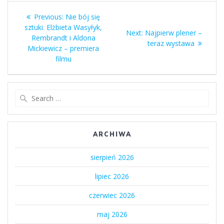
Nawigacja
Previous
Previous:
Nie bój się
wpisu
post:
sztuki. Elżbieta Wasyłyk,
Next
Next:
Najpierw plener –
Rembrandt i Aldona
post:
teraz wystawa
Mickiewicz – premiera
filmu
Search
for:
ARCHIWA
sierpień 2026
lipiec 2026
czerwiec 2026
maj 2026