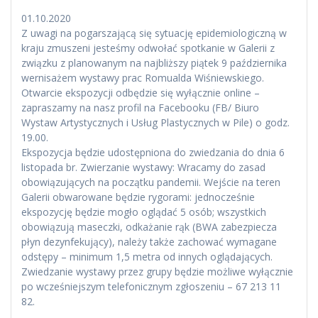
01.10.2020
Z uwagi na pogarszającą się sytuację epidemiologiczną w
kraju zmuszeni jesteśmy odwołać spotkanie w Galerii z
związku z planowanym na najbliższy piątek 9 października
wernisażem wystawy prac Romualda Wiśniewskiego.
Otwarcie ekspozycji odbędzie się wyłącznie online –
zapraszamy na nasz profil na Facebooku (FB/ Biuro
Wystaw Artystycznych i Usług Plastycznych w Pile) o godz.
19.00.
Ekspozycja będzie udostępniona do zwiedzania do dnia 6
listopada br. Zwierzanie wystawy: Wracamy do zasad
obowiązujących na początku pandemii. Wejście na teren
Galerii obwarowane będzie rygorami: jednocześnie
ekspozycję będzie mogło oglądać 5 osób; wszystkich
obowiązują maseczki, odkażanie rąk (BWA zabezpiecza
płyn dezynfekujący), należy także zachować wymagane
odstępy – minimum 1,5 metra od innych oglądających.
Zwiedzanie wystawy przez grupy będzie możliwe wyłącznie
po wcześniejszym telefonicznym zgłoszeniu – 67 213 11
82.
_________________________________________________________