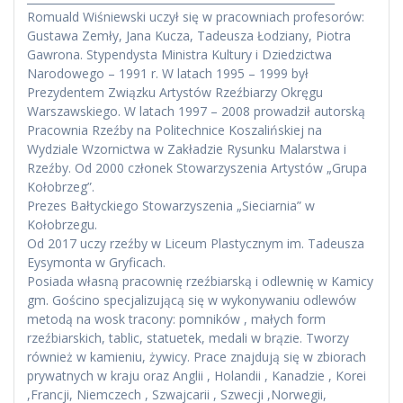
Romuald Wiśniewski uczył się w pracowniach profesorów:
Gustawa Zemły, Jana Kucza, Tadeusza Łodziany, Piotra
Gawrona. Stypendysta Ministra Kultury i Dziedzictwa
Narodowego – 1991 r. W latach 1995 – 1999 był
Prezydentem Związku Artystów Rzeźbiarzy Okręgu
Warszawskiego. W latach 1997 – 2008 prowadził autorską
Pracownia Rzeźby na Politechnice Koszalińskiej na
Wydziale Wzornictwa w Zakładzie Rysunku Malarstwa i
Rzeźby. Od 2000 członek Stowarzyszenia Artystów „Grupa
Kołobrzeg”.
Prezes Bałtyckiego Stowarzyszenia „Sieciarnia” w
Kołobrzegu.
Od 2017 uczy rzeźby w Liceum Plastycznym im. Tadeusza
Eysymonta w Gryficach.
Posiada własną pracownię rzeźbiarską i odlewnię w Kamicy
gm. Gościno specjalizującą się w wykonywaniu odlewów
metodą na wosk tracony: pomników , małych form
rzeźbiarskich, tablic, statuetek, medali w brązie. Tworzy
również w kamieniu, żywicy. Prace znajdują się w zbiorach
prywatnych w kraju oraz Anglii , Holandii , Kanadzie , Korei
,Francji, Niemczech , Szwajcarii , Szwecji ,Norwegii,