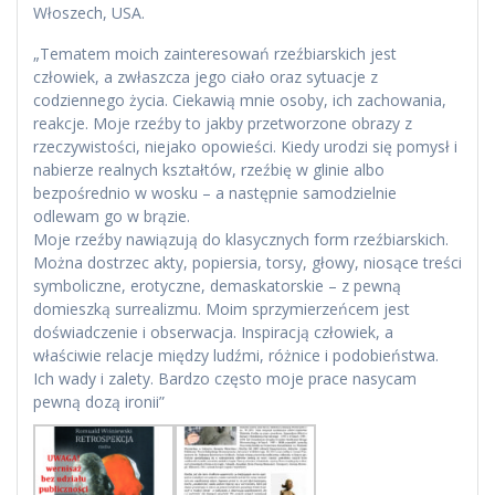
Włoszech, USA.
„Tematem moich zainteresowań rzeźbiarskich jest
człowiek, a zwłaszcza jego ciało oraz sytuacje z
codziennego życia. Ciekawią mnie osoby, ich zachowania,
reakcje. Moje rzeźby to jakby przetworzone obrazy z
rzeczywistości, niejako opowieści. Kiedy urodzi się pomysł i
nabierze realnych kształtów, rzeźbię w glinie albo
bezpośrednio w wosku – a następnie samodzielnie
odlewam go w brązie.
Moje rzeźby nawiązują do klasycznych form rzeźbiarskich.
Można dostrzec akty, popiersia, torsy, głowy, niosące treści
symboliczne, erotyczne, demaskatorskie – z pewną
domieszką surrealizmu. Moim sprzymierzeńcem jest
doświadczenie i obserwacja. Inspiracją człowiek, a
właściwie relacje między ludźmi, różnice i podobieństwa.
Ich wady i zalety. Bardzo często moje prace nasycam
pewną dozą ironii”