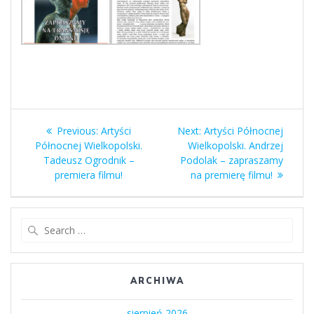
Nawigacja
Previous
Next
Previous:
Artyści
Next:
Artyści Północnej
wpisu
post:
post:
Północnej Wielkopolski.
Wielkopolski. Andrzej
Tadeusz Ogrodnik –
Podolak – zapraszamy
premiera filmu!
na premierę filmu!
Search
for:
ARCHIWA
sierpień 2026