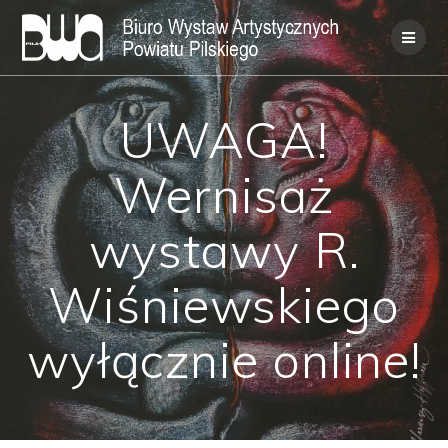
Skip
to
content
UWAGA!
Wernisaż
wystawy R.
Wiśniewskiego
wyłącznie online!