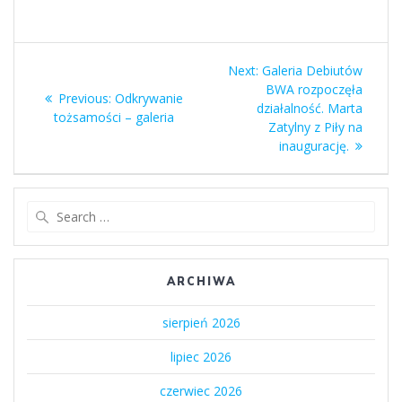
Nawigacja
Next
Next:
Galeria Debiutów
wpisu
post:
BWA rozpoczęła
Previous
Previous:
Odkrywanie
działalność. Marta
post:
tożsamości – galeria
Zatylny z Piły na
inaugurację.
Search
for:
ARCHIWA
sierpień 2026
lipiec 2026
czerwiec 2026