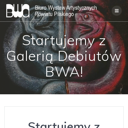
Skip
to
content
Startujemy z
Galerią Debiutów
BWA!
Startujemy z