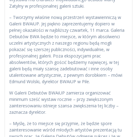
Zatylny w profesjonalnej galerii sztuki.
– Tworzymy właśnie nową przestrzeń wystawienniczą w
Galerii BWAiUP. Jej piękno zaprezentujemy dopiero w
pełnej okazałości w najbliższy czwartek, 11 marca. Galeria
Debiutów BWA będzie to miejsce, w którym absolwenci
uczelni artystycznych z naszego regionu będą mogli
pokazać się szerszej publiczności, indywidualnie, w
profesjonalnej galerii. Poza ekspozycjami prac
absolwentów, których gościć będziemy najwięcej, w tej
galerii będą miały szansę zadebiutować i inne osoby
utalentowane artystycznie, z pewnym dorobkiem – mówi
Edmund Wolski, dyrektor BWAiUP w Pile.
W Galerii Debiutów BWAiUP zamierza organizować
minimum sześć wystaw rocznie – przy zwiększonym
zainteresowaniu istnieje szansa zwiększenia tej liczby –
zaznacza dyrektor.
– Myślę, że to miejsce się przyjmie, że będzie spore
zainteresowanie wśród młodych artystów prezentacją tu
swoich prac, że Galeria Debiutów odniesie sukces i że w