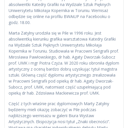
absolwentki Katedry Grafiki na Wydziale Sztuk Pięknych
Uniwersytetu Mikołaja Kopernika w Toruniu. Wernisaż
odbędzie się online na profilu BWAiUP na Facebooku o
godz. 18.00.
Marta Zatylny urodziła się w Pile w 1996 roku. Jest
absolwentką kierunku grafika warsztatowa Katedry Grafiki
na Wydziale Sztuk Pięknych Uniwersytetu Mikołaja
Kopernika w Toruniu. Studiowała w Pracowni Serigrafii prof.
Mirosława Pawłowskiego, dr hab. Agaty Dworzak-Subocz
prof. UMK i mgr Piotra Czyża. W 2020 roku obroniła dyplom
artystyczny z oceną bardzo dobrą uzyskując tytuł magistra
sztuki. Główną część dyplomu artystycznego zrealizowała
w Pracowni Serigrafii pod opieką dr hab. Agaty Dworzak-
Subocz, prof. UMK, natomiast część uzupełniającą pod
opieką dr hab. Zdzisława Mackiewicza prof. UMK.
Część z tych właśnie prac dyplomowych Marty Zatylny
będziemy mieli okazję zobaczyć w Pile podczas
najbliższego wernisażu w galerii Biura Wystaw
Artystycznych. Ekspozycja nosi tytuł „Znaki obecności”.
Wystawa ma charakter indywidualnego debiutu Marty