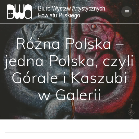
Skip
to
content
Różna Polska –
jedna Polska, czyli
Górale i Kaszubi
w Galerii