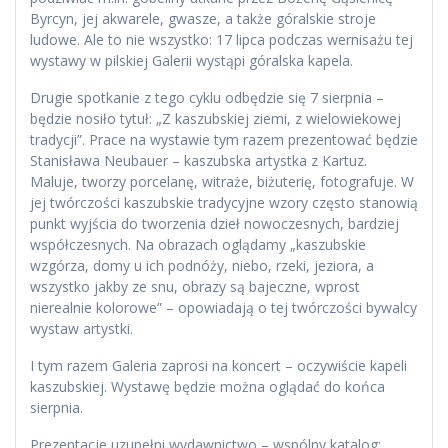
Byrcyn, jej akwarele, gwasze, a także góralskie stroje
ludowe. Ale to nie wszystko: 17 lipca podczas wernisażu tej
wystawy w pilskiej Galerii wystąpi góralska kapela.
Drugie spotkanie z tego cyklu odbędzie się 7 sierpnia –
będzie nosiło tytuł: „Z kaszubskiej ziemi, z wielowiekowej
tradycji”. Prace na wystawie tym razem prezentować będzie
Stanisława Neubauer – kaszubska artystka z Kartuz.
Maluje, tworzy porcelanę, witraże, biżuterię, fotografuje. W
jej twórczości kaszubskie tradycyjne wzory często stanowią
punkt wyjścia do tworzenia dzieł nowoczesnych, bardziej
współczesnych. Na obrazach oglądamy „kaszubskie
wzgórza, domy u ich podnóży, niebo, rzeki, jeziora, a
wszystko jakby ze snu, obrazy są bajeczne, wprost
nierealnie kolorowe” – opowiadają o tej twórczości bywalcy
wystaw artystki.
I tym razem Galeria zaprosi na koncert – oczywiście kapeli
kaszubskiej. Wystawę będzie można oglądać do końca
sierpnia.
Prezentacje uzupełni wydawnictwo – wspólny katalog: