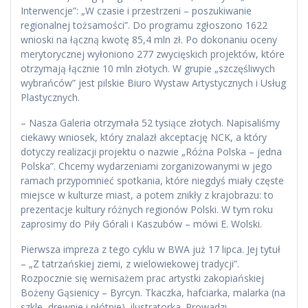
Interwencje”: „W czasie i przestrzeni – poszukiwanie
regionalnej tożsamości”. Do programu zgłoszono 1622
wnioski na łączną kwotę 85,4 mln zł. Po dokonaniu oceny
merytorycznej wyłoniono 277 zwycięskich projektów, które
otrzymają łącznie 10 mln złotych. W grupie „szczęśliwych
wybrańców” jest pilskie Biuro Wystaw Artystycznych i Usług
Plastycznych.
– Nasza Galeria otrzymała 52 tysiące złotych. Napisaliśmy
ciekawy wniosek, który znalazł akceptację NCK, a który
dotyczy realizacji projektu o nazwie „Różna Polska – jedna
Polska”. Chcemy wydarzeniami zorganizowanymi w jego
ramach przypomnieć spotkania, które niegdyś miały częste
miejsce w kulturze miast, a potem znikły z krajobrazu: to
prezentacje kultury różnych regionów Polski. W tym roku
zaprosimy do Piły Górali i Kaszubów – mówi E. Wolski.
Pierwsza impreza z tego cyklu w BWA już 17 lipca. Jej tytuł
– „Z tatrzańskiej ziemi, z wielowiekowej tradycji”.
Rozpocznie się wernisażem prac artystki zakopiańskiej
Bożeny Gąsienicy – Byrcyn. Tkaczka, hafciarka, malarka (na
szkle, drewnie i płótnie), ilustratorka. Prowadzi