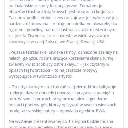
podhalańskie zespoły folklorystyczne. Tematem jej
obrazów i ilustracji książkowych jest przyroda i krajobraz
Tatr oraz podhalańskie sceny rodzajowe. Jej twórczość jest
bardzo zróżnicowana – maluje ona delikatne akwarele, tka
ogromne gobeliny, haftuje i lustruje książki, między innymi
ks. Józefa Tischnera. Uczestniczyła w wielu wystawach
zbiorowych w całej Polsce, we Francji, Szwecji, USA.
„Pejzaże tatrzańskie, urwiska i limby, ośnieżone szałasy na
halach, gałązka, roślina drążąca korzeniami skalną turnię i
zwiewny kwiat zdobiący ostre skały…” – jak czytamy w
opisach tej twórczości – to najczęstsze motywy
występujące w twórczości artystki.
– To artystka wyrosła z tatrzańskiej ziemi, która kultywuje
tradycje, dawne obrzędy i obyczaje i przywraca pamięć o
nich. W swoich pracach przypomina także legendarne
postaci i poetów gór, którzy opisywali w swoich wierszach
urodę tatrzańskiej natury – opowiada dyrektor BWA.
Na wystawie prezentowanej do 1 sierpnia będzie można
podziwiać m.in. gobeliny utkane przez Bożenę Gąsienicę –