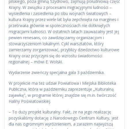
pilskiego, poza gminą Szydłowo, zajmują południową część
Krajny. W związku z procesami migracyjnymi ludności –
wysiedlenia i zasiedlenia po obu wojnach światowych –
kultura Krajny przez wiele lat była zepchnięta na margines i
przetrwała głównie w społecznościach nie dotkniętych
migracjami ludności. W ostatnich latach zauważalny jest jej
pewien renesans, co zawdzięczamy organizacjom i
stowarzyszeniom lokalnym. Cykl warsztatów, który
zamierzamy zorganizować, przybliży dziedzictwo kulturowe
Krajny oraz przyczyni się do wzrostu świadomości
regionalnej – mówi E. Wolski.
Wydarzenie zwieńczy specjalna gala 3 października.
W projekcie ma też udział Powiatowa i Miejska Biblioteka
Publiczna, która w październiku zaprezentuje „Kulturalną
zajawkę”, w programie której znajdzie się m.in. twórczość
Haliny Poświatowskiej.
– To duży projekt kulturalny. Fakt, że na jego realizację
pozyskaliśmy dotację z Narodowego Centrum Kultury, jest
dla nas ogromnym wyróżnieniem, a zarazem najwyższą