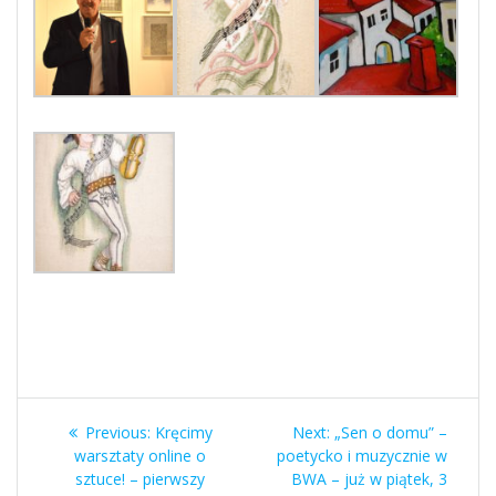
Nawigacja
Previous
Next
Previous:
Kręcimy
Next:
„Sen o domu” –
wpisu
post:
post:
warsztaty online o
poetycko i muzycznie w
sztuce! – pierwszy
BWA – już w piątek, 3