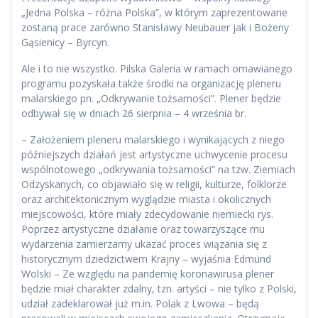
„Jedna Polska – różna Polska”, w którym zaprezentowane
zostaną prace zarówno Stanisławy Neubauer jak i Bożeny
Gąsienicy – Byrcyn.
Ale i to nie wszystko. Pilska Galeria w ramach omawianego
programu pozyskała także środki na organizację pleneru
malarskiego pn. „Odkrywanie tożsamości”. Plener będzie
odbywał się w dniach 26 sierpnia – 4 września br.
– Założeniem pleneru malarskiego i wynikających z niego
późniejszych działań jest artystyczne uchwycenie procesu
wspólnotowego „odkrywania tożsamości” na tzw. Ziemiach
Odzyskanych, co objawiało się w religii, kulturze, folklorze
oraz architektonicznym wyglądzie miasta i okolicznych
miejscowości, które miały zdecydowanie niemiecki rys.
Poprzez artystyczne działanie oraz towarzyszące mu
wydarzenia zamierzamy ukazać proces wiązania się z
historycznym dziedzictwem Krajny – wyjaśnia Edmund
Wolski – Ze względu na pandemię koronawirusa plener
będzie miał charakter zdalny, tzn. artyści – nie tylko z Polski,
udział zadeklarował już m.in. Polak z Lwowa – będą