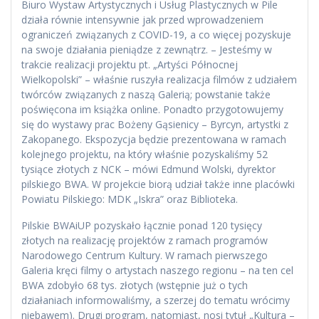
Biuro Wystaw Artystycznych i Usług Plastycznych w Pile
działa równie intensywnie jak przed wprowadzeniem
ograniczeń związanych z COVID-19, a co więcej pozyskuje
na swoje działania pieniądze z zewnątrz. – Jesteśmy w
trakcie realizacji projektu pt. „Artyści Północnej
Wielkopolski” – właśnie ruszyła realizacja filmów z udziałem
twórców związanych z naszą Galerią; powstanie także
poświęcona im książka online. Ponadto przygotowujemy
się do wystawy prac Bożeny Gąsienicy – Byrcyn, artystki z
Zakopanego. Ekspozycja będzie prezentowana w ramach
kolejnego projektu, na który właśnie pozyskaliśmy 52
tysiące złotych z NCK – mówi Edmund Wolski, dyrektor
pilskiego BWA. W projekcie biorą udział także inne placówki
Powiatu Pilskiego: MDK „Iskra” oraz Biblioteka.
Pilskie BWAiUP pozyskało łącznie ponad 120 tysięcy
złotych na realizację projektów z ramach programów
Narodowego Centrum Kultury. W ramach pierwszego
Galeria kręci filmy o artystach naszego regionu – na ten cel
BWA zdobyło 68 tys. złotych (wstępnie już o tych
działaniach informowaliśmy, a szerzej do tematu wrócimy
niebawem). Drugi program, natomiast, nosi tytuł „Kultura –