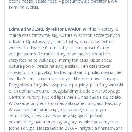
oceną naszej działalności – podsumowuje dyrektor BWA
Edmund Wolski.
Edmund WOLSKI, dyrektor BWAiUP w Pile:
Niestety, 6
marca czas zatrzymał się. Kultura w sposób szczególny to
odczuła. Opustoszały galerie, teatry, kina. U nas ostatni
wernisaż odbył się 6 marca, był tu tłum gości. Cztery
kolejne wernisaże musieliśmy odwołać. Na szczęście,
wszystko na to wskazuje, mamy ten czas już za sobą;
kultura powoli wraca na swoje szlaki. Ten czas trzech
miesięcy, choć przykry, bo bez spotkań z publicznością, nie
był dla Galerii czasem straconym. Nie zmarnowaliśmy go.
Przygotowaliśmy dwa wspaniałe projekty, pisaliśmy wnioski
o ich dofinansowanie i pozyskaliśmy środki z Narodowego
Centrum Kultury. I już od lipca wiele u nas będzie się działo.
W wakacje przyjedzie do nas Zakopane i przyjadą Kaszuby.
W czasach pandemii i ciągle jeszcze ograniczonych
kontaktów, kiedy zastanawiamy się, gdzie jechać
bezpieczniej, nad morze czy w góry, w Pile będziemy mieli
jedno i drugie. Nasza Galeria BWA – instytucja finansowana