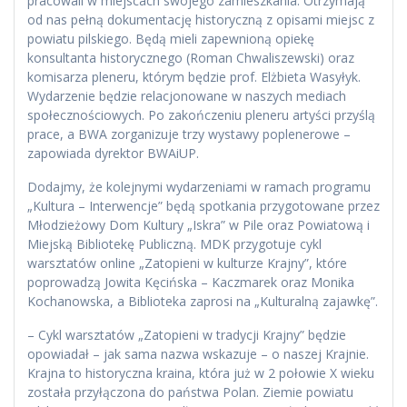
pracowali w miejscach swojego zamieszkania. Otrzymają
od nas pełną dokumentację historyczną z opisami miejsc z
powiatu pilskiego. Będą mieli zapewnioną opiekę
konsultanta historycznego (Roman Chwaliszewski) oraz
komisarza pleneru, którym będzie prof. Elżbieta Wasyłyk.
Wydarzenie będzie relacjonowane w naszych mediach
społecznościowych. Po zakończeniu pleneru artyści przyślą
prace, a BWA zorganizuje trzy wystawy poplenerowe –
zapowiada dyrektor BWAiUP.
Dodajmy, że kolejnymi wydarzeniami w ramach programu
„Kultura – Interwencje” będą spotkania przygotowane przez
Młodzieżowy Dom Kultury „Iskra” w Pile oraz Powiatową i
Miejską Bibliotekę Publiczną. MDK przygotuje cykl
warsztatów online „Zatopieni w kulturze Krajny”, które
poprowadzą Jowita Kęcińska – Kaczmarek oraz Monika
Kochanowska, a Biblioteka zaprosi na „Kulturalną zajawkę”.
– Cykl warsztatów „Zatopieni w tradycji Krajny” będzie
opowiadał – jak sama nazwa wskazuje – o naszej Krajnie.
Krajna to historyczna kraina, która już w 2 połowie X wieku
została przyłączona do państwa Polan. Ziemie powiatu