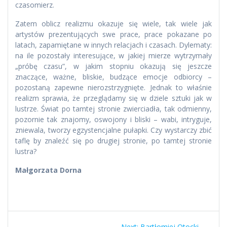
czasomierz.
Zatem oblicz realizmu okazuje się wiele, tak wiele jak
artystów prezentujących swe prace, prace pokazane po
latach, zapamiętane w innych relacjach i czasach. Dylematy:
na ile pozostały interesujące, w jakiej mierze wytrzymały
„próbę czasu”, w jakim stopniu okazują się jeszcze
znaczące, ważne, bliskie, budzące emocje odbiorcy –
pozostaną zapewne nierozstrzygnięte. Jednak to właśnie
realizm sprawia, że przeglądamy się w dziele sztuki jak w
lustrze. Świat po tamtej stronie zwierciadła, tak odmienny,
pozornie tak znajomy, oswojony i bliski – wabi, intryguje,
zniewala, tworzy egzystencjalne pułapki. Czy wystarczy zbić
taflę by znaleźć się po drugiej stronie, po tamtej stronie
lustra?
Małgorzata Dorna
Nawigacja
Next
Next:
Bartłomiej Otocki –