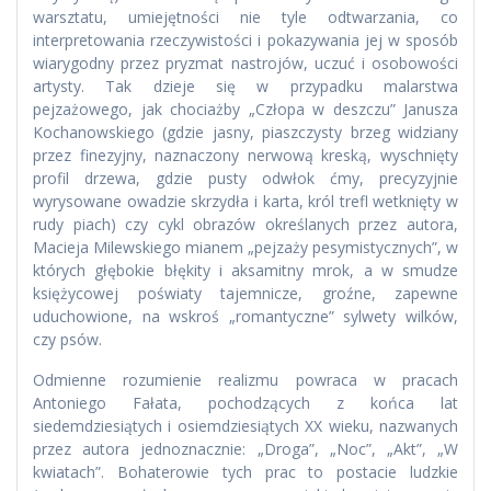
warsztatu, umiejętności nie tyle odtwarzania, co
interpretowania rzeczywistości i pokazywania jej w sposób
wiarygodny przez pryzmat nastrojów, uczuć i osobowości
artysty. Tak dzieje się w przypadku malarstwa
pejzażowego, jak chociażby „Człopa w deszczu” Janusza
Kochanowskiego (gdzie jasny, piaszczysty brzeg widziany
przez finezyjny, naznaczony nerwową kreską, wyschnięty
profil drzewa, gdzie pusty odwłok ćmy, precyzyjnie
wyrysowane owadzie skrzydła i karta, król trefl wetknięty w
rudy piach) czy cykl obrazów określanych przez autora,
Macieja Milewskiego mianem „pejzaży pesymistycznych”, w
których głębokie błękity i aksamitny mrok, a w smudze
księżycowej poświaty tajemnicze, groźne, zapewne
uduchowione, na wskroś „romantyczne” sylwety wilków,
czy psów.
Odmienne rozumienie realizmu powraca w pracach
Antoniego Fałata, pochodzących z końca lat
siedemdziesiątych i osiemdziesiątych XX wieku, nazwanych
przez autora jednoznacznie: „Droga”, „Noc”, „Akt”, „W
kwiatach”. Bohaterowie tych prac to postacie ludzkie