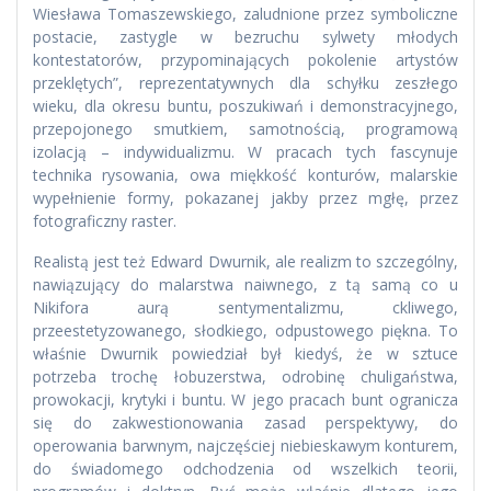
Wiesława Tomaszewskiego, zaludnione przez symboliczne
postacie, zastygle w bezruchu sylwety młodych
kontestatorów, przypominających pokolenie artystów
przeklętych”, reprezentatywnych dla schyłku zeszłego
wieku, dla okresu buntu, poszukiwań i demonstracyjnego,
przepojonego smutkiem, samotnością, programową
izolacją – indywidualizmu. W pracach tych fascynuje
technika rysowania, owa miękkość konturów, malarskie
wypełnienie formy, pokazanej jakby przez mgłę, przez
fotograficzny raster.
Realistą jest też Edward Dwurnik, ale realizm to szczególny,
nawiązujący do malarstwa naiwnego, z tą samą co u
Nikifora aurą sentymentalizmu, ckliwego,
przeestetyzowanego, słodkiego, odpustowego piękna. To
właśnie Dwurnik powiedział był kiedyś, że w sztuce
potrzeba trochę łobuzerstwa, odrobinę chuligaństwa,
prowokacji, krytyki i buntu. W jego pracach bunt ogranicza
się do zakwestionowania zasad perspektywy, do
operowania barwnym, najczęściej niebieskawym konturem,
do świadomego odchodzenia od wszelkich teorii,