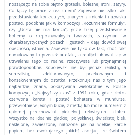
noszącego na sobie piętno groteski, bolesnej ironii, satyry.
Co łączy tę prace z realizmem? Zapewne nie tylko fakt
przedstawienia konkretnych, znanych z imienia i nazwiska
postaci, podobnie jak w kompozycji „Rozumienie formuły”,
czy „Uczta nie ma końca”, gdzie trzej przedstawiciele
bohemy o rozpoznawalnych twarzach, zatrzymani w
charakterystycznych pozach i gestach – dają dowód swej
obecności, istnienia. Zapewne nie tylko ów fakt, choć fakt
namalowany to przecież artefakt, a realiści lubowali się w
utrwalaniu tego co realne, rzeczywiste lub przynajmniej
prawdopodobne. Sobolewski nie był jednak realistą, a
surrealistą, zdeklarowanym, przekonanym i
konsekwentnym do ostatka. Przekonuje nas o tym jego
najbardziej znana, pokazywana wielokrotnie w Polsce
kompozycja „Najwyższy czas” z 1991 roku, gdzie złoto-
czerwona kareta i postać bohatera w mundurze,
przewrotnie w jednym bucie, z metką lub może numerem z
upiornej przechowalni, piekielnej rekwizytorni diabła.
Wszystko na idealnie gładkiej, połyskliwej, świetlistej bieli,
naklejone, zawieszone, nałożone jak na wielkiej karcie
papieru, bez ewokującego jakichś asocjacji ze światem