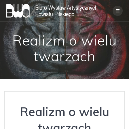
Skip
to
content
Realizm o wielu
twarzach
Realizm o wielu
twarzach