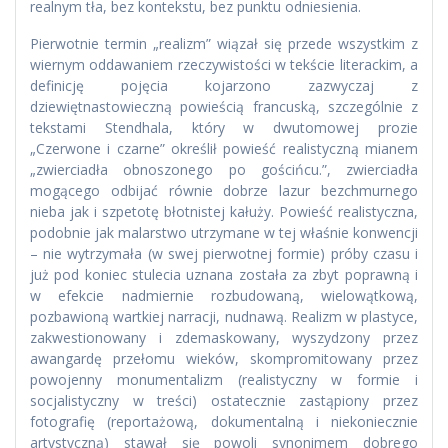
realnym tła, bez kontekstu, bez punktu odniesienia.
Pierwotnie termin „realizm” wiązał się przede wszystkim z
wiernym oddawaniem rzeczywistości w tekście literackim, a
definicję pojęcia kojarzono zazwyczaj z
dziewiętnastowieczną powieścią francuską, szczególnie z
tekstami Stendhala, który w dwutomowej prozie
„Czerwone i czarne” określił powieść realistyczną mianem
„zwierciadła obnoszonego po gościńcu.”, zwierciadła
mogącego odbijać równie dobrze lazur bezchmurnego
nieba jak i szpetotę błotnistej kałuży. Powieść realistyczna,
podobnie jak malarstwo utrzymane w tej właśnie konwencji
– nie wytrzymała (w swej pierwotnej formie) próby czasu i
już pod koniec stulecia uznana została za zbyt poprawną i
w efekcie nadmiernie rozbudowaną, wielowątkową,
pozbawioną wartkiej narracji, nudnawą. Realizm w plastyce,
zakwestionowany i zdemaskowany, wyszydzony przez
awangardę przełomu wieków, skompromitowany przez
powojenny monumentalizm (realistyczny w formie i
socjalistyczny w treści) ostatecznie zastąpiony przez
fotografię (reportażową, dokumentalną i niekoniecznie
artystyczną) stawał się powoli synonimem dobrego