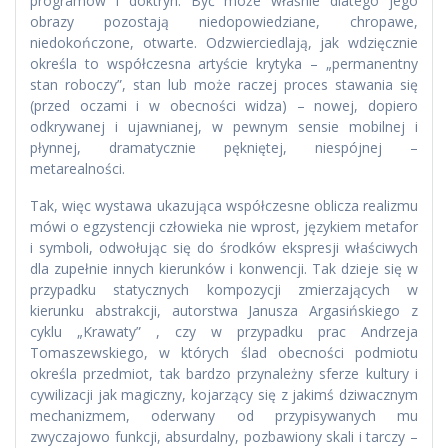
programów i doktryn. Być może właśnie dlatego jego
obrazy pozostają niedopowiedziane, chropawe,
niedokończone, otwarte. Odzwierciedlają, jak wdzięcznie
określa to współczesna artyście krytyka – „permanentny
stan roboczy”, stan lub może raczej proces stawania się
(przed oczami i w obecności widza) – nowej, dopiero
odkrywanej i ujawnianej, w pewnym sensie mobilnej i
płynnej, dramatycznie pękniętej, niespójnej –
metarealności.
Tak, więc wystawa ukazująca współczesne oblicza realizmu
mówi o egzystencji człowieka nie wprost, językiem metafor
i symboli, odwołując się do środków ekspresji właściwych
dla zupełnie innych kierunków i konwencji. Tak dzieje się w
przypadku statycznych kompozycji zmierzających w
kierunku abstrakcji, autorstwa Janusza Argasińskiego z
cyklu „Krawaty” , czy w przypadku prac Andrzeja
Tomaszewskiego, w których ślad obecności podmiotu
określa przedmiot, tak bardzo przynależny sferze kultury i
cywilizacji jak magiczny, kojarzący się z jakimś dziwacznym
mechanizmem, oderwany od przypisywanych mu
zwyczajowo funkcji, absurdalny, pozbawiony skali i tarczy –