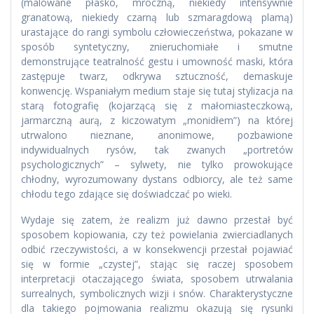
(malowane płasko, mroczną, niekiedy intensywnie
granatową, niekiedy czarną lub szmaragdową plamą)
urastające do rangi symbolu człowieczeństwa, pokazane w
sposób syntetyczny, znieruchomiałe i smutne
demonstrujące teatralność gestu i umowność maski, która
zastępuje twarz, odkrywa sztuczność, demaskuje
konwencję. Wspaniałym medium staje się tutaj stylizacja na
starą fotografię (kojarzącą się z małomiasteczkową,
jarmarczną aurą, z kiczowatym „monidłem”) na której
utrwalono nieznane, anonimowe, pozbawione
indywidualnych rysów, tak zwanych „portretów
psychologicznych” – sylwety, nie tylko prowokujące
chłodny, wyrozumowany dystans odbiorcy, ale też same
chłodu tego zdające się doświadczać po wieki.
Wydaje się zatem, że realizm już dawno przestał być
sposobem kopiowania, czy też powielania zwierciadlanych
odbić rzeczywistości, a w konsekwencji przestał pojawiać
się w formie „czystej”, stając się raczej sposobem
interpretacji otaczającego świata, sposobem utrwalania
surrealnych, symbolicznych wizji i snów. Charakterystyczne
dla takiego pojmowania realizmu okazują się rysunki