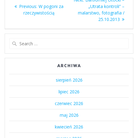
wpisu
Previous
post:
Previous:
W pogoni za
„Utrata kontroli” –
post:
rzeczywistością
malarstwo, fotografia /
25.10.2013
Search
for:
ARCHIWA
sierpień 2026
lipiec 2026
czerwiec 2026
maj 2026
kwiecień 2026