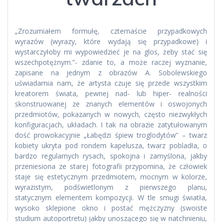
„Zrozumiałem formułę, czternaście przypadkowych
wyrazów (wyrazy, które wydają się przypadkowe) i
wystarczyłoby mi wypowiedzieć je na glos, żeby stać się
wszechpotężnym.”- zdanie to, a może raczej wyznanie,
zapisane na jednym z obrazów A. Sobolewskiego
uświadamia nam, że artysta czuje się przede wszystkim
kreatorem świata, pewnej nad- lub hiper- realności
skonstruowanej ze znanych elementów i oswojonych
przedmiotów, pokazanych w nowych, często niezwykłych
konfiguracjach, układach. I tak na obrazie zatytułowanym
dość prowokacyjnie „Łabędzi śpiew troglodytów” – twarz
kobiety ukryta pod rondem kapelusza, twarz pobladła, o
bardzo regularnych rysach, spokojna i zamyślona, jakby
przeniesiona ze starej fotografii przypomina, że człowiek
staje się estetycznym przedmiotem, mocnym w kolorze,
wyrazistym, podświetlonym z pierwszego planu,
statycznym elementem kompozycji. W tle smugi światła,
wysoko sklepione okno i postać mężczyzny (swoiste
studium autoportretu) jakby unoszącego się w natchnieniu,