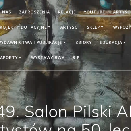
 NAS
ZAPROSZENIA
RELACJE
YOUTUBE
ARTYŚCI
ROJEKTY DOTACYJNE
ARTYŚCI
SKLEP
WYPOŻY
YDAWNICTWA I PUBLIKACJE
ZBIORY
EDUKACJA
APORTY
WYSTAWY BWA
BIP
9. Salon Pilski 
tystów na 50-lec