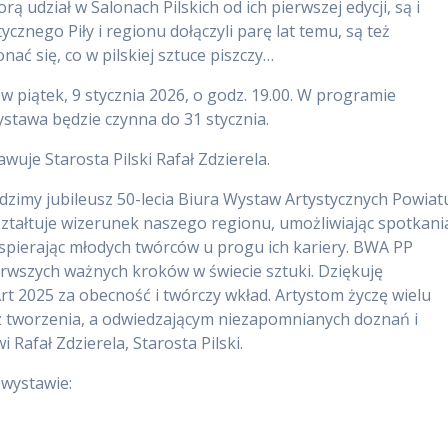
iorą udział w Salonach Pilskich od ich pierwszej edycji, są i
ycznego Piły i regionu dołączyli parę lat temu, są też
ać się, co w pilskiej sztuce piszczy…
w piątek, 9 stycznia 2026, o godz. 19.00. W programie
ystawa będzie czynna do 31 stycznia.
je Starosta Pilski Rafał Zdzierela.
dzimy jubileusz 50-lecia Biura Wystaw Artystycznych Powiat
 kształtuje wizerunek naszego regionu, umożliwiając spotkani
 wspierając młodych twórców u progu ich kariery. BWA PP
ierwszych ważnych kroków w świecie sztuki. Dziękuję
t 2025 za obecność i twórczy wkład. Artystom życzę wielu
i z tworzenia, a odwiedzającym niezapomnianych doznań i
Rafał Zdzierela, Starosta Pilski.
 wystawie: