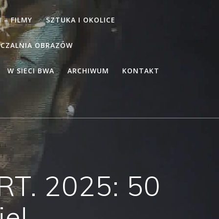
 – FILMY
SZTUKA I OKOLICE
CZALNIA OBRAZÓW
W SIECI BWA
ARCHIWUM
KONTAKT
ART. 2025: 50
ie!