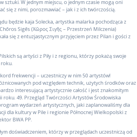
ców sztuki. W jednym miejscu, o jednym czasie mogą oni
ć się z nimi, porozmawiać – jak i z ich twórczością.
du będzie kaja Solecka, artystka malarka pochodząca z
 Chōros Sigēs (Χῶρος Σιγῆς – Przestrzeń Milczenia)
kała się z entuzjastycznym przyjęciem przez Pilan i gości z
skich są artyści z Piły i z regionu, którzy pokażą swoje
 roku.
kord frekwencji – uczestniczy w nim 50 artystów!
óżnicowanych pod względem technik, użytych środków oraz
rdzo interesującą artystycznie całość i jest znakomitym
i roku. 49. Przegląd Twórczości Artystów Środowiska
rogram wydarzeń artystycznych, jaki zaplanowaliśmy dla
cji dla kultury w Pile i regionie Północnej Wielkopolski z
rektor BWA PP.
kłym doświadczeniem, którzy w przeglądach uczestniczą od