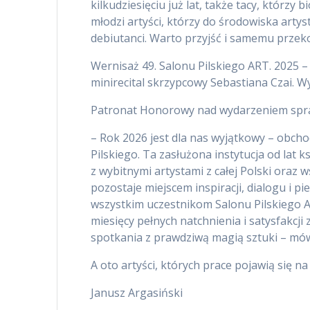
kilkudziesięciu już lat, także tacy, którzy b
młodzi artyści, którzy do środowiska artyst
debiutanci. Warto przyjść i samemu przekon
Wernisaż 49. Salonu Pilskiego ART. 2025 – 
minirecital skrzypcowy Sebastiana Czai. W
Patronat Honorowy nad wydarzeniem sprawu
– Rok 2026 jest dla nas wyjątkowy – obcho
Pilskiego. Ta zasłużona instytucja od lat
z wybitnymi artystami z całej Polski oraz
pozostaje miejscem inspiracji, dialogu i p
wszystkim uczestnikom Salonu Pilskiego Ar
miesięcy pełnych natchnienia i satysfakcj
spotkania z prawdziwą magią sztuki – mówi 
A oto artyści, których prace pojawią się na
Janusz Argasiński