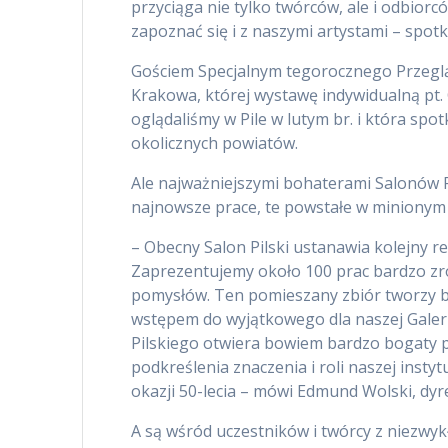
przyciąga nie tylko twórców, ale i odbior
zapoznać się i z naszymi artystami – spotka
Gościem Specjalnym tegorocznego Przeglą
Krakowa, której wystawę indywidualną pt.
oglądaliśmy w Pile w lutym br. i która spot
okolicznych powiatów.
Ale najważniejszymi bohaterami Salonów Pil
najnowsze prace, te powstałe w minionym
– Obecny Salon Pilski ustanawia kolejny re
Zaprezentujemy około 100 prac bardzo zr
pomysłów. Ten pomieszany zbiór tworzy ba
wstępem do wyjątkowego dla naszej Galeri
Pilskiego otwiera bowiem bardzo bogaty p
podkreślenia znaczenia i roli naszej instytu
okazji 50-lecia – mówi Edmund Wolski, dy
A są wśród uczestników i twórcy z niezwy