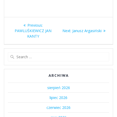
Nawigacja
Previous
Previous:
wpisu
post:
Next
PAWLUŚKIEWICZ JAN
Next:
Janusz Argasiński
post:
KANTY
Search
for:
ARCHIWA
sierpień 2026
lipiec 2026
czerwiec 2026