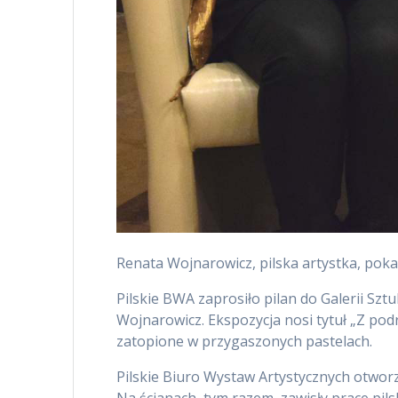
Renata Wojnarowicz, pilska artystka, poka
Pilskie BWA zaprosiło pilan do Galerii Sz
Wojnarowicz. Ekspozycja nosi tytuł „Z podr
zatopione w przygaszonych pastelach.
Pilskie Biuro Wystaw Artystycznych otwor
Na ścianach, tym razem, zawisły prace pils