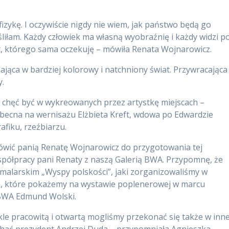
zykę. I oczywiście nigdy nie wiem, jak państwo będą go
śliłam. Każdy człowiek ma własną wyobraźnię i każdy widzi p
t, którego sama oczekuję – mówiła Renata Wojnarowicz.
zająca w bardziej kolorowy i natchniony świat. Przywracająca
y.
 chęć być w wykreowanych przez artystkę miejscach –
ecna na wernisażu Elżbieta Kreft, wdowa po Edwardzie
afiku, rzeźbiarzu.
mówić panią Renatę Wojnarowicz do przygotowania tej
 współpracy pani Renaty z naszą Galerią BWA. Przypomnę, że
e malarskim „Wyspy polskości”, jaki zorganizowaliśmy w
a, które pokażemy na wystawie poplenerowej w marcu
 BWA Edmund Wolski.
kle pracowitą i otwartą mogliśmy przekonać się także w inne
jechać prezydent Andrzej Duda – przypomniała Agnieszka