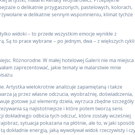
pejzaże o delikatnie przygaszonych, pastelowych, kolorach,
przywołane w delikatnie sennym wspomnieniu, klimat tychże
tylko widoki – to przede wszystkim emocje wynikłe z
rą. Są to prace wybrane – po jednym, dwa – z większych cykli
iejsc. Różnorodne. W małej hotelowej Galerii nie ma miejsca
dowałam zaprezentować, jakie tematy w malarstwie mnie
isażu.
ie. Artystka wielokrotnie analizuje zapamiętaną i także
warza ją przez własne odczucia, wyobraźnię, doświadczenia,
wuje gotowe już elementy dzieła, wyrzuca zbędne szczegóły 
eżywania są najistotniejsze i które potem tworzą sens
ji dokładnego odbicia tych odczuć, które zostały wcześniej
ajobraz, sytuacja pokazana na płótnie, ale to, w jaki sposób
tą dokładnie energią, jaką wywoływał widok rzeczywisty i cz