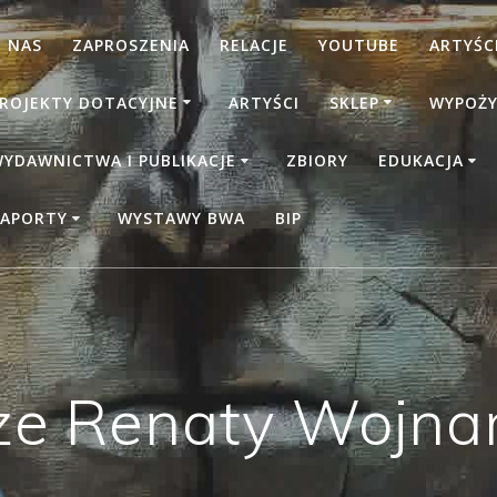
 NAS
ZAPROSZENIA
RELACJE
YOUTUBE
ARTYŚCI
ROJEKTY DOTACYJNE
ARTYŚCI
SKLEP
WYPOŻY
YDAWNICTWA I PUBLIKACJE
ZBIORY
EDUKACJA
APORTY
WYSTAWY BWA
BIP
że Renaty Wojna