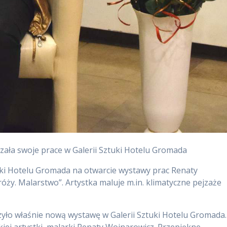
zała swoje prace w Galerii Sztuki Hotelu Gromada
tuki Hotelu Gromada na otwarcie wystawy prac Renaty
óży. Malarstwo”. Artystka maluje m.in. klimatyczne pejzaże
zyło właśnie nową wystawę w Galerii Sztuki Hotelu Gromada.
kiej artystki, malarki Renaty Wojnarowicz. Przepiękne