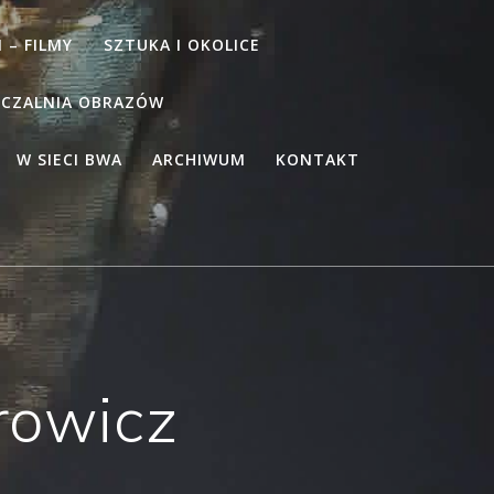
 – FILMY
SZTUKA I OKOLICE
CZALNIA OBRAZÓW
W SIECI BWA
ARCHIWUM
KONTAKT
rowicz