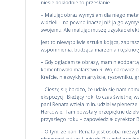
niesie dokładnie to przesłanie.
– Malując obraz wymyślam dla niego metafi
widzieli – na pewno inaczej niż ja go wymy
swojemu. Ale malując muszę uzyskać efek
Jest to niewątpliwie sztuka kojąca, zapras
wspomnienia, budząca marzenia i tęsknot
– Gdy oglądam te obrazy, mam nieodpartą
komentowała malarstwo R. Wojnarowicz ob
Krefcie, niezwykłym artyście, rysowniku, gr
– Cieszę się bardzo, że udało się nam na
ekspozycji. Bieżący rok, to czas świetnej
pani Renata wzięła m.in. udział w plenerz
Hercowie. Tam powstały przepiękne dzieł
przyszłego roku – zapowiedział dyrektor
– O tym, że pani Renata jest osobą niezwy
niedawnej sytuacji, gdy do Piły miał przy