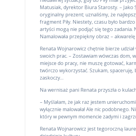
Matusiak, dyrektor Biura Starosty. – Jak
oryginalny prezent; uznaliśmy, że najleps
fragment Piły. Niestety, czasu było bardzo
artyści mogą nie podjąć się tego zadania.
Namalowała przepiękny obraz – akwarelę 
Renata Wojnarowicz chętnie bierze udział
swoich prac. – Zostawiam wówczas dom, 
miejsce do pracy, nie muszę gotować, karmi
twórczo wykorzystać. Szukam, spaceruję, b
zaskoczy…
Na wernisaż pani Renata przyszła o kulach
– Myślałam, że jak raz jestem unieruchomi
wyłącznie malowała! Ale nic podobnego. Ni
który w pewnym momencie zadymi i zagrzmi
Renata Wojnarowicz jest tegoroczną laur
dziedzinie kultury.