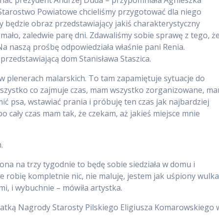
o Starostwo Powiatowe chcieliśmy przygotować dla niego
zy będzie obraz przedstawiający jakiś charakterystyczny
 mało, zaledwie parę dni. Zdawaliśmy sobie sprawę z tego, ż
 Na naszą prośbę odpowiedziała właśnie pani Renia.
przedstawiającą dom Stanisława Staszica.
 w plenerach malarskich. To tam zapamiętuje sytuacje do
wszystko co zajmuje czas, mam wszystko zorganizowane, m
ć psa, wstawiać prania i próbuję ten czas jak najbardziej
o cały czas mam tak, że czekam, aż jakieś miejsce mnie
.
ona na trzy tygodnie to będę sobie siedziała w domu i
e robię kompletnie nic, nie maluję, jestem jak uśpiony wulka
, i wybuchnie – mówiła artystka.
eatką Nagrody Starosty Pilskiego Eligiusza Komarowskiego 