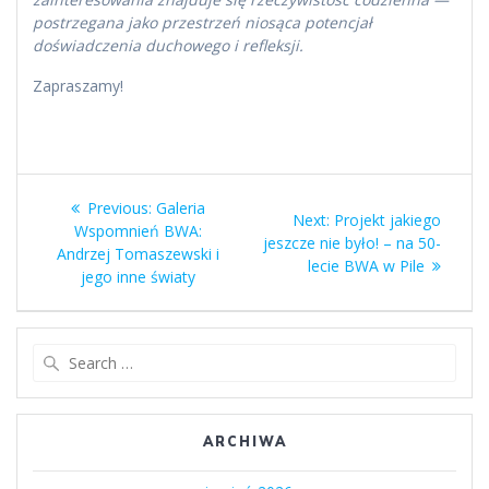
postrzegana jako przestrzeń niosąca potencjał
doświadczenia duchowego i refleksji.
Zapraszamy!
Nawigacja
Previous
Previous:
Galeria
Next
Next:
Projekt jakiego
wpisu
post:
Wspomnień BWA:
post:
jeszcze nie było! – na 50-
Andrzej Tomaszewski i
lecie BWA w Pile
jego inne światy
Search
for:
ARCHIWA