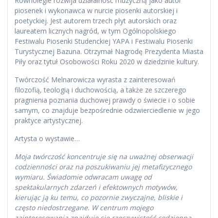
Równolegle rozwija działalność muzyczną jako autor
piosenek i wykonawca w nurcie piosenki autorskiej i
poetyckiej. Jest autorem trzech płyt autorskich oraz
laureatem licznych nagród, w tym Ogólnopolskiego
Festiwalu Piosenki Studenckiej YAPA i Festiwalu Piosenki
Turystycznej Bazuna. Otrzymał Nagrodę Prezydenta Miasta
Piły oraz tytuł Osobowości Roku 2020 w dziedzinie kultury.
Twórczość Melnarowicza wyrasta z zainteresowań
filozofią, teologią i duchowością, a także ze szczerego
pragnienia poznania duchowej prawdy o świecie i o sobie
samym, co znajduje bezpośrednie odzwierciedlenie w jego
praktyce artystycznej.
Artysta o wystawie…
Moja twórczość koncentruje się na uważnej obserwacji
codzienności oraz na poszukiwaniu jej metafizycznego
wymiaru. Świadomie odwracam uwagę od
spektakularnych zdarzeń i efektownych motywów,
kierując ją ku temu, co pozornie zwyczajne, bliskie i
często niedostrzegane. W centrum mojego
zainteresowania znajduje się rzeczywistość codzienna —