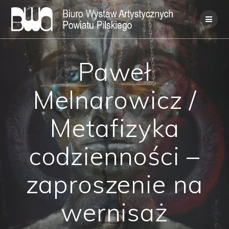
Skip
to
content
Paweł
Melnarowicz /
Metafizyka
codzienności –
zaproszenie na
wernisaż