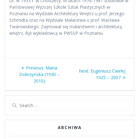
Ur. w 1953 r. w Chodzieży. W latach 1976-1981 studiował w
Państwowej Wyższej Szkole Sztuk Plastycznych w
Poznaniu na Wydziale Architektury Wnętrz u prof. Jerzego
Schmidta oraz na Wydziale Malarstwa u prof. Wacława
Twarowskiego. Zajmował się malarstwem i architekturą
wnętrz. Był wykładowcą w PWSSP w Poznaniu.
Nawigacja
Previous
Previous:
Maria
Next
Next:
Eugeniusz Ćwirlej
wpisu
post:
Dobrzyńska (1930 –
post:
1925 – 2007
2010)
Search
for:
ARCHIWA