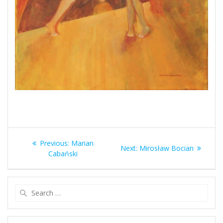
Nawigacja
Previous
Previous:
Marian
Next
Next:
Mirosław Bocian
wpisu
post:
Cabański
post:
Search
for: