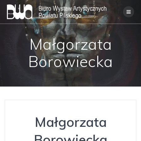
Skip
to
content
Małgorzata
Borowiecka
Małgorzata
Borowiecka