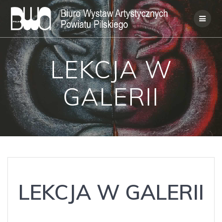
Skip
to
content
LEKCJA W
GALERII
LEKCJA W GALERII