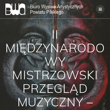
Skip
to
content
II
MIĘDZYNARODO
WY
MISTRZOWSKI
PRZEGLĄD
MUZYCZNY –