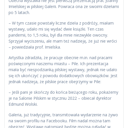
Obecna wystawa nie jest pierwszą prezentacją prac Joanny
Imielskiej w pilskiej Galerii. Powraca ona ze swoimi dziełami
po 5 latach.
– W tym czasie powstały liczne dzieła z podróży, miałam
wystawy, udało mi się wydać dwie książki. Ten czas
pandemii, to 1,5 roku, był dla mnie niezwykle owocny.
Sprzyjał wyciszeniu, ale mam też nadzieję, że już nie wróci
– powiedziała prof. Imielska.
Artystka zdradziła, że pracuje obecnie m.in. nad pracami
poświęconymi naszemu miastu – Pile. Ich prezentacja
miała być niespodzianką pilskiej wystawy, jednak nie udało
się ich ukończyć z powodu dodatkowych obowiązków. Jest
jednak nadzieja, że pilskie prace obejrzymy w Pile:
– Jeśli pani je skończy do końca bieżącego roku, pokażemy
je na Salonie Pilskim w styczniu 2022 – obiecał dyrektor
Edmund Wolski.
Galeria, już tradycyjnie, transmitowała wydarzenie na żywo
na swoim profilu na Facebooku. Film nadal można tam
obejrzeć. Wystawę natomiast będzie można oglądać w