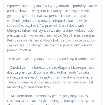
Wprowadziła do rysunków cytaty, notatki z podróży, zapisy
pamiętnikowe – wszystko to tworzy dzieła wyjątkowe,
gęste od symboli i znaków, pełne. I robi piorunujące
wrażenie. Jedną pracę można interpretować na wiele
sposobów, „czytać ją” w przenośni, ale i dosłownie.
Mnogość informacji płynąca z dzieł, technik, dokładność i
precyzja w ich wykonaniu zachwyca. Góry Harzu, Szanghaj,
Pekin, czeska Ostrawa, Nowy Jork, Serbia… także Leszno –
„są miejsca, do których wielokrotnie powracam” – mówi
Joanna Imielska.
Tytuł wystawy artystka zaczerpnęła od książki Amosa Oza.
– Chodził za mną bardzo, bardzo długo, aż któregoś razu
dostrzegłam, że „Dotknij wiatru, dotknij wody” to taka
wakacyjna nazwa. A ja rzadko mam wystawy w wakacje.
Ten tytuł idealnie wpisał się w czas i temat wystawy, jest
namacalnym zapachem lata.
– Miastem moich powrotów jest między innymi czeska
Ostrawa. W pracach z cyklu Szanghaj nawiązuję do sztuki