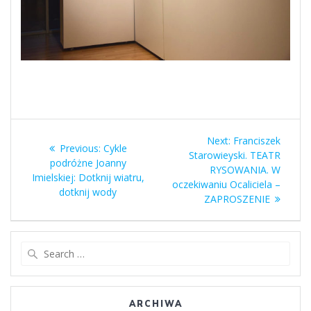
Nawigacja
Next
Next:
Franciszek
Previous
Previous:
Cykle
wpisu
post:
Starowieyski. TEATR
post:
podróżne Joanny
RYSOWANIA. W
Imielskiej: Dotknij wiatru,
oczekiwaniu Ocaliciela –
dotknij wody
ZAPROSZENIE
Search
for:
ARCHIWA