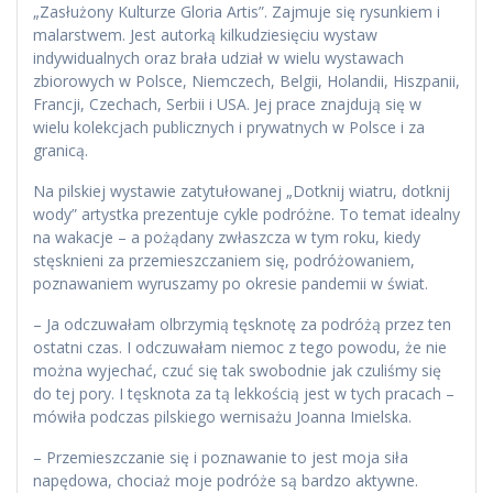
„Zasłużony Kulturze Gloria Artis”. Zajmuje się rysunkiem i
malarstwem. Jest autorką kilkudziesięciu wystaw
indywidualnych oraz brała udział w wielu wystawach
zbiorowych w Polsce, Niemczech, Belgii, Holandii, Hiszpanii,
Francji, Czechach, Serbii i USA. Jej prace znajdują się w
wielu kolekcjach publicznych i prywatnych w Polsce i za
granicą.
Na pilskiej wystawie zatytułowanej „Dotknij wiatru, dotknij
wody” artystka prezentuje cykle podróżne. To temat idealny
na wakacje – a pożądany zwłaszcza w tym roku, kiedy
stęsknieni za przemieszczaniem się, podróżowaniem,
poznawaniem wyruszamy po okresie pandemii w świat.
– Ja odczuwałam olbrzymią tęsknotę za podróżą przez ten
ostatni czas. I odczuwałam niemoc z tego powodu, że nie
można wyjechać, czuć się tak swobodnie jak czuliśmy się
do tej pory. I tęsknota za tą lekkością jest w tych pracach –
mówiła podczas pilskiego wernisażu Joanna Imielska.
– Przemieszczanie się i poznawanie to jest moja siła
napędowa, chociaż moje podróże są bardzo aktywne.