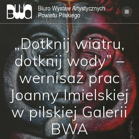
Skip
to
content
„Dotknij wiatru,
dotknij wody” –
wernisaż prac
Joanny Imielskiej
w pilskiej Galerii
BWA