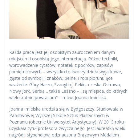
Każda praca jest jej osobistym zauroczeniem danym
miejscem i osobistą jego interpretacją. Różne techniki,
wprowadzenie cytatów, notatek z podróży, zapisów
pamiętnikowych – wszystko to tworzy dzieła wyjątkowe,
gęste od symboli i znaków, pełne. I robi piorunujące
wrażenie. Góry Harzu, Szanghaj, Pekin, czeska Ostrawa,
Nowy Jork, Serbia… także Leszno – „są miejsca, do których
wielokrotnie powracam” – mówi Joanna Imielska.
Joanna Imielska urodziła się w Bydgoszczy. Studiowała w
Państwowej Wyższej Szkole Sztuk Plastycznych w
Poznaniu (obecnie Uniwersytet Artystyczny). W 2013 roku
uzyskała tytuł profesora zwyczajnego. Jest laureatką wielu
nagród i stypendiów; odznaczona Brązowym Medalem