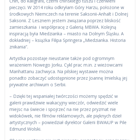
Chin, do kaligrafii, czerni chińskiego tuszu i czerwieni
pieczęci. W 2014 roku odkryłam Góry Harzu, położone w
środkowych Niemczech na terenie Saksonii-Anhalt i Dolnej
Saksonii. Z Lesznem jestem związana poprzez bliskość
zamieszkania i współpracę z Galerią MBWA. Kolejną
inspiracją była Miedzianka – miasto na Dolnym Śląsku. A
dokładniej – książka Filipa Springera „Miedzianka. Historia
znikania”.
Artystka pozostaje nieustanie także pod ogromnym
wrażeniem Nowego Jorku. Cykl prac m.in. z wieżowcami
Manhattanu zachwyca. Na pilskiej wystawie można
ponadto zobaczyć udostępnione przez Joannę Imielską jej
prywatne archiwum o Serbii.
– Dzięki tej wspaniałej twórczości możemy spędzić w
galerii prawdziwie wakacyjny wieczór, odwiedzić wiele
miejsc na świecie i spojrzeć na nie przez pryzmat nie
widokówek, nie filmów reklamowych, ale pięknych dzieł
artystycznych – powiedział dyrektor Galerii BWAiUP w Pile
Edmund Wolski.