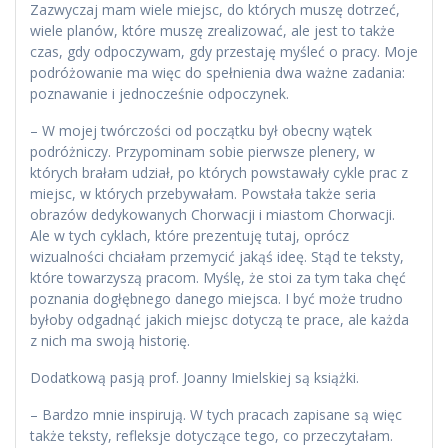
Zazwyczaj mam wiele miejsc, do których muszę dotrzeć,
wiele planów, które muszę zrealizować, ale jest to także
czas, gdy odpoczywam, gdy przestaję myśleć o pracy. Moje
podróżowanie ma więc do spełnienia dwa ważne zadania:
poznawanie i jednocześnie odpoczynek.
– W mojej twórczości od początku był obecny wątek
podróżniczy. Przypominam sobie pierwsze plenery, w
których brałam udział, po których powstawały cykle prac z
miejsc, w których przebywałam. Powstała także seria
obrazów dedykowanych Chorwacji i miastom Chorwacji.
Ale w tych cyklach, które prezentuję tutaj, oprócz
wizualności chciałam przemycić jakąś ideę. Stąd te teksty,
które towarzyszą pracom. Myślę, że stoi za tym taka chęć
poznania dogłębnego danego miejsca. I być może trudno
byłoby odgadnąć jakich miejsc dotyczą te prace, ale każda
z nich ma swoją historię.
Dodatkową pasją prof. Joanny Imielskiej są książki.
– Bardzo mnie inspirują. W tych pracach zapisane są więc
także teksty, refleksje dotyczące tego, co przeczytałam.