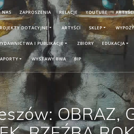
 NAS
ZAPROSZENIA
RELACJE
YOUTUBE
ARTYŚCI
ROJEKTY DOTACYJNE
ARTYŚCI
SKLEP
WYPOŻY
YDAWNICTWA I PUBLIKACJE
ZBIORY
EDUKACJA
APORTY
WYSTAWY BWA
BIP
szów: OBRAZ, 
EK, RZEŹBA ROK