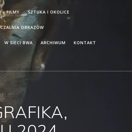
 – FILMY
SZTUKA I OKOLICE
CZALNIA OBRAZÓW
W SIECI BWA
ARCHIWUM
KONTAKT
GRAFIKA,
U 2024