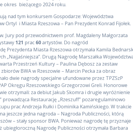
je okres bieżącego 2024 roku.
wują nad tym konkursem Gospodarze: Województwa
 Ortyl i Miasta Rzeszowa – Pan Prezydent Konrad Fijołek.
w. Jury pod przewodnictwem prof. Magdaleny Małgorzata
wystawy
121
prac
60
artystów. Do nagród
odę Prezydenta Miasta Rzeszowa otrzymała Kamila Bednars
nych „Najjaśniejsza”. Drugą Nagrodę Marszałka Województw
rta Przestrzeń Kultury – Paulina Dębosz za zestaw
 zbiorów BWA w Rzeszowie – Marcin Pecka za obraz
znało dwie nagrody specjalne ufundowane przez TPZSzP
ZPAP Okręgu Rzeszowskiego Grzegorzowi Greli. Honorowe
ie otrzymali: za debiut Jakub Skomra i drugie wyróżnienie
s” prowadząca Restaurację „Rzeszuff” pozaregulaminowo
pu prac Andrzeja Rułki i Dominika Kamińskiego. W trakcie
na jeszcze jedna nagroda – Nagroda Publiczności, którą
Rzeszów – stały sponsor BWA. Ponieważ nagrodę tę przyznaje
 iż ubiegłoroczną Nagrodę Publiczności otrzymała Barbara