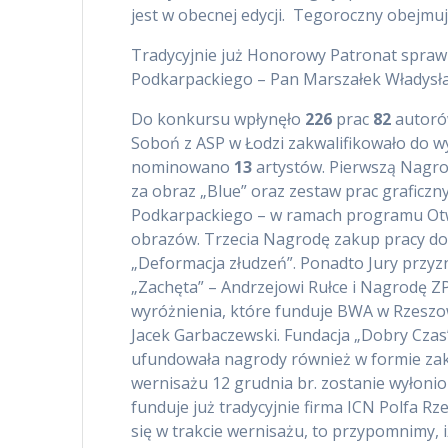
jest w obecnej edycji. Tegoroczny obejmu
Tradycyjnie już Honorowy Patronat spra
Podkarpackiego – Pan Marszałek Władysław
Do konkursu wpłynęło
226
prac
82
autoró
Soboń z ASP w Łodzi zakwalifikowało do 
nominowano
13
artystów. Pierwszą Nagr
za obraz „Blue” oraz zestaw prac graficz
Podkarpackiego – w ramach programu Otwa
obrazów. Trzecia Nagrodę zakup pracy do
„Deformacja złudzeń”. Ponadto Jury przy
„Zachęta” – Andrzejowi Rułce i Nagrodę 
wyróżnienia, które funduje BWA w Rzeszow
Jacek Garbaczewski. Fundacja „Dobry Cza
ufundowała nagrody również w formie zaku
wernisażu 12 grudnia br. zostanie wyłonio
funduje już tradycyjnie firma ICN Polfa 
się w trakcie wernisażu, to przypomnimy,