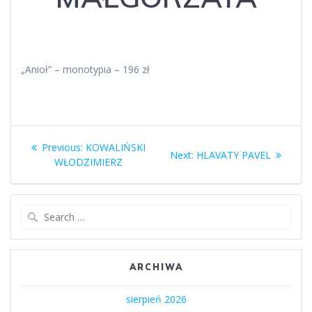
„Anioł” – monotypia – 196 zł
Nawigacja
Previous
Previous:
KOWALIŃSKI
Next
Next:
HLAVATY PAVEL
wpisu
post:
WŁODZIMIERZ
post:
Search
for:
ARCHIWA
sierpień 2026