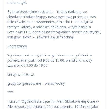
matematyki.
Było to przepiękne spotkanie – mamy nadzieję, że
absolwenci odwiedzający naszą wystawę przeżyją u nas
miłe chwile, pełne wspomnień, śmiechu i… nostalgii za
tamtymi latami, a młodsze pokolenia, w tym dzisiejsi
uczniowie I LO, odnajdą na fotografiach swoich nauczycieli,
kolegów, siebie – i również się uśmiechną!
Zapraszamy!
Wystawę można oglądać w godzinach pracy Galerii: w
poniedziałki i piątki od 9.00 do 15.00, we wtorki, środy i
czwartki od 9.00 do 19.00.
bilety: 5,- i 10,- zł.
grupy zorganizowane – wstęp wolny
***
I Liceum Ogólnokształcące im. Marii Skłodowskiej-Curie w
Pile rozpoczęło działalność 1 października 1945 roku jako