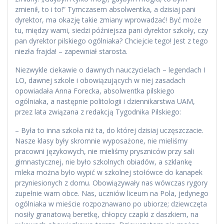
zmienił, to i to!” Tymczasem absolwentka, a dzisiaj pani
dyrektor, ma okazję takie zmiany wprowadzać! Być może
tu, między wami, siedzi późniejsza pani dyrektor szkoły, czy
pan dyrektor pilskiego ogólniaka? Chciejcie tego! Jest z tego
niezła frajda! – zapewniał starosta.
Niezwykle ciekawie o dawnych nauczycielach – legendach I
LO, dawnej szkole i obowiązujących w niej zasadach
opowiadała Anna Forecka, absolwentka pilskiego
ogólniaka, a następnie politologii i dziennikarstwa UAM,
przez lata związana z redakcją Tygodnika Pilskiego:
– Była to inna szkoła niż ta, do której dzisiaj uczęszczacie.
Nasze klasy były skromnie wyposażone, nie mieliśmy
pracowni językowych, nie mieliśmy pryszniców przy sali
gimnastycznej, nie było szkolnych obiadów, a szklankę
mleka można było wypić w szkolnej stołówce do kanapek
przyniesionych z domu. Obowiązywały nas wówczas rygory
zupełnie wam obce. Nas, uczniów liceum na Pola, jedynego
ogólniaka w mieście rozpoznawano po ubiorze; dziewczęta
nosiły granatową beretkę, chłopcy czapki z daszkiem, na