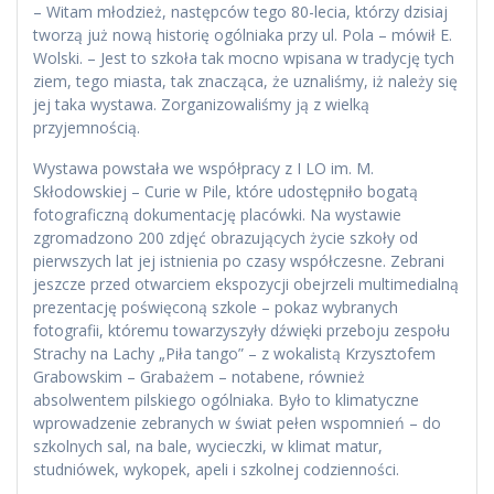
– Witam młodzież, następców tego 80-lecia, którzy dzisiaj
tworzą już nową historię ogólniaka przy ul. Pola – mówił E.
Wolski. – Jest to szkoła tak mocno wpisana w tradycję tych
ziem, tego miasta, tak znacząca, że uznaliśmy, iż należy się
jej taka wystawa. Zorganizowaliśmy ją z wielką
przyjemnością.
Wystawa powstała we współpracy z I LO im. M.
Skłodowskiej – Curie w Pile, które udostępniło bogatą
fotograficzną dokumentację placówki. Na wystawie
zgromadzono 200 zdjęć obrazujących życie szkoły od
pierwszych lat jej istnienia po czasy współczesne. Zebrani
jeszcze przed otwarciem ekspozycji obejrzeli multimedialną
prezentację poświęconą szkole – pokaz wybranych
fotografii, któremu towarzyszyły dźwięki przeboju zespołu
Strachy na Lachy „Piła tango” – z wokalistą Krzysztofem
Grabowskim – Grabażem – notabene, również
absolwentem pilskiego ogólniaka. Było to klimatyczne
wprowadzenie zebranych w świat pełen wspomnień – do
szkolnych sal, na bale, wycieczki, w klimat matur,
studniówek, wykopek, apeli i szkolnej codzienności.