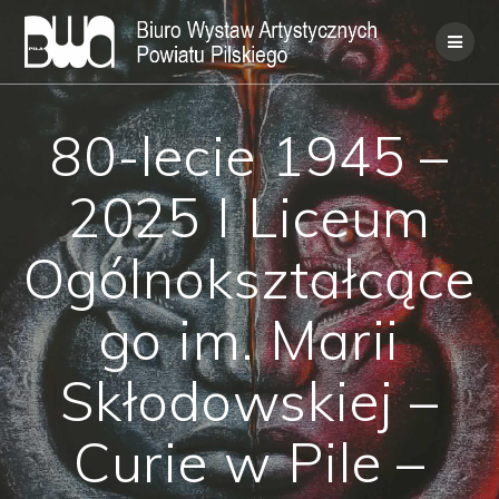
Skip
to
content
80-lecie 1945 –
2025 I Liceum
Ogólnokształcące
go im. Marii
Skłodowskiej –
Curie w Pile –