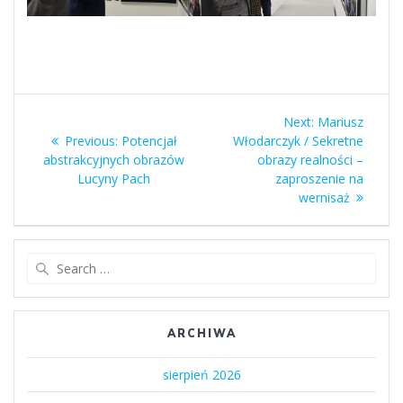
Nawigacja
Next
Next:
Mariusz
wpisu
Previous
post:
Previous:
Potencjał
Włodarczyk / Sekretne
post:
abstrakcyjnych obrazów
obrazy realności –
Lucyny Pach
zaproszenie na
wernisaż
Search
for:
ARCHIWA
sierpień 2026