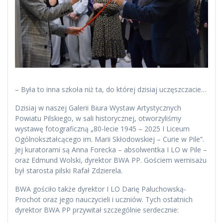
– Była to inna szkoła niż ta, do której dzisiaj uczęszczacie…
Dzisiaj w naszej Galerii Biura Wystaw Artystycznych
Powiatu Pilskiego, w sali historycznej, otworzyliśmy
wystawę fotograficzną „80-lecie 1945 – 2025 I Liceum
Ogólnokształcącego im. Marii Skłodowskiej – Curie w Pile”.
Jej kuratorami są Anna Forecka – absolwentka I LO w Pile –
oraz Edmund Wolski, dyrektor BWA PP. Gościem wernisażu
był starosta pilski Rafał Zdzierela.
BWA gościło także dyrektor I LO Darię Paluchowską-
Prochot oraz jego nauczycieli i uczniów. Tych ostatnich
dyrektor BWA PP przywitał szczególnie serdecznie: