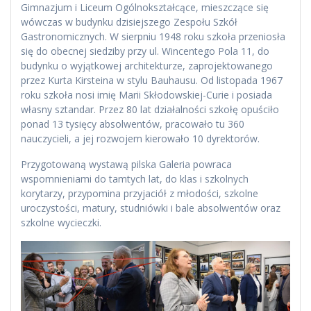
Gimnazjum i Liceum Ogólnokształcące, mieszczące się
wówczas w budynku dzisiejszego Zespołu Szkół
Gastronomicznych. W sierpniu 1948 roku szkoła przeniosła
się do obecnej siedziby przy ul. Wincentego Pola 11, do
budynku o wyjątkowej architekturze, zaprojektowanego
przez Kurta Kirsteina w stylu Bauhausu. Od listopada 1967
roku szkoła nosi imię Marii Skłodowskiej-Curie i posiada
własny sztandar. Przez 80 lat działalności szkołę opuściło
ponad 13 tysięcy absolwentów, pracowało tu 360
nauczycieli, a jej rozwojem kierowało 10 dyrektorów.
Przygotowaną wystawą pilska Galeria powraca
wspomnieniami do tamtych lat, do klas i szkolnych
korytarzy, przypomina przyjaciół z młodości, szkolne
uroczystości, matury, studniówki i bale absolwentów oraz
szkolne wycieczki.