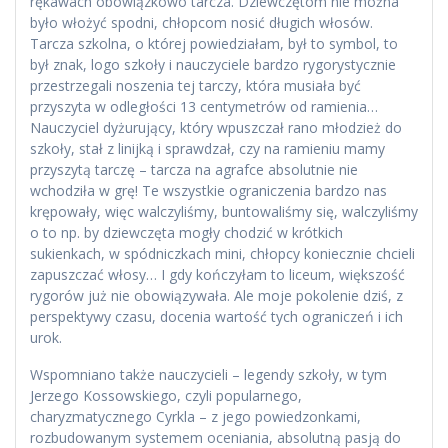
rękawach obowiązkowo tarcza. Dziewczętom nie można
było włożyć spodni, chłopcom nosić długich włosów.
Tarcza szkolna, o której powiedziałam, był to symbol, to
był znak, logo szkoły i nauczyciele bardzo rygorystycznie
przestrzegali noszenia tej tarczy, która musiała być
przyszyta w odległości 13 centymetrów od ramienia…
Nauczyciel dyżurujący, który wpuszczał rano młodzież do
szkoły, stał z linijką i sprawdzał, czy na ramieniu mamy
przyszytą tarczę – tarcza na agrafce absolutnie nie
wchodziła w grę! Te wszystkie ograniczenia bardzo nas
krępowały, więc walczyliśmy, buntowaliśmy się, walczyliśmy
o to np. by dziewczęta mogły chodzić w krótkich
sukienkach, w spódniczkach mini, chłopcy koniecznie chcieli
zapuszczać włosy… I gdy kończyłam to liceum, większość
rygorów już nie obowiązywała. Ale moje pokolenie dziś, z
perspektywy czasu, docenia wartość tych ograniczeń i ich
urok.
Wspomniano także nauczycieli – legendy szkoły, w tym
Jerzego Kossowskiego, czyli popularnego,
charyzmatycznego Cyrkla – z jego powiedzonkami,
rozbudowanym systemem oceniania, absolutną pasją do