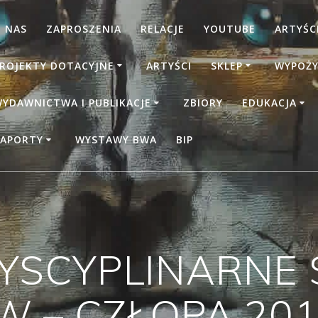
 NAS
ZAPROSZENIA
RELACJE
YOUTUBE
ARTYŚCI
ROJEKTY DOTACYJNE
ARTYŚCI
SKLEP
WYPOŻY
YDAWNICTWA I PUBLIKACJE
ZBIORY
EDUKACJA
APORTY
WYSTAWY BWA
BIP
DYSCYPLINARNE
– CZŁOPA 2012 