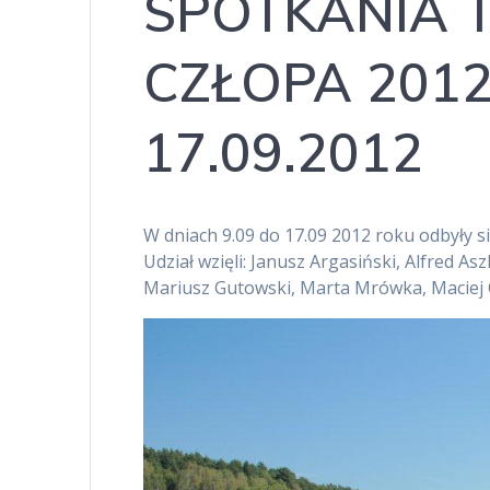
SPOTKANIA
CZŁOPA 2012 
17.09.2012
W dniach 9.09 do 17.09 2012 roku odbyły s
Udział wzięli: Janusz Argasiński, Alfred A
Mariusz Gutowski, Marta Mrówka, Maciej O