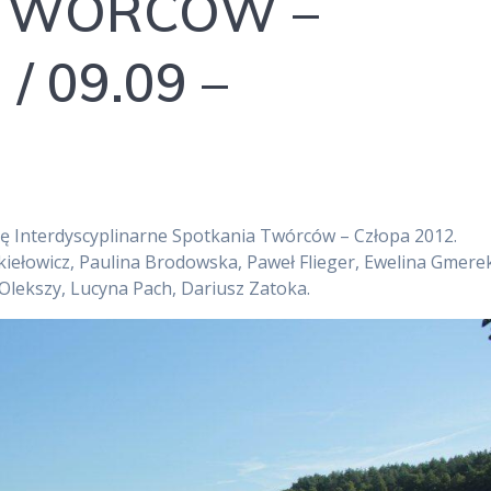
 TWÓRCÓW –
/ 09.09 –
ię Interdyscyplinarne Spotkania Twórców – Człopa 2012.
szkiełowicz, Paulina Brodowska, Paweł Flieger, Ewelina Gmere
lekszy, Lucyna Pach, Dariusz Zatoka.