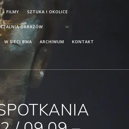
 – FILMY
SZTUKA I OKOLICE
CZALNIA OBRAZÓW
W SIECI BWA
ARCHIWUM
KONTAKT
 SPOTKANIA
/ 09.09 –