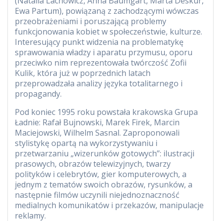
(Natalia Lachowicz, Anna Baumgart, Marta Deskur,
Ewa Partum), powiązaną z zachodzącymi wówczas
przeobrażeniami i poruszającą problemy
funkcjonowania kobiet w społeczeństwie, kulturze.
Interesujący punkt widzenia na problematykę
sprawowania władzy i aparatu przymusu, oporu
przeciwko nim reprezentowała twórczość Zofii
Kulik, która już w poprzednich latach
przeprowadzała analizy języka totalitarnego i
propagandy.
Pod koniec 1995 roku powstała krakowska Grupa
Ładnie: Rafał Bujnowski, Marek Firek, Marcin
Maciejowski, Wilhelm Sasnal. Zaproponowali
stylistykę opartą na wykorzystywaniu i
przetwarzaniu „wizerunków gotowych”: ilustracji
prasowych, obrazów telewizyjnych, twarzy
polityków i celebrytów, gier komputerowych, a
jednym z tematów swoich obrazów, rysunków, a
następnie filmów uczynili niejednoznaczność
medialnych komunikatów i przekazów, manipulacje
reklamy.