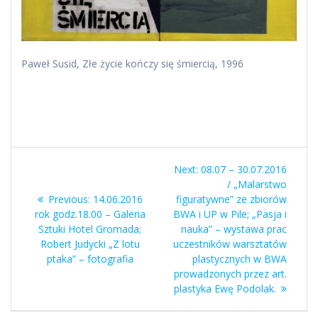
Paweł Susid, Złe życie kończy się śmiercią, 1996
Nawigacja
Next
Next:
08.07 – 30.07.2016
wpisu
post:
/ „Malarstwo
Previous
Previous:
14.06.2016
figuratywne” ze zbiorów
post:
rok godz.18.00 – Galeria
BWA i UP w Pile; „Pasja i
Sztuki Hotel Gromada;
nauka” – wystawa prac
Robert Judycki „Z lotu
uczestników warsztatów
ptaka” – fotografia
plastycznych w BWA
prowadzonych przez art.
plastyka Ewę Podolak.