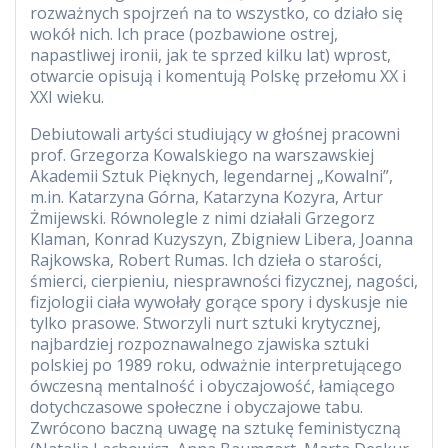
rozważnych spojrzeń na to wszystko, co działo się
wokół nich. Ich prace (pozbawione ostrej,
napastliwej ironii, jak te sprzed kilku lat) wprost,
otwarcie opisują i komentują Polskę przełomu XX i
XXI wieku.
Debiutowali artyści studiujący w głośnej pracowni
prof. Grzegorza Kowalskiego na warszawskiej
Akademii Sztuk Pięknych, legendarnej „Kowalni”,
m.in. Katarzyna Górna, Katarzyna Kozyra, Artur
Żmijewski. Równolegle z nimi działali Grzegorz
Klaman, Konrad Kuzyszyn, Zbigniew Libera, Joanna
Rajkowska, Robert Rumas. Ich dzieła o starości,
śmierci, cierpieniu, niesprawności fizycznej, nagości,
fizjologii ciała wywołały gorące spory i dyskusje nie
tylko prasowe. Stworzyli nurt sztuki krytycznej,
najbardziej rozpoznawalnego zjawiska sztuki
polskiej po 1989 roku, odważnie interpretującego
ówczesną mentalność i obyczajowość, łamiącego
dotychczasowe społeczne i obyczajowe tabu.
Zwrócono baczną uwagę na sztukę feministyczną