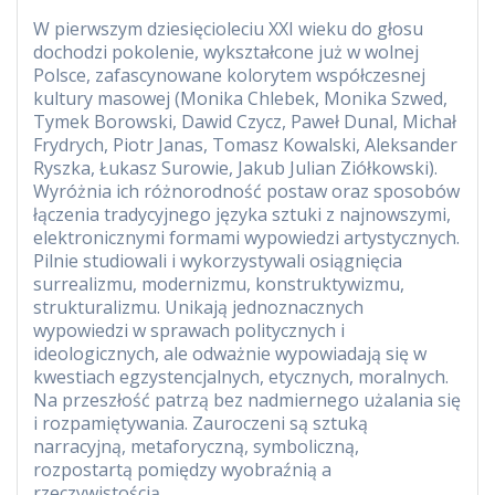
W pierwszym dziesięcioleciu XXI wieku do głosu
dochodzi pokolenie, wykształcone już w wolnej
Polsce, zafascynowane kolorytem współczesnej
kultury masowej (Monika Chlebek, Monika Szwed,
Tymek Borowski, Dawid Czycz, Paweł Dunal, Michał
Frydrych, Piotr Janas, Tomasz Kowalski, Aleksander
Ryszka, Łukasz Surowie, Jakub Julian Ziółkowski).
Wyróżnia ich różnorodność postaw oraz sposobów
łączenia tradycyjnego języka sztuki z najnowszymi,
elektronicznymi formami wypowiedzi artystycznych.
Pilnie studiowali i wykorzystywali osiągnięcia
surrealizmu, modernizmu, konstruktywizmu,
strukturalizmu. Unikają jednoznacznych
wypowiedzi w sprawach politycznych i
ideologicznych, ale odważnie wypowiadają się w
kwestiach egzystencjalnych, etycznych, moralnych.
Na przeszłość patrzą bez nadmiernego użalania się
i rozpamiętywania. Zauroczeni są sztuką
narracyjną, metaforyczną, symboliczną,
rozpostartą pomiędzy wyobraźnią a
rzeczywistością.