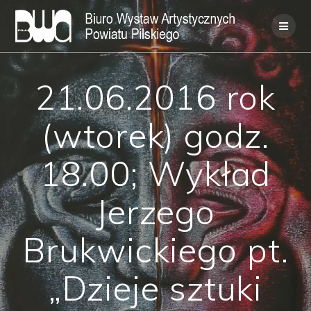
Skip
to
content
21.06.2016 rok
(wtorek) godz.
18.00; Wykład
Jerzego
Brukwickiego pt.
„Dzieje sztuki