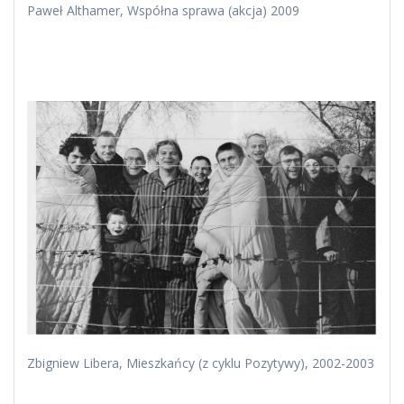
Paweł Althamer, Współna sprawa (akcja) 2009
Zbigniew Libera, Mieszkańcy (z cyklu Pozytywy), 2002-2003