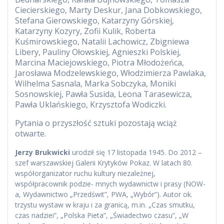
Ciecierskiego, Marty Deskur, Jana Dobkowskiego,
Stefana Gierowskiego, Katarzyny Górskiej,
Katarzyny Kozyry, Zofii Kulik, Roberta
Kuśmirowskiego, Natalii Lachowicz, Zbigniewa
Libery, Pauliny Ołowskiej, Agnieszki Polskiej,
Marcina Maciejowskiego, Piotra Młodożeńca,
Jarosława Modzelewskiego, Włodzimierza Pawlaka,
Wilhelma Sasnala, Marka Sobczyka, Moniki
Sosnowskiej, Pawła Susida, Leona Tarasewicza,
Pawła Uklańskiego, Krzysztofa Wodiczki.
Pytania o przyszłość sztuki pozostają wciąż
otwarte.
Jerzy Brukwicki
urodził się 17 listopada 1945. Do 2012 –
szef warszawskiej Galerii Krytyków Pokaz. W latach 80.
współorganizator ruchu kultury niezależnej,
współpracownik podzie- mnych wydawnictw i prasy (NOW-
a, Wydawnictwo „Przedświt”, PWA, „Wybór”). Autor ok.
trzystu wystaw w kraju i za granicą, m.in. „Czas smutku,
czas nadziei”, „Polska Pieta”, „Świadectwo czasu”, „W