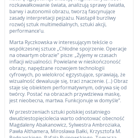
rozkawałkowanie świata, analizują sprawy światła,
barwy i autonomii obrazu, tworzą fascynujące
zasady interpretacji pejzażu. Nastąpił burzliwy
rozwój sztuk multimedialnych, sztuki akcji,
performance’u.
Marta Ryczkowska w interesującym tekście o
współczesnej sztuce „Chłodne spojrzenie. Operacje
na otwartym obrazie” pisze: „Żyjemy w czasach
inflacji wizualności. Powielane w nieskończoność
obrazy, napędzane rozwojem technologii
cyfrowych, po wielokroć egzystujące, sprawiają, że
wizualność dewaluuje się, traci znaczenie. (…) Obraz
staje się obiektem performatywnym, odrywa się od
twórcy. Postać na obrazach przywdziewa maskę,
jest nieobecna, martwa. Funkcjonuje w domyśle”.
W przestrzeniach sztuki polskiej ostatniego
dwudziestopięciolecia warto odnotować obecność
Magdaleny Abakanowicz, Sylwestra Ambroziaka,
Pawła Althamera, Mirosława Bałki, Krzysztofa M.
Bednarskiego, Rafała Bujnowskiego, Tomasza