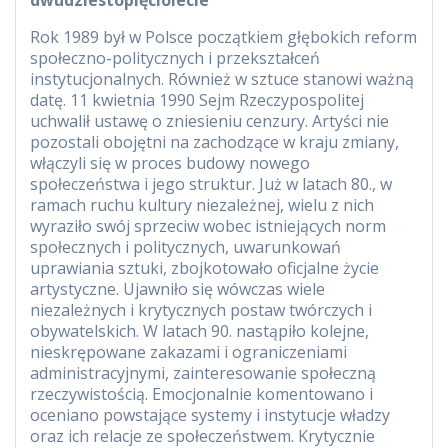
Rok 1989 był w Polsce początkiem głębokich reform
społeczno-politycznych
i przekształceń
instytucjonalnych. Również w sztuce stanowi ważną
datę. 11 kwietnia 1990 Sejm Rzeczypospolitej
uchwalił ustawę o zniesieniu cenzury. Artyści nie
pozostali obojętni na zachodzące w kraju zmiany,
włączyli się w proces budowy nowego
społeczeństwa i jego struktur. Już w latach 80., w
ramach ruchu kultury niezależnej, wielu z nich
wyraziło swój sprzeciw wobec istniejących norm
społecznych i politycznych, uwarunkowań
uprawiania sztuki, zbojkotowało oficjalne życie
artystyczne. Ujawniło się wówczas wiele
niezależnych i krytycznych postaw twórczych i
obywatelskich. W latach 90. nastąpiło kolejne,
nieskrępowane zakazami i ograniczeniami
administracyjnymi, zainteresowanie społeczną
rzeczywistością. Emocjonalnie komentowano i
oceniano powstające systemy i instytucje władzy
oraz ich relacje ze społeczeństwem. Krytycznie