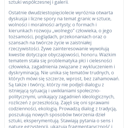
sztuki współczesnej i galerii.
Ostatnie dwudziestopięciolecie wyróżnia otwarta
dyskusja i liczne spory na temat granic w sztuce,
wolności i moralności artysty; o formach i
kierunkach rozwoju „wolnego” człowieka, o jego
tożsamości, poglądach, przekonaniach oraz o
szansach na twórcze życie w zaistniałej
rzeczywistości. Żywe zainteresowanie wywołują
kwestie dotyczące obyczajowości, honoru. Ważkim
tematem stała się problematyka płci i cielesności
człowieka, zagadnienia związane z wykluczeniem i
dyskryminacją. Nie unika się tematów trudnych, o
których mówi się szczerze, wprost, bez zahamowań.
Są także i twórcy, którzy nie podjęli dialogu z
istniejącą sytuacją i uwikłaniami społeczno-
politycznymi, unikający zagadnień ideologicznych,
rozliczeń z przeszłością. Zajęli się oni sprawami
codzienności, ekologią. Prowadzą dialog z tradycją,
poszukują nowych sposobów tworzenia dzieł
sztuki, eksperymentują. Stawiają pytania o sens i
naturę egzystencji, ukazują fragmentaryczność i