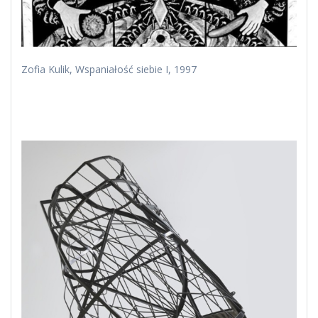
Zofia Kulik, Wspaniałość siebie I, 1997