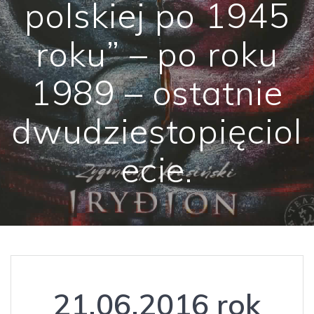
polskiej po 1945
roku” – po roku
1989 – ostatnie
dwudziestopięciol
ecie.
21.06.2016 rok