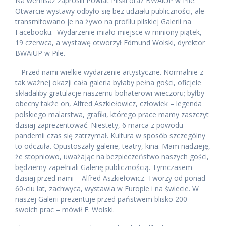
Na wernisaż zaprosili Powiat Pilski oraz BWAiUP w Pile.
Otwarcie wystawy odbyło się bez udziału publiczności, ale
transmitowano je na żywo na profilu pilskiej Galerii na
Facebooku. Wydarzenie miało miejsce w miniony piątek,
19 czerwca, a wystawę otworzył Edmund Wolski, dyrektor
BWAiUP w Pile.
– Przed nami wielkie wydarzenie artystyczne. Normalnie z
tak ważnej okazji cała galeria byłaby pełna gości, oficjele
składaliby gratulacje naszemu bohaterowi wieczoru; byłby
obecny także on, Alfred Aszkiełowicz, człowiek – legenda
polskiego malarstwa, grafiki, którego prace mamy zaszczyt
dzisiaj zaprezentować. Niestety, 6 marca z powodu
pandemii czas się zatrzymał. Kultura w sposób szczególny
to odczuła. Opustoszały galerie, teatry, kina. Mam nadzieję,
że stopniowo, uważając na bezpieczeństwo naszych gości,
będziemy zapełniali Galerię publicznością. Tymczasem
dzisiaj przed nami – Alfred Aszkiełowicz. Tworzy od ponad
60-ciu lat, zachwyca, wystawia w Europie i na świecie. W
naszej Galerii prezentuje przed państwem blisko 200
swoich prac – mówił E. Wolski.