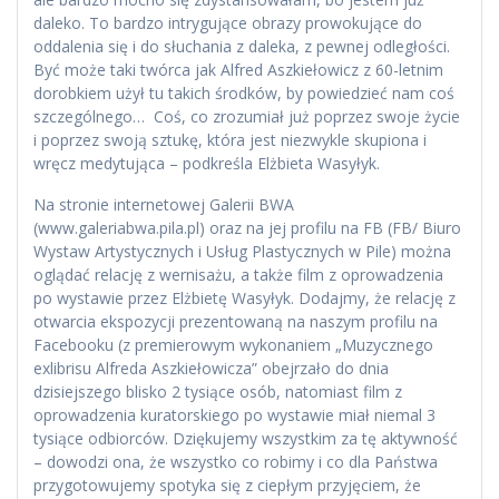
daleko. To bardzo intrygujące obrazy prowokujące do
oddalenia się i do słuchania z daleka, z pewnej odległości.
Być może taki twórca jak Alfred Aszkiełowicz z 60-letnim
dorobkiem użył tu takich środków, by powiedzieć nam coś
szczególnego… Coś, co zrozumiał już poprzez swoje życie
i poprzez swoją sztukę, która jest niezwykle skupiona i
wręcz medytująca – podkreśla Elżbieta Wasyłyk.
Na stronie internetowej Galerii BWA
(www.galeriabwa.pila.pl) oraz na jej profilu na FB (FB/ Biuro
Wystaw Artystycznych i Usług Plastycznych w Pile) można
oglądać relację z wernisażu, a także film z oprowadzenia
po wystawie przez Elżbietę Wasyłyk. Dodajmy, że relację z
otwarcia ekspozycji prezentowaną na naszym profilu na
Facebooku (z premierowym wykonaniem „Muzycznego
exlibrisu Alfreda Aszkiełowicza” obejrzało do dnia
dzisiejszego blisko 2 tysiące osób, natomiast film z
oprowadzenia kuratorskiego po wystawie miał niemal 3
tysiące odbiorców. Dziękujemy wszystkim za tę aktywność
– dowodzi ona, że wszystko co robimy i co dla Państwa
przygotowujemy spotyka się z ciepłym przyjęciem, że