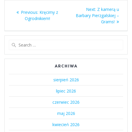
Nawigacja
Next
Next:
Z kamerą u
Previous
Previous:
Kręcimy z
wpisu
post:
Barbary Pierzgalskiej –
post:
Ogrodnikiem!
Grams!
Search
for:
ARCHIWA
sierpień 2026
lipiec 2026
czerwiec 2026
maj 2026
kwiecień 2026