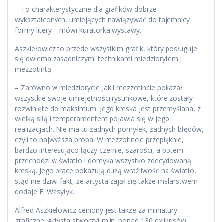
– To charakterystycznie dla grafików dobrze
wykształconych, umiejących nawiązywać do tajemnicy
formy litery – mówi kuratorka wystawy.
Aszkiełowicz to przede wszystkim grafik, który posługuje
się dwiema zasadniczymi technikami miedziorytem i
mezzotintą.
– Zarówno w miedziorycie jak i mezzotincie pokazał
wszystkie swoje umiejętności rysunkowe, które zostały
rozwinięte do maksimum. Jego kreska jest przemyślana, z
wielką siłą i temperamentem pojawia się w jego
realizacjach. Nie ma tu żadnych pomyłek, żadnych błędów,
czyli to najwyższa próba. W mezzotincie przepięknie,
bardzo interesująco łączy czernie, szarości, a potem
przechodzi w światło i domyka wszystko zdecydowaną
kreską. Jego prace pokazują dużą wrażliwość na światło,
stąd nie dziwi fakt, że artysta zajął się także malarstwem –
dodaje E. Wasyłyk.
Alfred Aszkiełowicz ceniony jest także za miniatury
graficzne. Artysta stworzył m.in. ponad 130 exlibrisów.