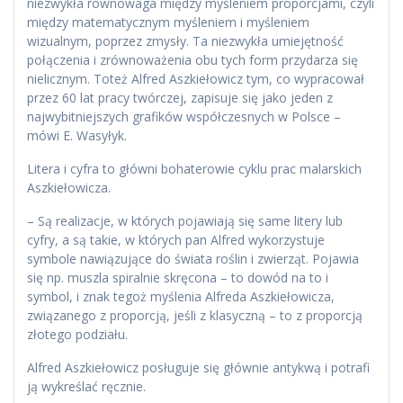
niezwykła równowaga między myśleniem proporcjami, czyli
między matematycznym myśleniem i myśleniem
wizualnym, poprzez zmysły. Ta niezwykła umiejętność
połączenia i zrównoważenia obu tych form przydarza się
nielicznym. Toteż Alfred Aszkiełowicz tym, co wypracował
przez 60 lat pracy twórczej, zapisuje się jako jeden z
najwybitniejszych grafików współczesnych w Polsce –
mówi E. Wasyłyk.
Litera i cyfra to główni bohaterowie cyklu prac malarskich
Aszkiełowicza.
– Są realizacje, w których pojawiają się same litery lub
cyfry, a są takie, w których pan Alfred wykorzystuje
symbole nawiązujące do świata roślin i zwierząt. Pojawia
się np. muszla spiralnie skręcona – to dowód na to i
symbol, i znak tegoż myślenia Alfreda Aszkiełowicza,
związanego z proporcją, jeśli z klasyczną – to z proporcją
złotego podziału.
Alfred Aszkiełowicz posługuje się głównie antykwą i potrafi
ją wykreślać ręcznie.