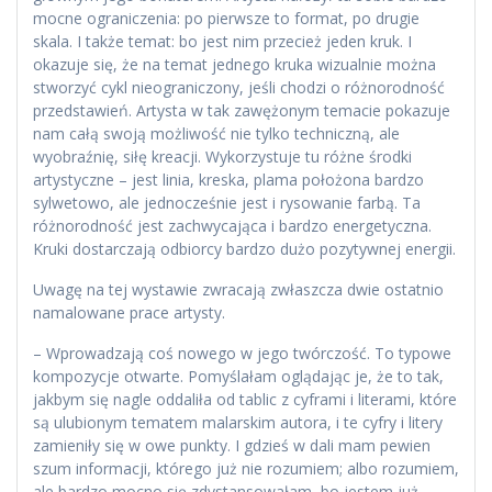
mocne ograniczenia: po pierwsze to format, po drugie
skala. I także temat: bo jest nim przecież jeden kruk. I
okazuje się, że na temat jednego kruka wizualnie można
stworzyć cykl nieograniczony, jeśli chodzi o różnorodność
przedstawień. Artysta w tak zawężonym temacie pokazuje
nam całą swoją możliwość nie tylko techniczną, ale
wyobraźnię, siłę kreacji. Wykorzystuje tu różne środki
artystyczne – jest linia, kreska, plama położona bardzo
sylwetowo, ale jednocześnie jest i rysowanie farbą. Ta
różnorodność jest zachwycająca i bardzo energetyczna.
Kruki dostarczają odbiorcy bardzo dużo pozytywnej energii.
Uwagę na tej wystawie zwracają zwłaszcza dwie ostatnio
namalowane prace artysty.
– Wprowadzają coś nowego w jego twórczość. To typowe
kompozycje otwarte. Pomyślałam oglądając je, że to tak,
jakbym się nagle oddaliła od tablic z cyframi i literami, które
są ulubionym tematem malarskim autora, i te cyfry i litery
zamieniły się w owe punkty. I gdzieś w dali mam pewien
szum informacji, którego już nie rozumiem; albo rozumiem,
ale bardzo mocno się zdystansowałam, bo jestem już