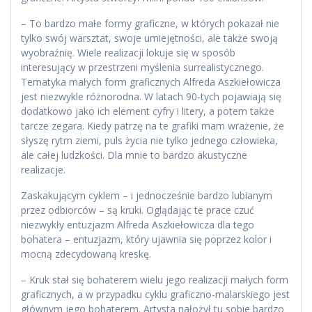
– To bardzo małe formy graficzne, w których pokazał nie
tylko swój warsztat, swoje umiejętności, ale także swoją
wyobraźnię. Wiele realizacji lokuje się w sposób
interesujący w przestrzeni myślenia surrealistycznego.
Tematyka małych form graficznych Alfreda Aszkiełowicza
jest niezwykle różnorodna. W latach 90-tych pojawiają się
dodatkowo jako ich element cyfry i litery, a potem także
tarcze zegara. Kiedy patrzę na te grafiki mam wrażenie, że
słyszę rytm ziemi, puls życia nie tylko jednego człowieka,
ale całej ludzkości. Dla mnie to bardzo akustyczne
realizacje.
Zaskakującym cyklem – i jednocześnie bardzo lubianym
przez odbiorców – są kruki. Oglądając te prace czuć
niezwykły entuzjazm Alfreda Aszkiełowicza dla tego
bohatera – entuzjazm, który ujawnia się poprzez kolor i
mocną zdecydowaną kreskę.
– Kruk stał się bohaterem wielu jego realizacji małych form
graficznych, a w przypadku cyklu graficzno-malarskiego jest
głównym jego bohaterem. Artysta nałożył tu sobie bardzo