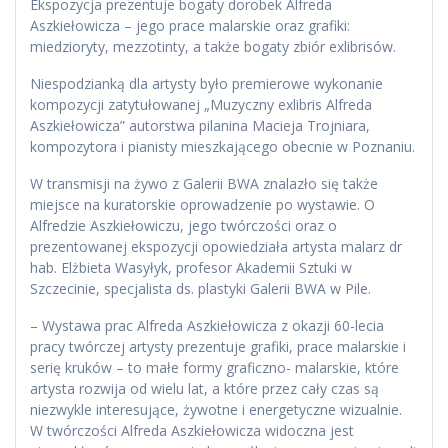
Ekspozycja prezentuje bogaty dorobek Alfreda
Aszkiełowicza – jego prace malarskie oraz grafiki:
miedzioryty, mezzotinty, a także bogaty zbiór exlibrisów.
Niespodzianką dla artysty było premierowe wykonanie
kompozycji zatytułowanej „Muzyczny exlibris Alfreda
Aszkiełowicza” autorstwa pilanina Macieja Trojniara,
kompozytora i pianisty mieszkającego obecnie w Poznaniu.
W transmisji na żywo z Galerii BWA znalazło się także
miejsce na kuratorskie oprowadzenie po wystawie. O
Alfredzie Aszkiełowiczu, jego twórczości oraz o
prezentowanej ekspozycji opowiedziała artysta malarz dr
hab. Elżbieta Wasyłyk, profesor Akademii Sztuki w
Szczecinie, specjalista ds. plastyki Galerii BWA w Pile.
– Wystawa prac Alfreda Aszkiełowicza z okazji 60-lecia
pracy twórczej artysty prezentuje grafiki, prace malarskie i
serię kruków – to małe formy graficzno- malarskie, które
artysta rozwija od wielu lat, a które przez cały czas są
niezwykle interesujące, żywotne i energetyczne wizualnie.
W twórczości Alfreda Aszkiełowicza widoczna jest