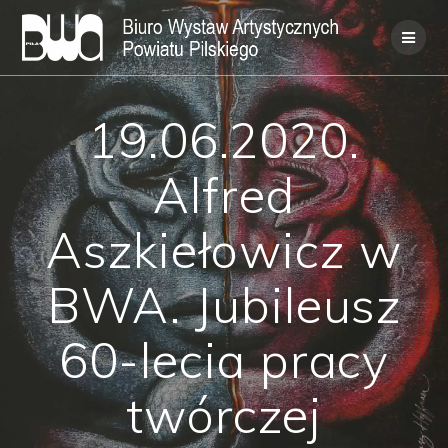
Skip
to
content
19.06.2020.
Alfred
Aszkiełowicz w
BWA. Jubileusz
60-lecia pracy
twórczej