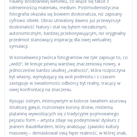
Pauliny Brodowskiej kierunku, co wiąże się także z
odmiennością materiału, medium. Postmodernistyczna
fotografia okazała się bowiem doskonalsza, niż zapisany
cyfrowo obiekt. Obraz utrwalony dawno już przewyższył
doskonałość Natury i stał się bytem niezależnym,
autonomicznym, bardziej przekonywującym, niż oryginalny
przedmiot stanowiący inspirację dla owej wirtualnej
symulacji.
W konsekwencji twórca fotogramów nie tyle zapisuje to, co
„widzi”, ile kreuje pewną warstwę znaczeniową nowej, a
jednocześnie bardzo ułudnej „realności”, która rozpoczyna
byt własny, wymykający się woli podmiotu i z czasem
zastępuje w świadomości odbiorcy byt realny, tracący w
owej konfrontacji na znaczeniu.
Rysując ostrym, intensywnym w kolorze światłem ażurową
strukturę gałęzi, rozrośnięte korony drzew, misterną
plątaninę wywodzących się z tradycyjnie pojmowanego
pejzażu form – artysta zdaje się podejmować dyskurs z
Jeanem Baudrillardem, który analizując zjawisko kultury
masowej – demaskował ową hiper realność, w której znak,