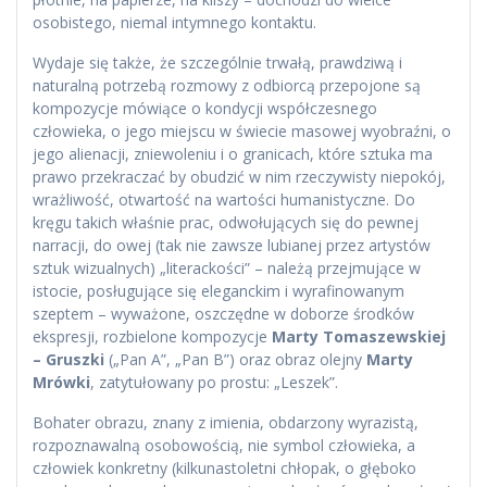
osobistego, niemal intymnego kontaktu.
Wydaje się także, że szczególnie trwałą, prawdziwą i
naturalną potrzebą rozmowy z odbiorcą przepojone są
kompozycje mówiące o kondycji współczesnego
człowieka, o jego miejscu w świecie masowej wyobraźni, o
jego alienacji, zniewoleniu i o granicach, które sztuka ma
prawo przekraczać by obudzić w nim rzeczywisty niepokój,
wrażliwość, otwartość na wartości humanistyczne. Do
kręgu takich właśnie prac, odwołujących się do pewnej
narracji, do owej (tak nie zawsze lubianej przez artystów
sztuk wizualnych) „literackości” – należą przejmujące w
istocie, posługujące się eleganckim i wyrafinowanym
szeptem – wyważone, oszczędne w doborze środków
ekspresji, rozbielone kompozycje
Marty Tomaszewskiej
– Gruszki
(„Pan A”, „Pan B”) oraz obraz olejny
Marty
Mrówki
, zatytułowany po prostu: „Leszek”.
Bohater obrazu, znany z imienia, obdarzony wyrazistą,
rozpoznawalną osobowością, nie symbol człowieka, a
człowiek konkretny (kilkunastoletni chłopak, o głęboko