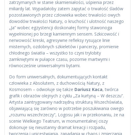
zatrzymanych w stanie skamieniałości, uśpienia przez
miliardy lat. Wypadałoby zatem zapytać o trwałość śladów
pozostawionych przez człowieka wobec trwałości owych
dowodów trwałości Natury, o kruchość i ulotność naszego
„Ja” wobec egzystencji doskonałej formy stawonoga
wypełnionej po brzegi kamiennym sensem. Szkicowość i
nerwowość kreski, agresywne refleksy rysujące linie
misternych, ozdobnych szkieletów i pancerzy, promienie
chłodnego światła – wszystko to czyni trylobity
zamkniętymi w pułapce czasu, pozornie martwymi i
równocześnie uniwersalnymi bytami.
Do form uniwersalnych, dokumentujących kontakt
człowieka z Absolutem, z duchowością Natury, z
Kosmosem – odwołuje się także
Dariusz Kaca
, twórca
grafik i obrazów olejnych z cyklu „Za kurtyną – W deszczu”.
Artysta zaintrygowany nadrzędną strukturą Wszechświata,
objawiającą się zarówno w potrzebie poszukiwania owego
„rozumu wszechrzeczy”, Logosu jak i w przekonaniu, że na
scenie Wielkiego Teatrum, w monumentalnej ciszy
dokonuje się nieustanny dramat kreacji i rozpadu,
tworzenia i unicestwiania, zapadania w chaos i zmierzania