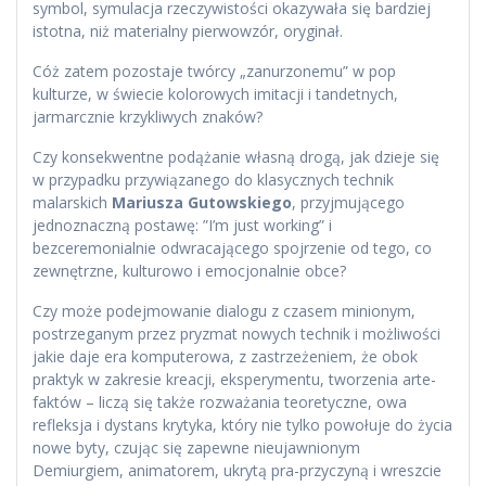
symbol, symulacja rzeczywistości okazywała się bardziej
istotna, niż materialny pierwowzór, oryginał.
Cóż zatem pozostaje twórcy „zanurzonemu” w pop
kulturze, w świecie kolorowych imitacji i tandetnych,
jarmarcznie krzykliwych znaków?
Czy konsekwentne podążanie własną drogą, jak dzieje się
w przypadku przywiązanego do klasycznych technik
malarskich
Mariusza Gutowskiego
, przyjmującego
jednoznaczną postawę: ”I’m just working” i
bezceremonialnie odwracającego spojrzenie od tego, co
zewnętrzne, kulturowo i emocjonalnie obce?
Czy może podejmowanie dialogu z czasem minionym,
postrzeganym przez pryzmat nowych technik i możliwości
jakie daje era komputerowa, z zastrzeżeniem, że obok
praktyk w zakresie kreacji, eksperymentu, tworzenia arte-
faktów – liczą się także rozważania teoretyczne, owa
refleksja i dystans krytyka, który nie tylko powołuje do życia
nowe byty, czując się zapewne nieujawnionym
Demiurgiem, animatorem, ukrytą pra-przyczyną i wreszcie