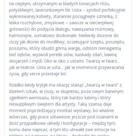
na ciepłym, utrzymanym w bladych tonacjach różu,
połyskliwym, laserunkowym tle. Usta – symbol perfekcyjnie
wykreowanej kobiety, starannie pociągnięte szminką, z
lekka rozchylone, zmysłowe – zawsze w niecierpliwej
gotowości do podjęcia dialogu, nawiązania rozmowy,
harmonijne, żurnalowo doskonałe. Niekiedy złożone do
ciszy jak dłonie do modlitwy, oczekujące szeptu, poszeptu,
poszumu, który obudzi górną wargę, odsłoni nienaganną
biel zębów, wyzwoli perełki słów, kaskady zdań, lawinę
skojarzeń i myśli. Oko w oko z ustami. Twarzą w twarz…
jak w teatrze. Usta w usta… jak w momencie przywracania
życia, gdy serce przestaje bić.
Rzadko kiedy krytyk ma okazję stanąć „twarzą w twarz” z
dziełem sztuki, w ciszy, w skupieniu, poza owym barwnym
zgiełkiem wernisażu, który tak bardzo lubimy i który
niewątpliwym świętem dla artysty. Taką szansę daje
moment poprzedzający montaż wystawy, bo właśnie
wówczas, gdy prace ustawione jeszcze pod ścianami w
dość przypadkowe układy i konfiguracje – między tym,
komu dane napisać, a tym kto utrwalił swe emocje na
płótnie, na papierze, na kliszy – dochodzi do wielce