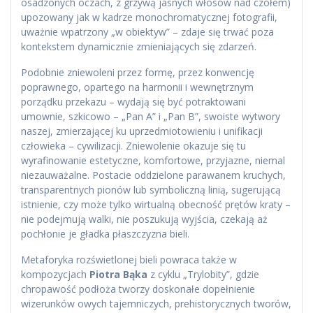
osadzonych oczach, z grzywą jasnych włosów nad czołem)
upozowany jak w kadrze monochromatycznej fotografii,
uważnie wpatrzony „w obiektyw” – zdaje się trwać poza
kontekstem dynamicznie zmieniających się zdarzeń.
Podobnie zniewoleni przez formę, przez konwencję
poprawnego, opartego na harmonii i wewnętrznym
porządku przekazu – wydają się być potraktowani
umownie, szkicowo – „Pan A” i „Pan B”, swoiste wytwory
naszej, zmierzającej ku uprzedmiotowieniu i unifikacji
człowieka – cywilizacji. Zniewolenie okazuje się tu
wyrafinowanie estetyczne, komfortowe, przyjazne, niemal
niezauważalne. Postacie oddzielone parawanem kruchych,
transparentnych pionów lub symboliczną linią, sugerującą
istnienie, czy może tylko wirtualną obecność prętów kraty –
nie podejmują walki, nie poszukują wyjścia, czekają aż
pochłonie je gładka płaszczyzna bieli.
Metaforyka rozświetlonej bieli powraca także w
kompozycjach
Piotra Bąka
z cyklu „Trylobity”, gdzie
chropawość podłoża tworzy doskonałe dopełnienie
wizerunków owych tajemniczych, prehistorycznych tworów,