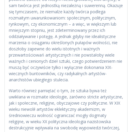
sam twórca jest jednostką niezależną i suwerenną. Okazuje
się tymczasem, że niemalże każdy twórca podlega
rozmaitym uwarunkowaniom: społecznym, politycznym,
rynkowym, czy ekonomicznym – a więc, w większym lub
mniejszym stopniu, jest zdeterminowany przez ich
oddziaływanie i potęgę. A jednak gdyby nie idealistyczne
marzenia o osiąganiu określonych pułapów wolności, nie
doszłoby zapewne do wielu istotnych i ważnych
przewartościowań artystycznych i nie powstałoby wiele
ważnych i cenionych dzieł sztuki, czego potwierdzeniem nie
muszą być oczywiście tylko i wyłącznie dokonania XIX-
wiecznych buntowników, czy radykalnych artystów-
anarchistów ubiegłego stulecia.
Warto również pamiętać o tym, że sztuka bywa też
uwikłana w rozmaite ideologie, zarówno stricte artystyczne,
jak i społeczne, religijne, obyczajowe czy polityczne. W XIX
wieku niewolił artystów eklektyczny akademizm, w
średniowieczu wolność ograniczać mogły dogmaty
religijne, w wieku XX polityczna ideologia nazistowska
destrukcyjnie wpływała na swobodę wypowiedzi twórczej,