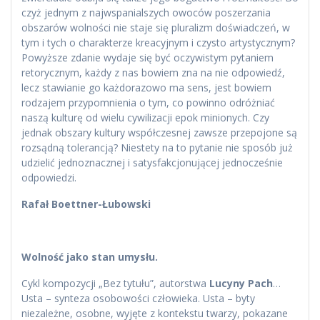
czyż jednym z najwspanialszych owoców poszerzania
obszarów wolności nie staje się pluralizm doświadczeń, w
tym i tych o charakterze kreacyjnym i czysto artystycznym?
Powyższe zdanie wydaje się być oczywistym pytaniem
retorycznym, każdy z nas bowiem zna na nie odpowiedź,
lecz stawianie go każdorazowo ma sens, jest bowiem
rodzajem przypomnienia o tym, co powinno odróżniać
naszą kulturę od wielu cywilizacji epok minionych. Czy
jednak obszary kultury współczesnej zawsze przepojone są
rozsądną tolerancją? Niestety na to pytanie nie sposób już
udzielić jednoznacznej i satysfakcjonującej jednocześnie
odpowiedzi.
Rafał Boettner-Łubowski
Wolność jako stan umysłu.
Cykl kompozycji „Bez tytułu”, autorstwa
Lucyny Pach
…
Usta – synteza osobowości człowieka. Usta – byty
niezależne, osobne, wyjęte z kontekstu twarzy, pokazane