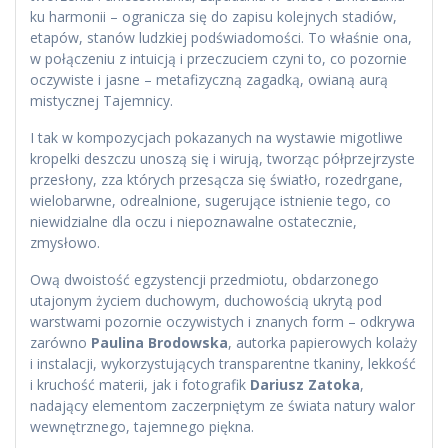
ku harmonii – ogranicza się do zapisu kolejnych stadiów,
etapów, stanów ludzkiej podświadomości. To właśnie ona,
w połączeniu z intuicją i przeczuciem czyni to, co pozornie
oczywiste i jasne – metafizyczną zagadką, owianą aurą
mistycznej Tajemnicy.
I tak w kompozycjach pokazanych na wystawie migotliwe
kropelki deszczu unoszą się i wirują, tworząc półprzejrzyste
przesłony, zza których przesącza się światło, rozedrgane,
wielobarwne, odrealnione, sugerujące istnienie tego, co
niewidzialne dla oczu i niepoznawalne ostatecznie,
zmysłowo.
Ową dwoistość egzystencji przedmiotu, obdarzonego
utajonym życiem duchowym, duchowością ukrytą pod
warstwami pozornie oczywistych i znanych form – odkrywa
zarówno
Paulina Brodowska
, autorka papierowych kolaży
i instalacji, wykorzystujących transparentne tkaniny, lekkość
i kruchość materii, jak i fotografik
Dariusz Zatoka
,
nadający elementom zaczerpniętym ze świata natury walor
wewnętrznego, tajemnego piękna.