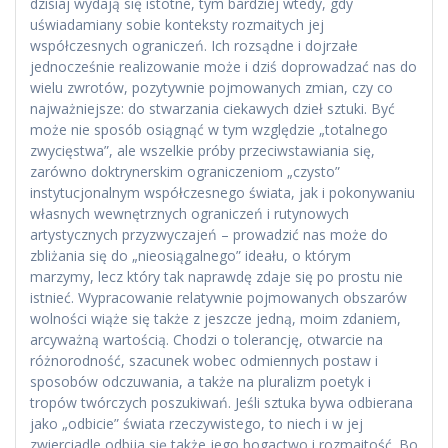
dzisiaj wydają się istotne, tym bardziej wtedy, gdy
uświadamiany sobie konteksty rozmaitych jej
współczesnych ograniczeń. Ich rozsądne i dojrzałe
jednocześnie realizowanie może i dziś doprowadzać nas do
wielu zwrotów, pozytywnie pojmowanych zmian, czy co
najważniejsze: do stwarzania ciekawych dzieł sztuki. Być
może nie sposób osiągnąć w tym względzie „totalnego
zwycięstwa”, ale wszelkie próby przeciwstawiania się,
zarówno doktrynerskim ograniczeniom „czysto”
instytucjonalnym współczesnego świata, jak i pokonywaniu
własnych wewnętrznych ograniczeń i rutynowych
artystycznych przyzwyczajeń – prowadzić nas może do
zbliżania się do „nieosiągalnego” ideału, o którym
marzymy, lecz który tak naprawdę zdaje się po prostu nie
istnieć. Wypracowanie relatywnie pojmowanych obszarów
wolności wiąże się także z jeszcze jedną, moim zdaniem,
arcyważną wartością. Chodzi o tolerancję, otwarcie na
różnorodność, szacunek wobec odmiennych postaw i
sposobów odczuwania, a także na pluralizm poetyk i
tropów twórczych poszukiwań. Jeśli sztuka bywa odbierana
jako „odbicie” świata rzeczywistego, to niech i w jej
zwierciadle odbija się także jego bogactwo i rozmaitość. Bo