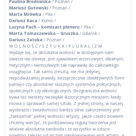
Paulina Brodowska
/ Poznań /
Mariusz Gutowski
/ Poznań /
Marta Mrówka
/ Piła /
Dariusz Kaca
/ Kutno /
Lucyna Pach – komisarz pleneru
/ Piła /
Marta Tomaszewska – Gruszka
/ Gdańsk /
Dariusz Zatoka
/ Poznań /
W O L N O Ś Ć / S Z T U K A / P L U R A L I Z M
Wydaje się, że absolutna wolność w dostępnym nam
świecie nie istnieje. Jest zjawiskiem wzorcowym, idealnym,
mitycznym i niemożliwym tak naprawdę do całkowitego
osiągnięcia. Tak samo zresztą, nie ma jedynej,
niepodważalnej prawdy, bezsprzecznie obiektywnych form
pamięci czy absolutnie słusznych systemów politycznych,
społecznych czy ideologicznych. Bezgraniczna wolność
bywa też niestety niezwykle iluzorycznym mirażem, kiedy
mowa o sprawach samej sztuki. Z jednej strony, w naszej
wyobraźni i świadomości bardzo silnie zakorzeniony jest
„fantazmat” pełnej wolności artysty, jakże często bowiem
chcemy wierzyć, że podstawową regułą tworzenia jest
właśnie absolutna swoboda i że wszystko w sztuce
powinno zależeć od niczym nieskrępowanej woli artysty, a