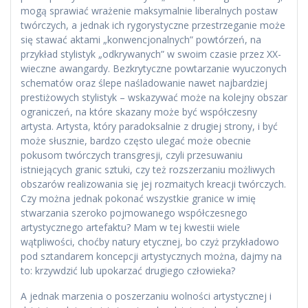
mogą sprawiać wrażenie maksymalnie liberalnych postaw
twórczych, a jednak ich rygorystyczne przestrzeganie może
się stawać aktami „konwencjonalnych” powtórzeń, na
przykład stylistyk „odkrywanych” w swoim czasie przez XX-
wieczne awangardy. Bezkrytyczne powtarzanie wyuczonych
schematów oraz ślepe naśladowanie nawet najbardziej
prestiżowych stylistyk – wskazywać może na kolejny obszar
ograniczeń, na które skazany może być współczesny
artysta. Artysta, który paradoksalnie z drugiej strony, i być
może słusznie, bardzo często ulegać może obecnie
pokusom twórczych transgresji, czyli przesuwaniu
istniejących granic sztuki, czy też rozszerzaniu możliwych
obszarów realizowania się jej rozmaitych kreacji twórczych.
Czy można jednak pokonać wszystkie granice w imię
stwarzania szeroko pojmowanego współczesnego
artystycznego artefaktu? Mam w tej kwestii wiele
wątpliwości, choćby natury etycznej, bo czyż przykładowo
pod sztandarem koncepcji artystycznych można, dajmy na
to: krzywdzić lub upokarzać drugiego człowieka?
A jednak marzenia o poszerzaniu wolności artystycznej i