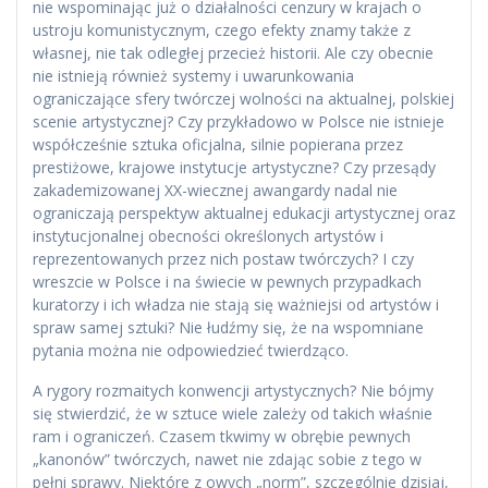
nie wspominając już o działalności cenzury w krajach o
ustroju komunistycznym, czego efekty znamy także z
własnej, nie tak odległej przecież historii. Ale czy obecnie
nie istnieją również systemy i uwarunkowania
ograniczające sfery twórczej wolności na aktualnej, polskiej
scenie artystycznej? Czy przykładowo w Polsce nie istnieje
współcześnie sztuka oficjalna, silnie popierana przez
prestiżowe, krajowe instytucje artystyczne? Czy przesądy
zakademizowanej XX-wiecznej awangardy nadal nie
ograniczają perspektyw aktualnej edukacji artystycznej oraz
instytucjonalnej obecności określonych artystów i
reprezentowanych przez nich postaw twórczych? I czy
wreszcie w Polsce i na świecie w pewnych przypadkach
kuratorzy i ich władza nie stają się ważniejsi od artystów i
spraw samej sztuki? Nie łudźmy się, że na wspomniane
pytania można nie odpowiedzieć twierdząco.
A rygory rozmaitych konwencji artystycznych? Nie bójmy
się stwierdzić, że w sztuce wiele zależy od takich właśnie
ram i ograniczeń. Czasem tkwimy w obrębie pewnych
„kanonów” twórczych, nawet nie zdając sobie z tego w
pełni sprawy. Niektóre z owych „norm”, szczególnie dzisiaj,