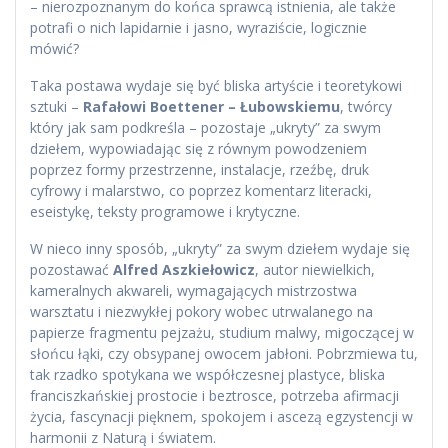
– nierozpoznanym do końca sprawcą istnienia, ale także
potrafi o nich lapidarnie i jasno, wyraziście, logicznie
mówić?
Taka postawa wydaje się być bliska artyście i teoretykowi
sztuki –
Rafałowi Boettener – Łubowskiemu
, twórcy
który jak sam podkreśla – pozostaje „ukryty” za swym
dziełem, wypowiadając się z równym powodzeniem
poprzez formy przestrzenne, instalacje, rzeźbę, druk
cyfrowy i malarstwo, co poprzez komentarz literacki,
eseistykę, teksty programowe i krytyczne.
W nieco inny sposób, „ukryty” za swym dziełem wydaje się
pozostawać
Alfred Aszkiełowicz
, autor niewielkich,
kameralnych akwareli, wymagających mistrzostwa
warsztatu i niezwykłej pokory wobec utrwalanego na
papierze fragmentu pejzażu, studium malwy, migoczącej w
słońcu łąki, czy obsypanej owocem jabłoni. Pobrzmiewa tu,
tak rzadko spotykana we współczesnej plastyce, bliska
franciszkańskiej prostocie i beztrosce, potrzeba afirmacji
życia, fascynacji pięknem, spokojem i ascezą egzystencji w
harmonii z Naturą i światem.