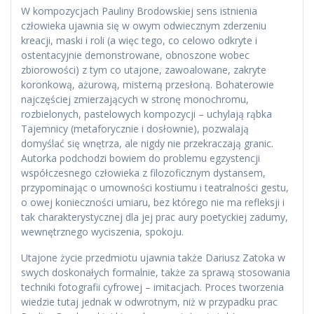
W kompozycjach Pauliny Brodowskiej sens istnienia
człowieka ujawnia się w owym odwiecznym zderzeniu
kreacji, maski i roli (a więc tego, co celowo odkryte i
ostentacyjnie demonstrowane, obnoszone wobec
zbiorowości) z tym co utajone, zawoalowane, zakryte
koronkową, ażurową, misterną przesłoną. Bohaterowie
najczęściej zmierzających w stronę monochromu,
rozbielonych, pastelowych kompozycji – uchylają rąbka
Tajemnicy (metaforycznie i dosłownie), pozwalają
domyślać się wnętrza, ale nigdy nie przekraczają granic.
Autorka podchodzi bowiem do problemu egzystencji
współczesnego człowieka z filozoficznym dystansem,
przypominając o umowności kostiumu i teatralności gestu,
o owej konieczności umiaru, bez którego nie ma refleksji i
tak charakterystycznej dla jej prac aury poetyckiej zadumy,
wewnętrznego wyciszenia, spokoju.
Utajone życie przedmiotu ujawnia także Dariusz Zatoka w
swych doskonałych formalnie, także za sprawą stosowania
techniki fotografii cyfrowej – imitacjach. Proces tworzenia
wiedzie tutaj jednak w odwrotnym, niż w przypadku prac