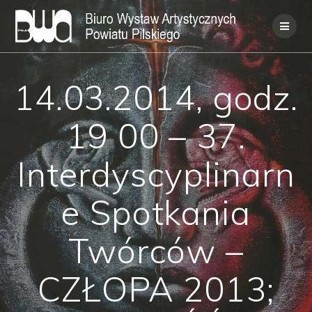
Skip
to
content
14.03.2014, godz.
19 00 – 37.
Interdyscyplinarn
e Spotkania
Twórców –
CZŁOPA 2013;