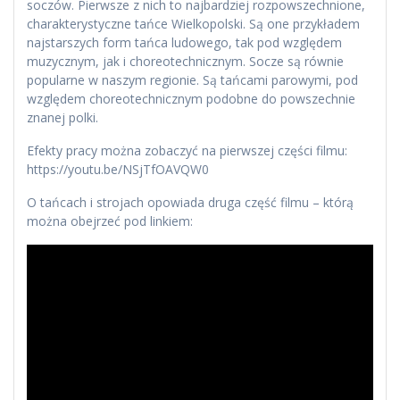
soczów. Pierwsze z nich to najbardziej rozpowszechnione,
charakterystyczne tańce Wielkopolski. Są one przykładem
najstarszych form tańca ludowego, tak pod względem
muzycznym, jak i choreotechnicznym. Socze są równie
popularne w naszym regionie. Są tańcami parowymi, pod
względem choreotechnicznym podobne do powszechnie
znanej polki.
Efekty pracy można zobaczyć na pierwszej części filmu:
https://youtu.be/NSjTfOAVQW0
O tańcach i strojach opowiada druga część filmu – którą
można obejrzeć pod linkiem: