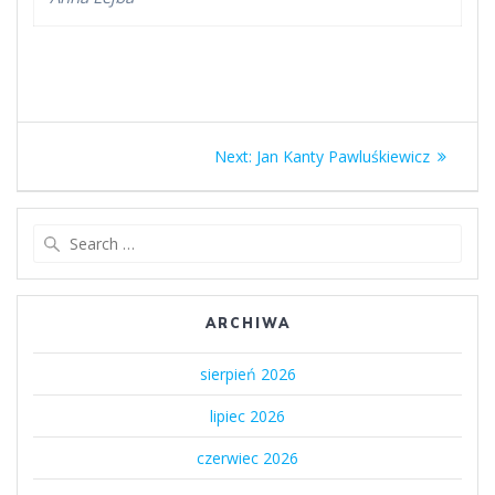
Nawigacja
Next
Next:
Jan Kanty Pawluśkiewicz
wpisu
post:
Search
for:
ARCHIWA
sierpień 2026
lipiec 2026
czerwiec 2026