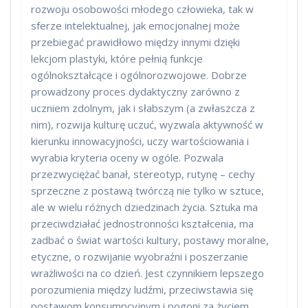
rozwoju osobowości młodego człowieka, tak w
sferze intelektualnej, jak emocjonalnej może
przebiegać prawidłowo między innymi dzięki
lekcjom plastyki, które pełnią funkcje
ogólnokształcące i ogólnorozwojowe. Dobrze
prowadzony proces dydaktyczny zarówno z
uczniem zdolnym, jak i słabszym (a zwłaszcza z
nim), rozwija kulturę uczuć, wyzwala aktywność w
kierunku innowacyjności, uczy wartościowania i
wyrabia kryteria oceny w ogóle. Pozwala
przezwyciężać banał, stereotyp, rutynę – cechy
sprzeczne z postawą twórczą nie tylko w sztuce,
ale w wielu różnych dziedzinach życia. Sztuka ma
przeciwdziałać jednostronności kształcenia, ma
zadbać o świat wartości kultury, postawy moralne,
etyczne, o rozwijanie wyobraźni i poszerzanie
wrażliwości na co dzień. Jest czynnikiem lepszego
porozumienia między ludźmi, przeciwstawia się
postawom konsumpcyjnym i pogoni za życiem