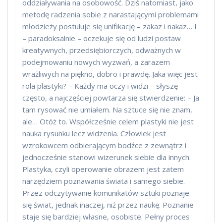
oddziaływania na osobowość. Dziś natomiast, jako
metodę radzenia sobie z narastającymi problemami
młodzieży postuluje się unifikację – zakaz i nakaz… I
– paradoksalnie – oczekuje się od ludzi postaw
kreatywnych, przedsiębiorczych, odważnych w
podejmowaniu nowych wyzwań, a zarazem
wrażliwych na piękno, dobro i prawdę. Jaka więc jest
rola plastyki? – Każdy ma oczy i widzi – słyszę
często, a najczęściej powtarza się stwierdzenie: – Ja
tam rysować nie umiałem. Na sztuce się nie znam,
ale… Otóż to. Współcześnie celem plastyki nie jest
nauka rysunku lecz widzenia. Człowiek jest
wzrokowcem odbierającym bodźce z zewnątrz i
jednocześnie stanowi wizerunek siebie dla innych.
Plastyka, czyli operowanie obrazem jest zatem
narzędziem poznawania świata i samego siebie.
Przez odczytywanie komunikatów sztuki poznaje
się świat, jednak inaczej, niż przez naukę. Poznanie
staje się bardziej własne, osobiste. Pełny proces