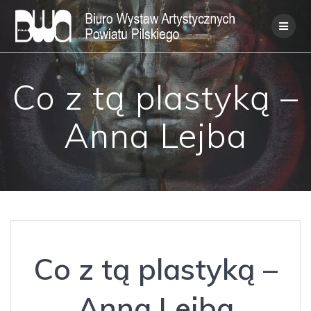
Skip
to
content
Co z tą plastyką –
Anna Lejba
Co z tą plastyką –
Anna Lejba