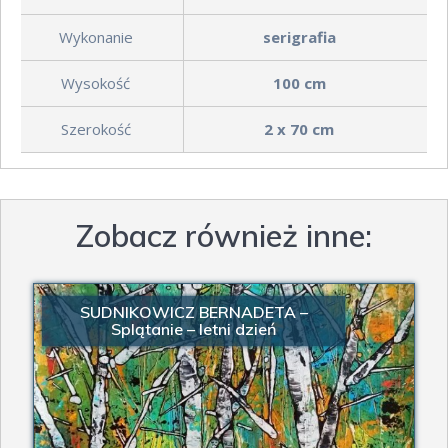
Wykonanie
serigrafia
Wysokość
100
cm
Szerokość
2 x 70
cm
Zobacz również inne:
SUDNIKOWICZ BERNADETA –
Splątanie – letni dzień